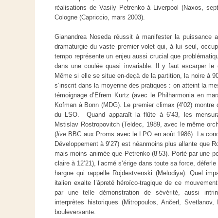
réalisations de Vasily Petrenko à Liverpool (Naxos, sep
Cologne (Capriccio, mars 2003).
Gianandrea Noseda réussit à manifester la puissance arc
dramaturgie du vaste premier volet qui, à lui seul, occu
tempo représente un enjeu aussi crucial que problémati
dans une coulée quasi invariable. Il y faut escarper le d
Même si elle se situe en-deçà de la partition, la noire à 9
s’inscrit dans la moyenne des pratiques : on atteint la me
témoignage d’Efrem Kurtz (avec le Philharmonia en ma
Kofman à Bonn (MDG). Le premier climax (4’02) montre déj
du LSO. Quand apparaît la flûte à 6’43, les mensurat
Mstislav Rostropovitch (Teldec, 1989, avec le même orche
(
live
BBC aux Proms avec le LPO en août 1986). La cond
Développement à 9’27) est néanmoins plus allante que Ros
mais moins animée que Petrenko (8’53). Porté par une per
claire à 12’21), l’acmé s’érige dans toute sa force, déferle
hargne qui rappelle Rojdestvenski (Melodiya). Quel impa
italien exalte l’âpreté héroïco-tragique de ce mouvement
par une telle démonstration de sévérité, aussi int
interprètes historiques (Mitropoulos, Ančerl, Svetlanov,
bouleversante.