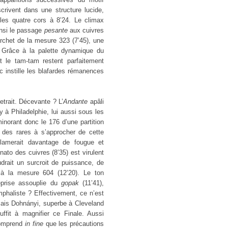
crivent dans une structure lucide,
les quatre cors à 8’24. Le climax
insi le passage
pesante
aux cuivres
archet de la mesure 323 (7’45), une
. Grâce à la palette dynamique du
 le tam-tam restent parfaitement
instille les blafardes rémanences
etrait. Décevante ? L’
Andante
apâli
à Philadelphie, lui aussi sous les
inorant donc le 176 d’une partition
 des rares à s’approcher de cette
lamerait davantage de fougue et
inato des cuivres (8’35) est virulent
rait un surcroit de puissance, de
à la mesure 604 (12’20). Le ton
eprise assouplie du
gopak
(11’41),
mphaliste ? Effectivement, ce n’est
 mais Dohnányi, superbe à Cleveland
ffit à magnifier ce Finale. Aussi
comprend
in fine
que les précautions