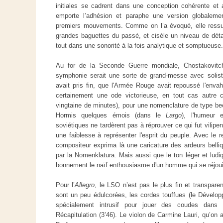
initiales se cadrent dans une conception cohérente et 
emporte l’adhésion et paraphe une version globaleme
premiers mouvements. Comme on l’a évoqué, elle ressus
grandes baguettes du passé, et cisèle un niveau de déta
tout dans une sonorité à la fois analytique et somptueuse.
Au for de la Seconde Guerre mondiale, Chostakovitch
symphonie serait une sorte de grand-messe avec soliste
avait pris fin, que l'Armée Rouge avait repoussé l'enva
certainement une ode victorieuse, en tout cas autre
vingtaine de minutes), pour une nomenclature de type bee
Hormis quelques émois (dans le
Largo
), l'humeur 
soviétiques ne tardèrent pas à réprouver ce qui fut vili
une faiblesse à représenter l'esprit du peuple. Avec le r
compositeur exprima là une caricature des ardeurs belli
par la Nomenklatura. Mais aussi que le ton léger et ludi
bonnement le naïf enthousiasme d'un homme qui se réjoui
Pour l’
Allegro
, le LSO n’est pas le plus fin et transparent
sont un peu édulcorées, les cordes touffues (le Dévelop
spécialement intrusif pour jouer des coudes dans 
Récapitulation (3’46). Le violon de Carmine Lauri, qu’on at