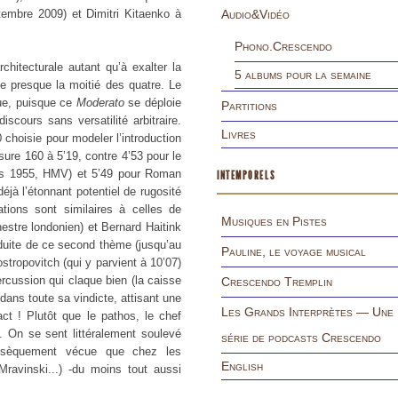
tembre 2009) et Dimitri Kitaenko à
Audio&Vidéo
Phono.Crescendo
hitecturale autant qu’à exalter la
5 albums pour la semaine
pe presque la moitié des quatre. Le
que, puisque ce
Moderato
se déploie
Partitions
iscours sans versatilité arbitraire.
Livres
0 choisie pour modeler l’introduction
sure 160 à 5’19, contre 4’53 pour le
rs 1955, HMV) et 5’49 pour Roman
INTEMPORELS
à l’étonnant potentiel de rugosité
ions sont similaires à celles de
Musiques en Pistes
stre londonien) et Bernard Haitink
uite de ce second thème (jusqu’au
Pauline, le voyage musical
tropovitch (qui y parvient à 10’07)
cussion qui claque bien (la caisse
Crescendo Tremplin
 dans toute sa vindicte, attisant une
Les Grands Interprètes — Une
ct ! Plutôt que le pathos, le chef
. On se sent littéralement soulevé
série de podcasts Crescendo
rinsèquement vécue que chez les
English
 Mravinski...) -du moins tout aussi