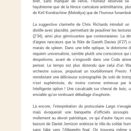
Bref, sans manquer de verve, l’humeur réservée se
haydnienne que de la féroce caricature antimilitariste, plu
de Kiril Kondrachine (Melodiya) que de l’humour funambul
La suggestive clarinette de Chris Richards introduit un
distille avec placidité, permettant de peaufiner les textu
(2’34), ainsi plus gémissantes que contestataires. La 
d’aigres rancœurs que la flûte de Gareth Davies (4’27) c
marais de spleen. Dans une telle optique, le dolorisme
requiem universaliste, semble plutôt une conscience qui 
despotisme, avant de s’engourdir dans une Coda atone
penser. Le tempo est plus distendu que celui d’un Wa
orchestre suisse, propulsait un tourbillonnant
Presto
. 
nonobstant une délicieuse scénographie (le solo de trompe
n’est euphémisée, du moins comme entrevue par les
Intelligente option ! Une cavalcade sur cheval de bois, 
enviable qu’un tonitruant déballage d’euphorie.
Là encore, l’interprétation du protocolaire
Largo
n’exagèr
mais évoquerait une banquette d’officiels assoupis 
mollement au devoir patriotique, ce qui d’autre façon sou
basson de Daniel Jemison endosse le rôle du soldat hum
sans hâte vers l’
Allegretto
final. On trouvera même q