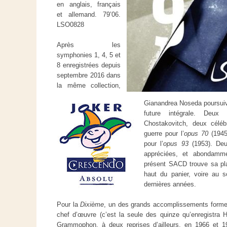
en anglais, français
et allemand. 79’06.
LSO0828
Après les
symphonies 1, 4, 5 et
8 enregistrées depuis
septembre 2016 dans
la même collection,
Gianandrea Noseda poursuiv
future intégrale. Deux
Chostakovitch, deux célébr
guerre pour l’
opus 70
(1945)
pour l’
opus 93
(1953). Deu
appréciées, et abondamme
présent SACD trouve sa pla
haut du panier, voire au 
dernières années.
Pour la
Dixième
, un des grands accomplissements formel
chef d’œuvre (c’est la seule des quinze qu’enregistra 
Grammophon, à deux reprises d’ailleurs, en 1966 et 1