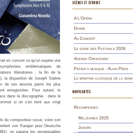
SCÈNES ET STUDIOS
A L'Opéra
Danse
Au Concert
Le guide des Festivals 2026
Agenda Crescendo
ait en concert ce qu’on espère une
 symphonies emblématiques de
Papier à musique - Alain Pâris
ations libératoires : la fin de la
Le briefing classique de la sema
, la disparition de Joseph Staline
x de ses œuvres parmi les plus
nt enregistrées. Pour autant, le
NOUVEAUTÉS
ce dans la discographie : dans le
sommet si on s’en tient aux vingt
Récompenses
Millésimes 2025
s du compositeur russe, voire son
Herbert von Karajan pour Deutsche
Jokers
981), on saluera les remarquables