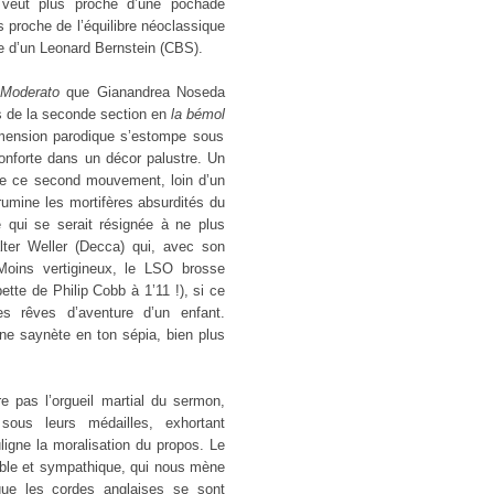
 veut plus proche d’une pochade
s proche de l’équilibre néoclassique
e d’un Leonard Bernstein (CBS).
Moderato
que Gianandrea Noseda
res de la seconde section en
la bémol
dimension parodique s’estompe sous
onforte dans un décor palustre. Un
 de ce second mouvement, loin d’un
rumine les mortifères absurdités du
 qui se serait résignée à ne plus
lter Weller (Decca) qui, avec son
Moins vertigineux, le LSO brosse
tte de Philip Cobb à 1’11 !), si ce
 rêves d’aventure d’un enfant.
une saynète en ton sépia, bien plus
e pas l’orgueil martial du sermon,
sous leurs médailles, exhortant
ligne la moralisation du propos. Le
ble et sympathique, qui nous mène
ue les cordes anglaises se sont