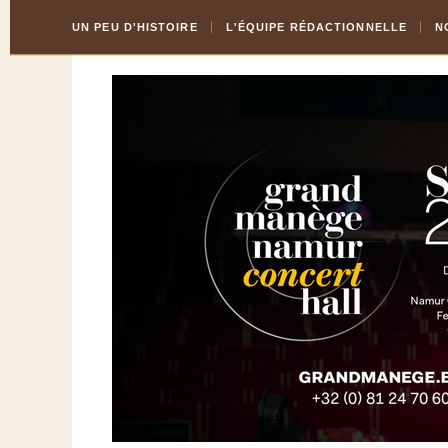
Skip
Aller
UN PEU D'HISTOIRE
L'ÉQUIPE RÉDACTIONNELLE
N
to
à
Content
la
navigation