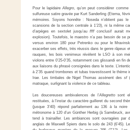
Pour le lapidaire
Allegro
, qu’on peut considérer comme un
sulfureuse satire gravée par Kurt Sanderling (Eterna, févr
mémoires. Soyons honnête : Noseda n’obtient pas le 
scansions de la section centrale à 1’23), ni la même cau
d’arpèges en sextolet jusqu’au
ffff
conclusif aurait mé
explosion). Toutefois, le maestro n’a pas besoin de se p
versus environ 180 pour Petrenko ou pour le Mravins
exacerber ses effets, très réussis dans le genre râpeux e
rauques, les bois venimeux révèlent le LSO à son meil
violons entre 0’25-0’35, notamment ces glissandi en fin 
aux liaisons du phrasé consignées dans le texte. L’intent
à 2’35 quand trombones et tubas travestissent le thème in
Irae. Les timbales de Nigel Thomas assènent des
sf
(
matraque, surlignant la violence de ce tableau.
Les doucereuses ambivalences de l’
Allegretto
sont el
restituées, à l’instar du caractère guilleret du second thè
(jusque 3’40) répond parfaitement au 136 à la noire 
métronome à 120 d’un Günther Herbig (à Sarrebruck, avril
tend à trainailler. Les ambiances sont ouvragées par d
anglais de Maxwell Spiers dans le solo de 243 (6’45). Le 
du burlesque manège de la mesure 295 (7’12). Les a