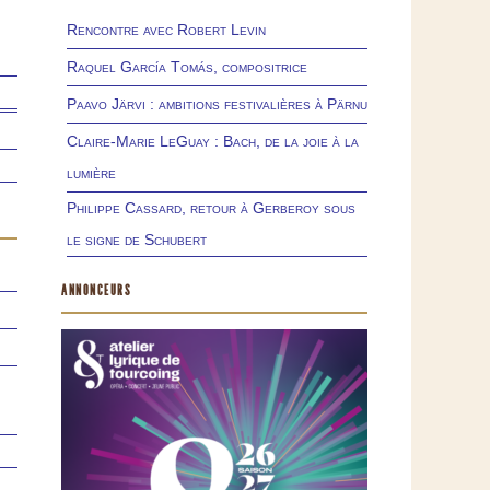
Rencontre avec Robert Levin
Raquel García Tomás, compositrice
Paavo Järvi : ambitions festivalières à Pärnu
Claire-Marie LeGuay : Bach, de la joie à la
lumière
Philippe Cassard, retour à Gerberoy sous
le signe de Schubert
ANNONCEURS