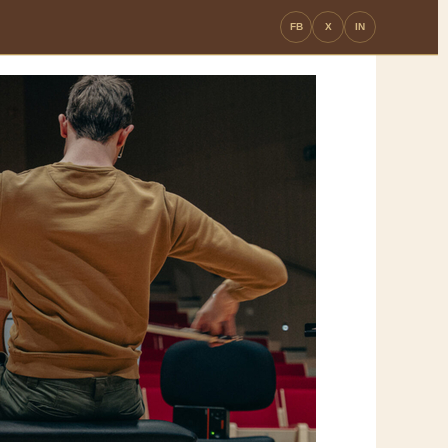
FB
X
IN