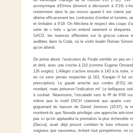
acronymique d’Elmira (énoncé à découvert à 3’14) s’ins
notamment dans le
piu mosso
quand il est clamé par 
alterne efficacement les contrastes d’ombre et lumière, a
et timbales à 9’18. On félicitera le respect des coups d’
série de « tirés » qu’on entend rarement si éloquents
SACD, les nuances effleurées sur la grosse caisse et
audibles dans la Coda, où le
violin leader
Roman Simovic 
qu’on attend.
De prime abord, l’exécution du Finale semble un peu en r
et étiré, avec une croche à 110 (comme Eugene Ormandy 
126 exigés). L’
Allegro
s’active ensuite à 143 à la noire, m
en ce sens jamais respectée (à 163, Karajan II fut un
prescription). Le
gopak
arraché aux cordes (6’01) réc
mordant, mais préserve l’indication
mf
. Le belliqueux ost
à souhait. Néanmoins, l’escalade vers le
fff
de 9’09 voud
même que le motif DSCH claironné aux quatre cors 
goguenard du basson de Daniel Jemison (10’47), la r
montrent-ils que Noseda privilégie une approche anti-trio
pas ici qu’on applaudira la prestation la plus échevelée
(Decca), avait déjà prouvé combien le luxe virtuose su
soigneux que savoureux, évitant tout pompiérisme, on 