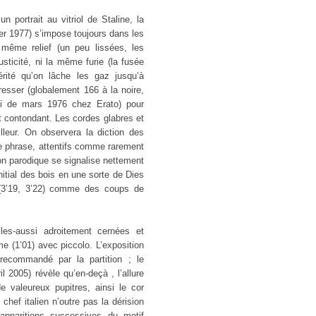
 portrait au vitriol de Staline, la
ier 1977) s’impose toujours dans les
même relief (un peu lissées, les
sticité, ni la même furie (la fusée
rité qu’on lâche les gaz jusqu’à
resser (globalement 166 à la noire,
ki de mars 1976 chez Erato) pour
t contondant. Les cordes glabres et
leur. On observera la diction des
de phrase, attentifs comme rarement
ion parodique se signalise nettement
itial des bois en une sorte de Dies
3’19, 3’22) comme des coups de
les-aussi adroitement cernées et
me (1’01) avec piccolo. L’exposition
recommandé par la partition ; le
 2005) révèle qu’en-deçà , l’allure
e valeureux pupitres, ainsi le cor
chef italien n’outre pas la dérision
pparitions successives du motif