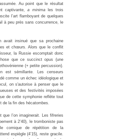
assumée. Au point que le résultat
nt captivante,
a minima
les trois
cite l’art flamboyant de quelques
il à peu près sans concurrence, le
 avait insinué que sa prochaine
s et chœurs. Alors que le conflit
hisseur, la Russie escomptait donc
 chose que ce succinct opus (une
thovénienne (+ petite percussion).
en est sémillante. Les censeurs
pendé comme un échec idéologique et
ecul, on s'autorise à penser que le
queuses et des festivités imposées
que de cette symphonie reflète tout
t de la fin des hécatombes.
 que l’on imaginerait. Les fifreries
pement à 2’40), le tromboniste pas
le comique de répétition de la
tend espiègle (4’15), reste gracile.