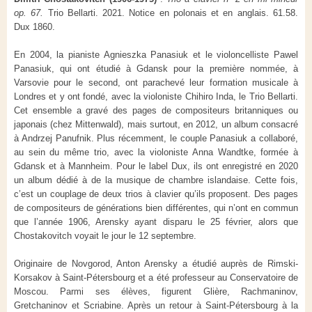
op. 67.
Trio Bellarti. 2021. Notice en polonais et en anglais. 61.58.
Dux 1860.
En 2004, la pianiste Agnieszka Panasiuk et le violoncelliste Pawel
Panasiuk, qui ont étudié à Gdansk pour la première nommée, à
Varsovie pour le second, ont parachevé leur formation musicale à
Londres et y ont fondé, avec la violoniste Chihiro Inda, le Trio Bellarti.
Cet ensemble a gravé des pages de compositeurs britanniques ou
japonais (chez Mittenwald), mais surtout, en 2012, un album consacré
à Andrzej Panufnik. Plus récemment, le couple Panasiuk a collaboré,
au sein du même trio, avec la violoniste Anna Wandtke, formée à
Gdansk et à Mannheim. Pour le label Dux, ils ont enregistré en 2020
un album dédié à de la musique de chambre islandaise. Cette fois,
c’est un couplage de deux trios à clavier qu’ils proposent. Des pages
de compositeurs de générations bien différentes, qui n’ont en commun
que l’année 1906, Arensky ayant disparu le 25 février, alors que
Chostakovitch voyait le jour le 12 septembre.
Originaire de Novgorod, Anton Arensky a étudié auprès de Rimski-
Korsakov à Saint-Pétersbourg et a été professeur au Conservatoire de
Moscou. Parmi ses élèves, figurent Glière, Rachmaninov,
Gretchaninov et Scriabine. Après un retour à Saint-Pétersbourg à la