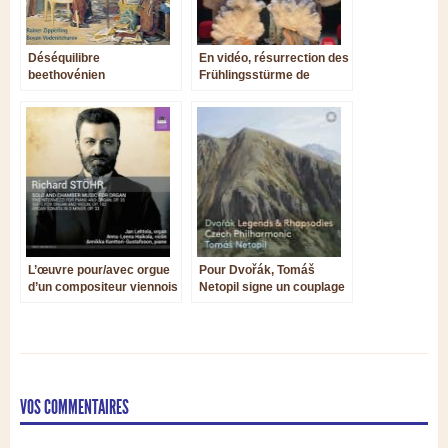
Déséquilibre
En vidéo, résurrection des
beethovénien
Frühlingsstürme de
Jaromir Weinberger
L’œuvre pour/avec orgue
Pour Dvořák, Tomáš
d’un compositeur viennois
Netopil signe un couplage
réfugié aux États-Unis
Légendes/Rhapsodies
peu courant
VOS COMMENTAIRES