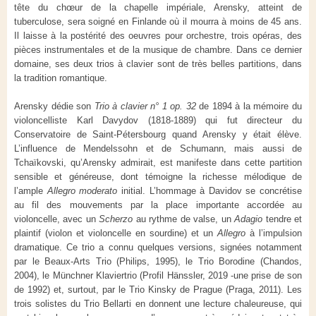
tête du chœur de la chapelle impériale, Arensky, atteint de
tuberculose, sera soigné en Finlande où il mourra à moins de 45 ans.
Il laisse à la postérité des oeuvres pour orchestre, trois opéras, des
pièces instrumentales et de la musique de chambre. Dans ce dernier
domaine, ses deux trios à clavier sont de très belles partitions, dans
la tradition romantique.
Arensky dédie son
Trio à clavier n° 1 op. 32
de 1894 à la mémoire du
violoncelliste Karl Davydov (1818-1889) qui fut directeur du
Conservatoire de Saint-Pétersbourg quand Arensky y était élève.
L’influence de Mendelssohn et de Schumann, mais aussi de
Tchaïkovski, qu’Arensky admirait, est manifeste dans cette partition
sensible et généreuse, dont témoigne la richesse mélodique de
l’ample
Allegro moderato
initial. L’hommage à Davidov se concrétise
au fil des mouvements par la place importante accordée au
violoncelle, avec un
Scherzo
au rythme de valse, un
Adagio
tendre et
plaintif (violon et violoncelle en sourdine) et un
Allegro
à l’impulsion
dramatique. Ce trio a connu quelques versions, signées notamment
par le Beaux-Arts Trio (Philips, 1995), le Trio Borodine (Chandos,
2004), le Münchner Klaviertrio (Profil Hänssler, 2019 -une prise de son
de 1992) et, surtout, par le Trio Kinsky de Prague (Praga, 2011). Les
trois solistes du Trio Bellarti en donnent une lecture chaleureuse, qui