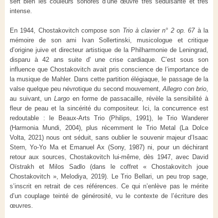
sert bien les couleurs sonores d’une œuvre très séduisante et très
intense.
En 1944, Chostakovitch compose son
Trio à clavier n° 2 op. 67
à la
mémoire de son ami Ivan Sollertinski, musicologue et critique
d’origine juive et directeur artistique de la Philharmonie de Leningrad,
disparu à 42 ans suite d' une crise cardiaque. C’est sous son
influence que Chostakovitch avait pris conscience de l’importance de
la musique de Mahler. Dans cette partition élégiaque, le passage de la
valse quelque peu névrotique du second mouvement,
Allegro con brio
,
au suivant, un
Largo
en forme de passacaille, révèle la sensibilité à
fleur de peau et la sincérité du compositeur. Ici, la concurrence est
redoutable : le Beaux-Arts Trio (Philips, 1991), le Trio Wanderer
(Harmonia Mundi, 2004), plus récemment le Trio Metal (La Dolce
Volta, 2021) nous ont séduit, sans oublier le souvenir majeur d’Isaac
Stern, Yo-Yo Ma et Emanuel Ax (Sony, 1987) ni, pour un déchirant
retour aux sources, Chostakovitch lui-même, dès 1947, avec David
Oïstrakh et Milos Sadlo (dans le coffret « Chostakovitch joue
Chostakovitch », Melodiya, 2019). Le Trio Bellari, un peu trop sage,
s’inscrit en retrait de ces références. Ce qui n’enlève pas le mérite
d’un couplage teinté de générosité, vu le contexte de l’écriture des
œuvres.