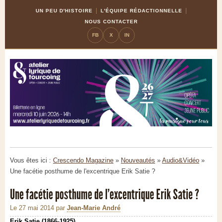
Skip
Aller
UN PEU D'HISTOIRE
L'ÉQUIPE RÉDACTIONNELLE
to
à
NOUS CONTACTER
Content
la
FB
X
IN
navigation
Vous êtes ici :
Crescendo Magazine
»
Nouveautés
»
Audio&Vidéo
»
Une facétie posthume de l'excentrique Erik Satie ?
Une facétie posthume de l'excentrique Erik Satie ?
Le 27 mai 2014
par
Jean-Marie André
Erik Satie (1866-1925)