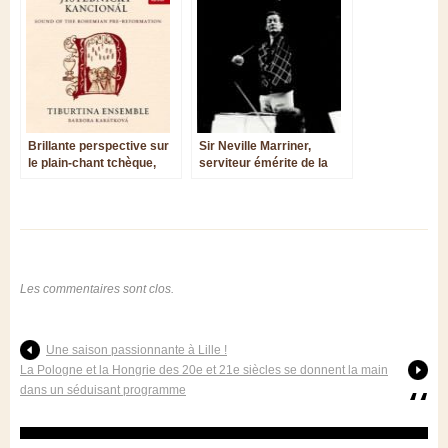
Brillante perspective sur
Sir Neville Marriner,
le plain-chant tchèque,
serviteur émérite de la
entre tradition latine et
musique
réforme hussite
Les commentaires sont clos.
Une saison passionnante à Lille !
La Pologne et la Hongrie des 20e et 21e siècles se donnent la main
dans un séduisant programme