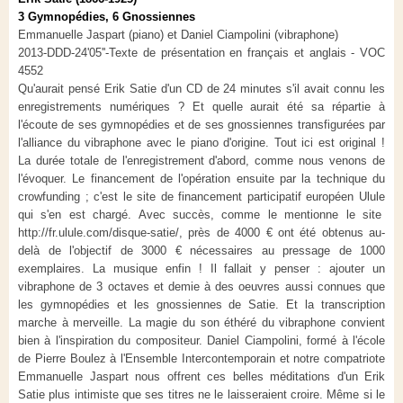
3 Gymnopédies, 6 Gnossiennes
Emmanuelle Jaspart (piano) et Daniel Ciampolini (vibraphone)
2013-DDD-24'05''-Texte de présentation en français et anglais - VOC
4552
Qu'aurait pensé Erik Satie d'un CD de 24 minutes s'il avait connu les
enregistrements numériques ? Et quelle aurait été sa répartie à
l'écoute de ses gymnopédies et de ses gnossiennes transfigurées par
l'alliance du vibraphone avec le piano d'origine. Tout ici est original !
La durée totale de l'enregistrement d'abord, comme nous venons de
l'évoquer. Le financement de l'opération ensuite par la technique du
crowfunding ; c'est le site de financement participatif européen Ulule
qui s'en est chargé. Avec succès, comme le mentionne le site
http://fr.ulule.com/disque-satie/, près de 4000 € ont été obtenus au-
delà de l'objectif de 3000 € nécessaires au pressage de 1000
exemplaires. La musique enfin ! Il fallait y penser : ajouter un
vibraphone de 3 octaves et demie à des oeuvres aussi connues que
les gymnopédies et les gnossiennes de Satie. Et la transcription
marche à merveille. La magie du son éthéré du vibraphone convient
bien à l'inspiration du compositeur. Daniel Ciampolini, formé à l'école
de Pierre Boulez à l'Ensemble Intercontemporain et notre compatriote
Emmanuelle Jaspart nous offrent ces belles méditations d'un Erik
Satie plus intimiste que ses titres ne le laisseraient croire. Même si le