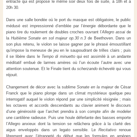
entracte qui est proposé le même soir deux fois de suite, à 18h et à
20h 30.
Dans une salle bondée où le port du masque est obligatoire, le public
médusé est impressionné d’emblée par l’énergie débordante que le
piano tire du roulement de doubles croches ouvrant l’
Allegro assai
de
la
Huitième Sonate en sol majeur op.30 n.3
de Beethoven. Dans un
son plus retenu, le violon se laisse gagner par le phrasé émoustillant
qu’impose la meneuse de jeu en le saupoudrant de trilles clairs ; puis
il se libère dans le
Tempo di minuetto
qui est assimilé à un andante
méditatif embué de larmes amères où l’un écoute l’autre avec une
attention soutenue. Et le Finale tient du
scherzando
échevelé qui vous
réjouit.
Changement de décor avec la sublime
Sonate en la majeur
de César
Franck que le piano plonge dans un climat mystérieux quelque peu
interrogatif auquel le violon répond par une simplicité résignée ; mais
les octaves et accords descendants au clavier animent le discours
d’une générosité que l’archet prendra à son compte afin de modeler
une cantilène radieuse. Puis une houle déferlante des basses emporte
l’Allegro anxieux dont la tension se relâchera grâce à la clarté des
aigus enveloppés dans un legato sensible. Le
Recitativo
renoue
librement avec l’étrangeté du début que les formules en arpèges