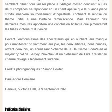
semblent diluer pour laisser place à l’
Allegro mosso
conclusif où les
deux complices se répondent en un chant apaisé que la nuance
piano
subito
innervera sournoisement d’inquiétude, confinant la reprise du
thème initial à une lointaine réminiscence. Mais l’animato des
dernières mesures apportera une conclusion brillante que pimenteront
les trilles victorieux du violon.
Devant l’enthousiasme des spectateurs qui en oublient leur masque
pour manifester bruyamment leur joie, les deux artistes, bons princes,
offrent deux bis, un ahurissant
Scherzo
de la
Deuxième Sonate en ré
majeur op.94
de Sergey Prokofiev et un
Liebesleid
de Fritz Kreisler au
charme ravageur légèrement suranné.
Crédits photographiques : Simon Fowler
Paul-André Demierre
Genève, Victoria Hall, le 9 septembre 2020
Publications Similaires :