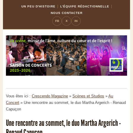
Skip
Aller
UN PEU D'HISTOIRE
L'ÉQUIPE RÉDACTIONNELLE
to
à
NOUS CONTACTER
Content
la
FB
X
IN
navigation
Vous êtes ici :
Crescendo Magazine
»
Scènes et Studios
»
Au
Concert
»
Une rencontre au sommet, le duo Martha Argerich - Renaud
Capuçon
Une rencontre au sommet, le duo Martha Argerich -
Renaud Capuçon