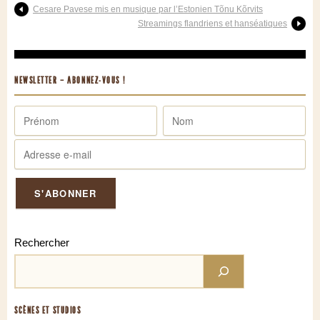
Cesare Pavese mis en musique par l’Estonien Tõnu Kõrvits
Streamings flandriens et hanséatiques
NEWSLETTER – ABONNEZ-VOUS !
Rechercher
SCÈNES ET STUDIOS