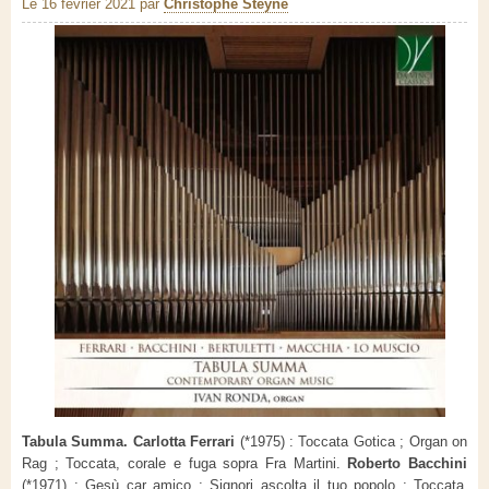
Le 16 février 2021
par
Christophe Steyne
Tabula Summa. Carlotta Ferrari
(*1975) : Toccata Gotica ; Organ on
Rag ; Toccata, corale e fuga sopra Fra Martini.
Roberto Bacchini
(*1971) : Gesù car amico ; Signori ascolta il tuo popolo ; Toccata