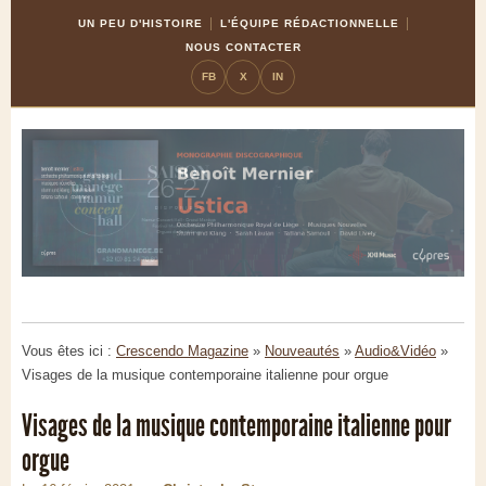
Skip
Aller
UN PEU D'HISTOIRE
L'ÉQUIPE RÉDACTIONNELLE
to
à
NOUS CONTACTER
Content
la
FB
X
IN
navigation
Vous êtes ici :
Crescendo Magazine
»
Nouveautés
»
Audio&Vidéo
»
Visages de la musique contemporaine italienne pour orgue
Visages de la musique contemporaine italienne pour
orgue