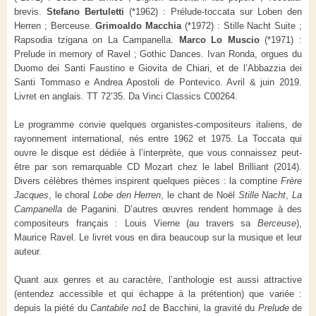
brevis.
Stefano Bertuletti
(*1962) : Prélude-toccata sur Loben den
Herren ; Berceuse.
Grimoaldo Macchia
(*1972) : Stille Nacht Suite ;
Rapsodia tzigana on La Campanella.
Marco Lo Muscio
(*1971) :
Prelude in memory of Ravel ; Gothic Dances. Ivan Ronda, orgues du
Duomo dei Santi Faustino e Giovita de Chiari, et de l’Abbazzia dei
Santi Tommaso e Andrea Apostoli de Pontevico. Avril & juin 2019.
Livret en anglais. TT 72’35. Da Vinci Classics C00264.
Le programme convie quelques organistes-compositeurs italiens, de
rayonnement international, nés entre 1962 et 1975. La Toccata qui
ouvre le disque est dédiée à l’interprète, que vous connaissez peut-
être par son remarquable CD Mozart chez le label Brilliant (2014).
Divers célèbres thèmes inspirent quelques pièces : la comptine
Frère
Jacques
, le choral
Lobe den Herren
, le chant de Noël
Stille Nacht
,
La
Campanella
de Paganini. D’autres œuvres rendent hommage à des
compositeurs français : Louis Vierne (au travers sa
Berceuse
),
Maurice Ravel. Le livret vous en dira beaucoup sur la musique et leur
auteur.
Quant aux genres et au caractère, l’anthologie est aussi attractive
(entendez accessible et qui échappe à la prétention) que variée :
depuis la piété du
Cantabile no1
de Bacchini, la gravité du
Prelude
de