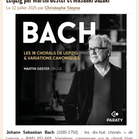
Le 12 juillet 2025
par
Christophe Steyne
Johann Sebastian Bach
(1685-1750) : les dix-huit chorals « de
Leipzig » BWV 651-668.
Variations canoniques
sur le choral
Vom