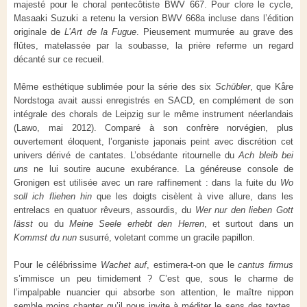
majesté pour le choral pentecôtiste BWV 667. Pour clore le cycle,
Masaaki Suzuki a retenu la version BWV 668a incluse dans l’édition
originale de
L’Art de la Fugue
. Pieusement murmurée au grave des
flûtes, matelassée par la soubasse, la prière referme un regard
décanté sur ce recueil.
Même esthétique sublimée pour la série des six
Schübler
, que Kåre
Nordstoga avait aussi enregistrés en SACD, en complément de son
intégrale des chorals de Leipzig sur le même instrument néerlandais
(Lawo, mai 2012). Comparé à son confrère norvégien, plus
ouvertement éloquent, l’organiste japonais peint avec discrétion cet
univers dérivé de cantates. L’obsédante ritournelle du
Ach bleib bei
uns
ne lui soutire aucune exubérance. La généreuse console de
Gronigen est utilisée avec un rare raffinement : dans la fuite du
Wo
soll ich fliehen hin
que les doigts cisèlent à vive allure, dans les
entrelacs en quatuor rêveurs, assourdis, du
Wer nur den lieben Gott
lässt
ou du
Meine Seele erhebt den Herren
, et surtout dans un
Kommst du nun
susurré, voletant comme un gracile papillon.
Pour le célébrissime
Wachet auf
, estimera-t-on que le
cantus firmus
s’immisce un peu timidement ? C’est que, sous le charme de
l’impalpable nuancier qui absorbe son attention, le maître nippon
semble moins chanter qu’il nous invite à méditer le sens des textes.