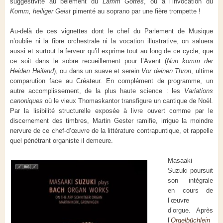
suggestivité au bêlement du
Lamm Gottes
, ou à l’invocation du
Komm, heiliger Geist
pimenté au soprano par une fière trompette !
Au-delà de ces vignettes dont le chef du Parlement de Musique
n’oublie ni la fibre orchestrale ni la vocation illustrative, on saluera
aussi et surtout la ferveur qu’il exprime tout au long de ce cycle, que
ce soit dans le sobre recueillement pour l’Avent (
Nun komm der
Heiden Heiland
), ou dans un suave et serein
Vor deinen Thron
, ultime
comparution face au Créateur. En complément de programme, un
autre accomplissement, de la plus haute science : les
Variations
canoniques
où le vieux Thomaskantor transfigure un cantique de Noël.
Par la lisibilité structurelle exposée à livre ouvert comme par le
discernement des timbres, Martin Gester ramifie, irrigue la moindre
nervure de ce chef-d’œuvre de la littérature contrapuntique, et rappelle
quel pénétrant organiste il demeure.
Masaaki
Suzuki poursuit
son intégrale
en cours de
l’œuvre
d’orgue. Après
l’
Orgelbüchlein