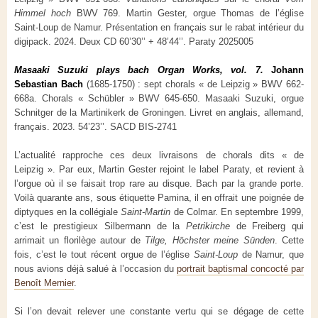
Himmel hoch
BWV 769. Martin Gester, orgue Thomas de l’église
Saint-Loup de Namur. Présentation en français sur le rabat intérieur du
digipack. 2024. Deux CD 60’30’’ + 48’44’’. Paraty 2025005
Masaaki Suzuki plays bach Organ Works, vol. 7.
Johann
Sebastian Bach
(1685-1750) : sept chorals « de Leipzig » BWV 662-
668a. Chorals « Schübler » BWV 645-650. Masaaki Suzuki, orgue
Schnitger de la Martinikerk de Groningen. Livret en anglais, allemand,
français. 2023. 54’23’’. SACD BIS-2741
L’actualité rapproche ces deux livraisons de chorals dits « de
Leipzig ». Par eux, Martin Gester rejoint le label Paraty, et revient à
l’orgue où il se faisait trop rare au disque. Bach par la grande porte.
Voilà quarante ans, sous étiquette Pamina, il en offrait une poignée de
diptyques en la collégiale
Saint-Martin
de Colmar. En septembre 1999,
c’est le prestigieux Silbermann de la
Petrikirche
de Freiberg qui
arrimait un florilège autour de
Tilge, Höchster meine Sünden
. Cette
fois, c’est le tout récent orgue de l’église
Saint-Loup
de Namur, que
nous avions déjà salué à l’occasion du
portrait baptismal concocté par
Benoît Mernier
.
Si l’on devait relever une constante vertu qui se dégage de cette