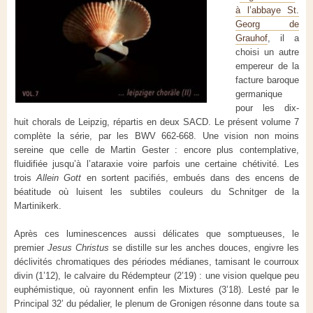
à l’abbaye St.
Georg de
Grauhof
, il a
choisi un autre
empereur de la
facture baroque
germanique
pour les dix-
huit chorals de Leipzig, répartis en deux SACD. Le présent volume 7
complète la série, par les BWV 662-668. Une vision non moins
sereine que celle de Martin Gester : encore plus contemplative,
fluidifiée jusqu’à l’ataraxie voire parfois une certaine chétivité. Les
trois
Allein Gott
en sortent pacifiés, embués dans des encens de
béatitude où luisent les subtiles couleurs du Schnitger de la
Martinikerk.
Après ces luminescences aussi délicates que somptueuses, le
premier
Jesus Christus
se distille sur les anches douces, engivre les
déclivités chromatiques des périodes médianes, tamisant le courroux
divin (1’12), le calvaire du Rédempteur (2’19) : une vision quelque peu
euphémistique, où rayonnent enfin les Mixtures (3’18). Lesté par le
Principal 32’ du pédalier, le plenum de Gronigen résonne dans toute sa