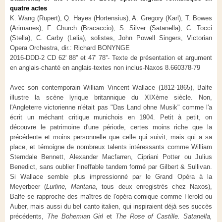
quatre actes
K. Wang (Rupert), Q. Hayes (Hortensius), A. Gregory (Karl), T. Bowes
(Arimanes), F. Church (Bracaccio), S. Silver (Satanella), C. Tocci
(Stella), C. Carby (Lelia), solistes, John Powell Singers, Victorian
Opera Orchestra, dir.: Richard BONYNGE
2016-DDD-2 CD 62' 88'' et 47' 78''- Texte de présentation et argument
en anglais-chanté en anglais-textes non inclus-Naxos 8.660378-79
Avec son contemporain William Vincent Wallace (1812-1865), Balfe
illustre la scène lyrique britannique du XIXème siècle. Non,
l'Angleterre victorienne n'était pas "Das Land ohne Musik" comme l'a
écrit un méchant critique munichois en 1904. Petit à petit, on
découvre le patrimoine d'une période, certes moins riche que la
précédente et moins personnelle que celle qui suivit, mais qui a sa
place, et témoigne de nombreux talents intéressants comme William
Sterndale Bennett, Alexander Macfarren, Cipriani Potter ou Julius
Benedict, sans oublier l'ineffable tandem formé par Gilbert & Sullivan.
Si Wallace semble plus impressionné par le Grand Opéra à la
Meyerbeer (
Lurline, Maritana
, tous deux enregistrés chez Naxos),
Balfe se rapproche des maîtres de l'opéra-comique comme Herold ou
Auber, mais aussi du bel canto italien, qui inspiraient déjà ses succès
précédents,
The Bohemian Girl
et
The Rose of Castille. Satanella,