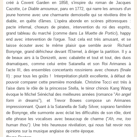
créé à Covent Garden en 1858, s'inspire du roman de Jacques
Cazotte,
Le Diable amoureux
, paru en 1772, qui narre les amours d'un
jeune homme avec une charmante demoiselle qui se révèlera être le
diable
,
en quête d'âmes. L'opéra abonde en scènes pittoresques :
pacte infernal, choeurs de pirates, intervention du roi des esprits,
grand tableau du marché (comme dans
La Muette de Portici
), happy
end avec intervention de l'orgue. Tout cela est très amusant, et se
laisse écouter avec le même plaisir que semble avoir
Richard
Bonynge, grand défricheur devant l'Eternel, à diriger la partition. Il y a
de beaux airs à la Donizetti, avec cabalette et tout et tout, des duos
dramatiques, comme celui entre Satanella et son Roi Arimanes à
l'acte III, des ensembles concertants rossiniens avec choeurs (finale
II) : pour tous les goûts !
Interprétation plutôt excellente, à défaut de
pouvoir comparer cette première mondiale. Christine Tocci est très à
l'aise dans le rôle de la princesse Stella, le ténor chinois Kang Wang
évoque le Michel Sénéchal des meilleures années (romance "
An angel
form in
dreams"), et Trevor Bowes compose un Arimanes
impressionnant. Quant à la Satanella de Sally Silver, soprano familière
de Bonynge, elle surmonte avec éclat les difficultés de son rôle, dont
elle phrase les vocalises avec beaucoup de charme ("
Ah, me, too
human thou")
.
Une très heureuse révélation, qui nous fait revoir nos
opinions sur la musique anglaise de cette époque.