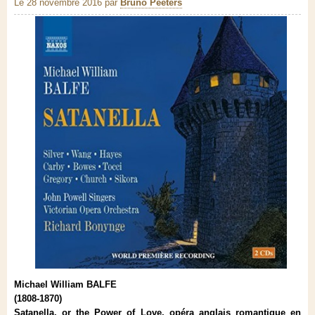
Le 28 novembre 2016
par
Bruno Peeters
Michael William BALFE
(1808-1870)
Satanella
,
or the Power of Love, opéra anglais romantique en