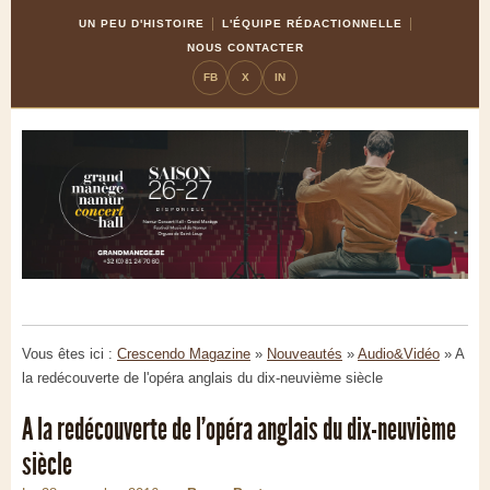
Skip
Aller
UN PEU D'HISTOIRE
L'ÉQUIPE RÉDACTIONNELLE
to
à
NOUS CONTACTER
Content
la
FB
X
IN
navigation
Vous êtes ici :
Crescendo Magazine
»
Nouveautés
»
Audio&Vidéo
»
A
la redécouverte de l'opéra anglais du dix-neuvième siècle
A la redécouverte de l'opéra anglais du dix-neuvième
siècle