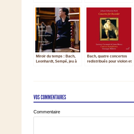
HUGUENOTS ridiculisés !
Miroir du temps : Bach,
Bach, quatre concertos
Leonhardt, Sempé, jeu à
redistribués pour violon et
trois mains
flûte à bec
VOS COMMENTAIRES
Commentaire