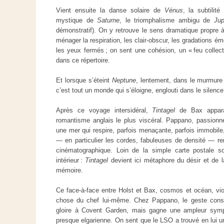
Vient ensuite la danse solaire de
Vénus
, la subtilit
mystique de
Saturne
, le triomphalisme ambigu de
Jup
démonstratif). On y retrouve le sens dramatique propre à
ménager la respiration, les clair-obscur, les gradations é
les yeux fermés ; on sent une cohésion, un « feu collect
dans ce répertoire.
Et lorsque s’éteint
Neptune
, lentement, dans le murmure 
c’est tout un monde qui s’éloigne, englouti dans le silen
Après ce voyage intersidéral,
Tintagel
de Bax appara
romantisme anglais le plus viscéral. Pappano, passionné
une mer qui respire, parfois menaçante, parfois immobile,
— en particulier les cordes, fabuleuses de densité — ren
cinématographique. Loin de la simple carte postale 
intérieur :
Tintagel
devient ici métaphore du désir et de l
mémoire.
Ce face-à-face entre Holst et Bax, cosmos et océan, viol
chose du chef lui-même. Chez Pappano, le geste conserv
gloire à Covent Garden, mais gagne une ampleur symp
presque elgarienne. On sent que le LSO a trouvé en lui u