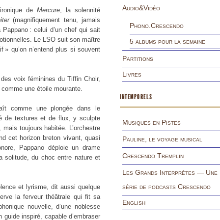
Audio&Vidéo
é ironique de
Mercure
, la solennité
iter
(magnifiquement tenu, jamais
Phono.Crescendo
 Pappano : celui d’un chef qui sait
motionnelles. Le LSO suit son maître
5 albums pour la semaine
if » qu’on n’entend plus si souvent
Partitions
Livres
des voix féminines du Tiffin Choir,
ce comme une étoile mourante.
INTEMPORELS
ît comme une plongée dans le
 de textures et de flux, y sculpte
Musiques en Pistes
 mais toujours habitée. L’orchestre
d cet horizon breton vivant, quasi
Pauline, le voyage musical
sonore, Pappano déploie un drame
Crescendo Tremplin
a solitude, du choc entre nature et
Les Grands Interprètes — Une
série de podcasts Crescendo
ence et lyrisme, dit aussi quelque
e la ferveur théâtrale qui fit sa
English
honique nouvelle, d’une noblesse
n guide inspiré, capable d’embraser