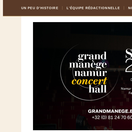
Skip
Aller
UN PEU D'HISTOIRE
L'ÉQUIPE RÉDACTIONNELLE
N
to
à
Content
la
navigation