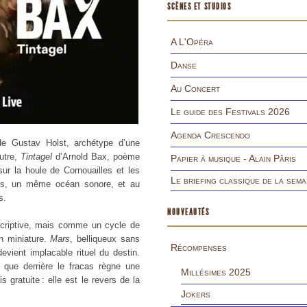
SCÈNES ET STUDIOS
A L'Opéra
Danse
Au Concert
Le guide des Festivals 2026
Agenda Crescendo
e Gustav Holst, archétype d’une
utre,
Tintagel
d’Arnold Bax, poème
Papier à musique - Alain Pâris
sur la houle de Cornouailles et les
Le briefing classique de la sema
es, un même océan sonore, et au
s.
NOUVEAUTÉS
riptive, mais comme un cycle de
n miniature.
Mars
, belliqueux sans
Récompenses
 devient implacable rituel du destin.
 que derrière le fracas règne une
Millésimes 2025
 gratuite : elle est le revers de la
Jokers