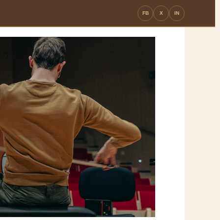
FB
X
IN