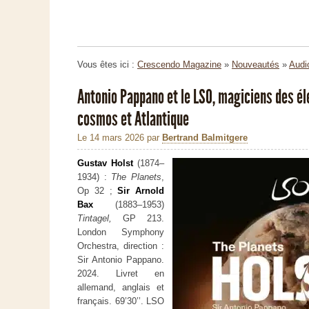
Vous êtes ici :
Crescendo Magazine
»
Nouveautés
»
Audi
Antonio Pappano et le LSO, magiciens des él
cosmos et Atlantique
Le 14 mars 2026
par
Bertrand Balmitgere
Gustav Holst
(1874–
1934) :
The Planets
,
Op 32 ;
Sir Arnold
Bax
(1883–1953)
Tintagel,
GP 213.
London Symphony
Orchestra, direction :
Sir Antonio Pappano.
2024. Livret en
allemand, anglais et
français. 69’30’’. LSO