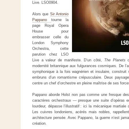
Live. LSO0904.
Alors que
Sir Antonio
Pappano
tourne la
page Royal Opera
House pour
embrasser celle du
London Symphony
Orchestra, cette
parution chez LSO
Live a valeur de manifeste. D’un côté,
The Planets
d
modernité britannique aux fulgurances cosmiques. De l’a
symphonique à la fois wagnérien et insulaire, construit 
embruns d’un romantisme crépusculaire. Deux paysag
centre un chef d’orchestre en pleine maîtrise de ses force
Pappano aborde Holst non pas comme une fresque desc
caractères orchestraux — presque une suite d’opéras e
lourdeur, dépasse l’illustratif : ici la mécanique martiale
Les cuivres londoniens, acérés mais nobles, rappellent
architecture pensée. Avec Pappano, la guerre n’est jamais
création.