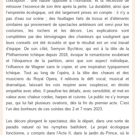
conception : une nature opposée à l’humanité, et la nécessité de
retrouver l’essence de son être après la perte. La durabilité, ainsi que
l’empreinte écologique, ont été largement prises en compte : il n’y a
pas d’eau sur scène ; des feuillages faits de tissus et d’éléments
similaires qui proviennent de spectacles antérieurs ont servi pour les
costumes, les rochers et les décors. Les explications sont
complétées par des témoignages des chanteurs qui soulignent que
leurs conseils ont été écoutés et que le résultat est un vrai travail
d’équipe. De son côté, Semyon Bychkov, qui est à la tête de la
Philharmonie tchèque depuis 2018, évoque le romantisme exubérant
et l’éloquence de la partition, ainsi que son aspect mélodique,
l’influence de Wagner sans le copier, et une inspiration typiquement
tchèque. Tout au long de l’opéra, à la tête des chœurs et des
musiciens du Royal Opera, il relèvera le défi vocal, musical et
dramatique, laissant les voix respirer avec souplesse, en étroite
empathie avec elles. Il peaufine les détails, avec sensibilité, et met en
valeur avec chaleur cordes, harpes et cuivres. Le public ne s’y trompe
pas, qui lui fait plusieurs ovations, dès la fin du premier acte. C’est
l’un des bonheurs de ces soirées des 2 et 7 mars 2023.
Les décors plongent le spectateur, dès le départ, dans une sorte de
paradis naturel où les nymphes batifolent. Le projet écologique
fonctionne, y compris dans l’Acte II, dans le jardin du Prince, où le