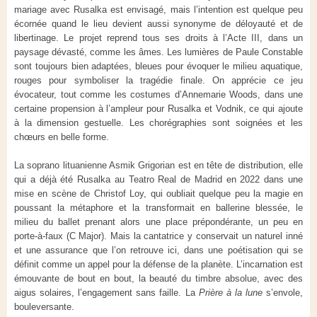
mariage avec Rusalka est envisagé, mais l’intention est quelque peu
écornée quand le lieu devient aussi synonyme de déloyauté et de
libertinage. Le projet reprend tous ses droits à l’Acte III, dans un
paysage dévasté, comme les âmes. Les lumières de Paule Constable
sont toujours bien adaptées, bleues pour évoquer le milieu aquatique,
rouges pour symboliser la tragédie finale. On apprécie ce jeu
évocateur, tout comme les costumes d’Annemarie Woods, dans une
certaine propension à l’ampleur pour Rusalka et Vodnik, ce qui ajoute
à la dimension gestuelle. Les chorégraphies sont soignées et les
chœurs en belle forme.
La soprano lituanienne Asmik Grigorian est en tête de distribution, elle
qui a déjà été Rusalka au Teatro Real de Madrid en 2022 dans une
mise en scène de Christof Loy, qui oubliait quelque peu la magie en
poussant la métaphore et la transformait en ballerine blessée, le
milieu du ballet prenant alors une place prépondérante, un peu en
porte-à-faux (C Major). Mais la cantatrice y conservait un naturel inné
et une assurance que l’on retrouve ici, dans une poétisation qui se
définit comme un appel pour la défense de la planète. L’incarnation est
émouvante de bout en bout, la beauté du timbre absolue, avec des
aigus solaires, l’engagement sans faille. La
Prière à la lune
s’envole,
bouleversante.