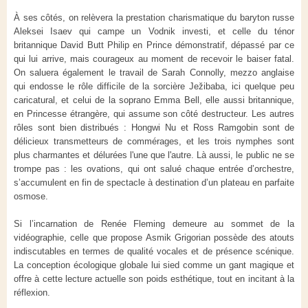
À ses côtés, on relèvera la prestation charismatique du baryton russe
Aleksei Isaev qui campe un Vodnik investi, et celle du ténor
britannique David Butt Philip en Prince démonstratif, dépassé par ce
qui lui arrive, mais courageux au moment de recevoir le baiser fatal.
On saluera également le travail de Sarah Connolly, mezzo anglaise
qui endosse le rôle difficile de la sorcière Ježibaba, ici quelque peu
caricatural, et celui de la soprano Emma Bell, elle aussi britannique,
en Princesse étrangère, qui assume son côté destructeur. Les autres
rôles sont bien distribués : Hongwi Nu et Ross Ramgobin sont de
délicieux transmetteurs de commérages, et les trois nymphes sont
plus charmantes et délurées l'une que l'autre. Là aussi, le public ne se
trompe pas : les ovations, qui ont salué chaque entrée d’orchestre,
s’accumulent en fin de spectacle à destination d’un plateau en parfaite
osmose.
Si l’incarnation de Renée Fleming demeure au sommet de la
vidéographie, celle que propose Asmik Grigorian possède des atouts
indiscutables en termes de qualité vocales et de présence scénique.
La conception écologique globale lui sied comme un gant magique et
offre à cette lecture actuelle son poids esthétique, tout en incitant à la
réflexion.