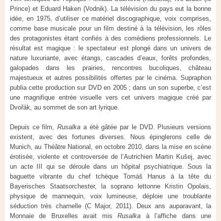
Prince) et Eduard Haken (Vodnik). La télévision du pays eut la bonne
idée, en 1975, d’utiliser ce matériel discographique, voix comprises,
comme base musicale pour un film destiné à la télévision, les rôles
des protagonistes étant confiés à des comédiens professionnels. Le
résultat est magique : le spectateur est plongé dans un univers de
nature luxuriante, avec étangs, cascades d’eaux, forêts profondes,
galopades dans les prairies, rencontres bucoliques, château
majestueux et autres possibilités offertes par le cinéma. Supraphon
publia cette production sur DVD en 2005 ; dans un son superbe, c’est
une magnifique entrée visuelle vers cet univers magique créé par
Dvořák, au sommet de son art lyrique.
Depuis ce film,
Rusalka
a été gâtée par le DVD. Plusieurs versions
existent, avec des fortunes diverses. Nous épinglerons celle de
Munich, au Théâtre National, en octobre 2010, dans la mise en scène
érotisée, violente et controversée de l’Autrichien Martin Kušej, avec
un acte III qui se déroule dans un hôpital psychiatrique. Sous la
baguette vibrante du chef tchèque Tomáš Hanus à la tête du
Bayerisches Staatsorchester, la soprano lettonne Kristin Opolais,
physique de mannequin, voix lumineuse, déploie une troublante
séduction très charnelle (C Major, 2011). Deux ans auparavant, la
Monnaie de Bruxelles avait mis
Rusalka
à l’affiche dans une