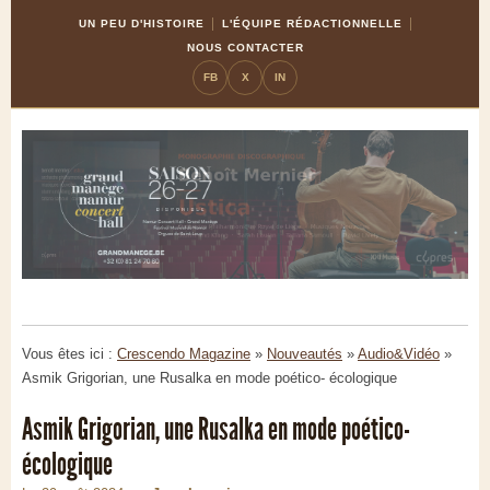
Skip
Aller
UN PEU D'HISTOIRE
L'ÉQUIPE RÉDACTIONNELLE
to
à
NOUS CONTACTER
Content
la
FB
X
IN
navigation
Vous êtes ici :
Crescendo Magazine
»
Nouveautés
»
Audio&Vidéo
»
Asmik Grigorian, une Rusalka en mode poético- écologique
Asmik Grigorian, une Rusalka en mode poético-
écologique