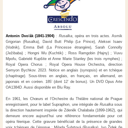
Antonin Dvo
ř
ák (1841-1904)
:
Rusalka
, opéra en trois actes. Asmik
Grigorian (Rusalka), David Butt Philip (Le Prince), Aleksei Isaev
(Vodnik), Emma Bell (La Princesse étrangère), Sarah Connolly
(Ježibaba) ; Hongni Wu (Kuchtik) ; Ross Ramgobin (Hajny) ; Vuvu
Mpofu, Gabrielé Kupšite et Anne Marie Stanley (les trois nymphes) ;
Royal Opera Chorus ; Royal Opera House Orchestra, direction
Semyon Bychkov. 2023. Notice en anglais (synopsis) et en tchèque
(chapitrage). Sous-titres en anglais, en français, en allemand, en
japonais et en coréen. 185’ (dont 12’ de bonus). Un DVD Opus Arte
OA1384D. Aussi disponible en Blu Ray.
En 1961, les Chœurs et l’Orchestre du Théâtre national de Prague
enregistraient, pour le label Supraphon, une intégrale de
Rusalka
sous
la direction hautement inspirée de Zdeněk Chalabala (1899-1962), qui
demeure encore aujourd’hui une référence fondamentale pour cet
opéra féerique. Cette gravure bénéficiait de la présence de grandes
voix tchèques de l’époque : Milada Šubrtová (Rusalka), Ivo Židek (le