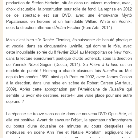
production de Stefan Herheim, située dans un univers moderne, avec,
choix discutable, la prostitution pour toile de fond. La reprise en 2012
de ce spectacle est sur DVD, avec une émouvante Myrtò
Papatanasiu en héroïne et un formidable Willard White en Vodnik,
sous la direction affirmée d’Ádám Fischer (Euro Arts, 2014).
Mais c’est bien sûr Renée Fleming, éblouissante de beauté physique
et vocale, dans sa cinquantaine juvénile, qui domine le rôle, avec
cette inoubliable soirée du 8 février 2014 au Metropolitan de New York,
dans la lecture éperdument poétique d’Otto Schenck, sous la direction
de Yannick Nézet-Séguin (Decca, 2014). Sa
Prière à la lune
est un
modèle de pureté ! Fleming a chanté plusieurs fois
Rusalka
au Met
depuis les années 1990, ainsi qu’à Paris en 2002, avec James Conlon
à la direction, dans une mise en scène de Robert Carsen (ArtHaus,
2009). Après cette appropriation par l’Américaine de
Rusalka
qui
semble lui avoir été destinée, reste-t-il une vraie place pour une autre
soprano ?
La réponse se trouve sans doute dans ce nouveau DVD Opus Arte, et
elle est positive. Avant de savourer l’objet, le spectateur s’imprégnera
du bonus d’une douzaine de minutes au cours desquelles les
metteuses en scène Ann Yee et Natalie Abrahami expliquent leur