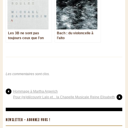
Les 3B ne sont pas
Bach : du violoncelle à
toujours ceux que l'on
l’alto
pense !
Les commentaires sont clos.
Hommage à Martha Argerich
Pour (re)découvrir Lalo et... la Chapelle Musicale Reine Elisabeth
NEWSLETTER – ABONNEZ-VOUS !