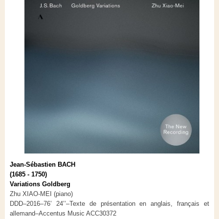
Jean-Sébastien BACH
(1685 - 1750)
Variations Goldberg
Zhu XIAO-MEI (piano)
DDD–2016–76’ 24’’–Texte de présentation en anglais, français et
allemand–Accentus Music ACC30372