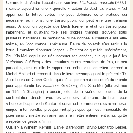
Comme le dit André Tubeuf dans son livre
L’Offrande musicale
(2007),
il existe aujourd’hui une « querelle » autour de Bach au piano. « Nul
appui sur la lettre, certes, ne peut défendre cette pratique qui
nécessite, au moins, une transcription, qui peut être une trahison
aussi. À quoi on objecte que Bach lui-même était un transcripteur
impénitent, et qu’ayant fixé ses propres thèmes, souvent sous
plusieurs habillages, la recherche d’une donnée authentique est elle-
même, en l’occurrence, spécieuse. Faute de pouvoir s’en tenir à la
lettre, il convient d’honorer l’esprit. » Et c’est ce que fait, précisément,
Zhu Xia-Mei depuis de très nombreuses années, elle qui a joué les
Variations Goldberg
« des centaines et des centaines de fois, un peu
partout », ainsi qu’elle le rapporte au début d’un entretien accordé à
Michel Mollard et reproduit dans le livret accompagnant le présent CD.
Au rebours de Glenn Gould, qui s’était pour ainsi dire retiré du monde
pour approfondir les
Variations Goldberg
, Zhu Xiao-Mei (elle est née
en 1949 à Shanghai) a besoin, elle, de la scène, du public, de la
confrontation directe avec les auditeurs, et même du bruit, pour
« honorer l’esprit » du Kantor et servir cette immense œuvre virtuose,
unique, intemporelle, presque métaphysique, qu’il est impossible de
jouer sans y mettre son âme, sans la mettre entièrement à nu, quitte
à répéter ce geste à l‘infini.
Oui, il y a Wilhelm Kempff, Daniel Barenboïm, Bruno Leonardo Gelber,