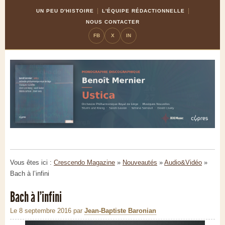
Skip
Aller
UN PEU D'HISTOIRE
L'ÉQUIPE RÉDACTIONNELLE
to
à
NOUS CONTACTER
Content
la
FB
X
IN
navigation
Vous êtes ici :
Crescendo Magazine
»
Nouveautés
»
Audio&Vidéo
»
Bach à l’infini
Bach à l’infini
Le 8 septembre 2016
par
Jean-Baptiste Baronian