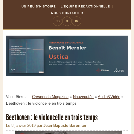
Skip
Aller
UN PEU D'HISTOIRE
L'ÉQUIPE RÉDACTIONNELLE
to
à
NOUS CONTACTER
Content
la
FB
X
IN
navigation
Vous êtes ici :
Crescendo Magazine
»
Nouveautés
»
Audio&Vidéo
»
Beethoven : le violoncelle en trois temps
Beethoven : le violoncelle en trois temps
Le 8 janvier 2019
par
Jean-Baptiste Baronian