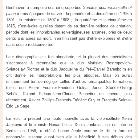
Beethoven a composé ses cinq superbes
Sonates pour violoncelle et
piano
à trois époques de sa vie : la première et la deuxième de 1796 à
1801 ; la troisième de 1807 à 1808 ; la quatrième et la cinquième en
1815, c’est-à-dire qu’elles datent de sa dernière période de création,
période dont les innombrables et vertigineuses arcanes, près de deux
cents ans après sa mort, n’en finissent pas d’être explorées et d’être
sans cesse redécouvertes.
Leur discographie est fort abondante, et la plupart des spécialistes
s’accordent à reconnaître que le duo Mstislav Rostropovich–
Sviatoslav Richter et le duo Jacqueline du Pré–Daniel Barenboïm en
ont donné les interprétations les plus abouties. Mais on aurait
éminemment tort de négliger celles d’autres remarquables formations
telles que Pierre Fournier-Friedrich Gulda, Janos Starker-Györgi
Sebök, Roland Pidoux-Jean-Claude Pennetier ou encore, plus
récemment, Xavier Phillips-François-Frédéric Guy et François Salque-
Éric Le Sage.
En voici à présent une toute nouvelle avec la violoncelliste Xenia
Jankovic et le pianiste Nenad Lecic. Xenia Jankovic, qui est née en
Serbie en 1958, a été à bonne école comme le dit la formule
consacrée, puisque aussi bien elle a bénéficié à ses débuts des