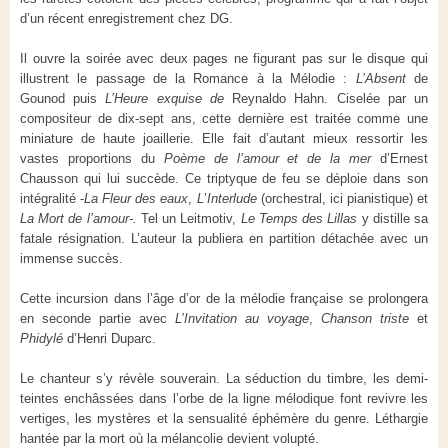
d’un récent enregistrement chez DG.
Il ouvre la soirée avec deux pages ne figurant pas sur le disque qui
illustrent le passage de la Romance à la Mélodie :
L’Absent
de
Gounod puis
L’Heure exquise de
Reynaldo Hahn. Ciselée par un
compositeur de dix-sept ans, cette dernière est traitée comme une
miniature de haute joaillerie. Elle fait d’autant mieux ressortir les
vastes proportions du
Poème de l’amour et de la mer
d’Ernest
Chausson qui lui succède. Ce triptyque de feu se déploie dans son
intégralité -
La Fleur des eaux
,
L
’
Interlude
(orchestral, ici pianistique) et
La Mort de l’amour-.
Tel un Leitmotiv,
Le Temps des Lillas
y distille sa
fatale résignation. L’auteur la publiera en partition détachée avec un
immense succès.
Cette incursion dans l’âge d’or de la mélodie française se prolongera
en seconde partie avec
L’Invitation au voyage
,
Chanson triste
et
Phidylé
d’Henri Duparc.
Le chanteur s’y révèle souverain. La séduction du timbre, les demi-
teintes enchâssées dans l’orbe de la ligne mélodique font revivre les
vertiges, les mystères et la sensualité éphémère du genre. Léthargie
hantée par la mort où la mélancolie devient volupté.