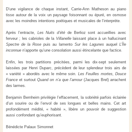
D’une vigilance de chaque instant, Carrie-Ann Matheson au piano
tisse autour de la voix un paysage foisonnant ou épuré, en osmose
avec les moindres intentions poétiques et musicales de l’interprète.
Après l’entracte,
Les Nuits d’été
de Berlioz sont accueillies avec
ferveur ; les cabrioles de la
Villanelle
laissant place à un hallucinant
Spectre de la Rose
puis au lamento
Sur les Lagunes
auquel
L’Île
inconnue
n’apporte qu’une consolation aussi étincelante que factice.
Enfin, les trois partitions précitées, parmi les dix-sept seulement
laissées par Henri Duparc, précèdent de leur splendeur
trois airs de
« variété » abordés avec le même soin.
Les Feuilles mortes, Douce
France
et surtout
Quand on n’a que l’amour
(Jacques Brel) arrachent
des larmes.
Benjamin Bernheim privilégie l’effacement, la sobriété parfois éclairée
d’un sourire ou de l’envol de ses longues et belles mains. Cet art
profondément médité, « habité », libère un pouvoir de suggestion
aussi confondant qu’euphorisant.
Bénédicte Palaux Simonnet