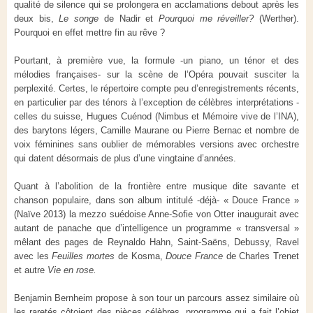
qualité de silence qui se prolongera en acclamations debout après les
deux bis,
Le songe
de Nadir et
Pourquoi me réveiller?
(Werther).
Pourquoi en effet mettre fin au rêve ?
Pourtant, à première vue, la formule -un piano, un ténor et des
mélodies françaises- sur la scène de l’Opéra pouvait susciter la
perplexité. Certes, le répertoire compte peu d’enregistrements récents,
en particulier par des ténors à l’exception de célèbres interprétations -
celles du suisse, Hugues Cuénod (Nimbus et Mémoire vive de l’INA),
des barytons légers, Camille Maurane ou Pierre Bernac et nombre de
voix féminines sans oublier de mémorables versions avec orchestre
qui datent désormais de plus d’une vingtaine d’années.
Quant à l’abolition de la frontière entre musique dite savante et
chanson populaire, dans son album intitulé -déjà- « Douce France »
(Naïve 2013) la mezzo suédoise Anne-Sofie von Otter inaugurait avec
autant de panache que d’intelligence un programme « transversal »
mêlant des pages de Reynaldo Hahn, Saint-Saëns, Debussy, Ravel
avec les
Feuilles mortes
de Kosma,
Douce France
de Charles Trenet
et autre
Vie en rose.
Benjamin Bernheim propose à son tour un parcours assez similaire où
les raretés côtoient des pièces célèbres, programme qui a fait l’objet