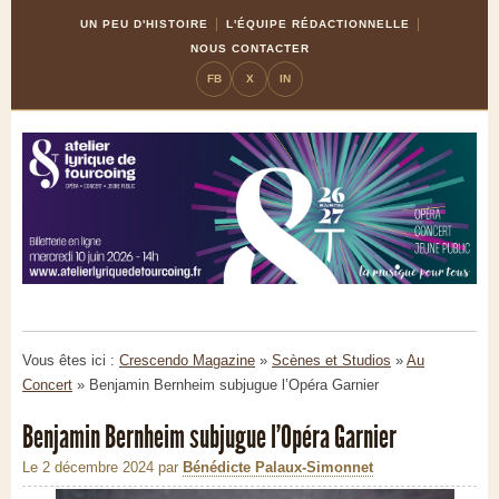
Skip
Aller
UN PEU D'HISTOIRE
L'ÉQUIPE RÉDACTIONNELLE
to
à
NOUS CONTACTER
Content
la
FB
X
IN
navigation
Vous êtes ici :
Crescendo Magazine
»
Scènes et Studios
»
Au
Concert
»
Benjamin Bernheim subjugue l’Opéra Garnier
Benjamin Bernheim subjugue l’Opéra Garnier
Le 2 décembre 2024
par
Bénédicte Palaux-Simonnet