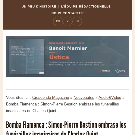
Skip
Aller
UN PEU D'HISTOIRE
L'ÉQUIPE RÉDACTIONNELLE
to
à
NOUS CONTACTER
Content
la
FB
X
IN
navigation
Vous êtes ici :
Crescendo Magazine
»
Nouveautés
»
Audio&Vidéo
»
Bomba Flamenca : Simon-Pierre Bestion embrase les funérailles
imaginaires de Charles Quint
Bomba Flamenca : Simon-Pierre Bestion embrase les
funérailles imaginaires de Charles Quint