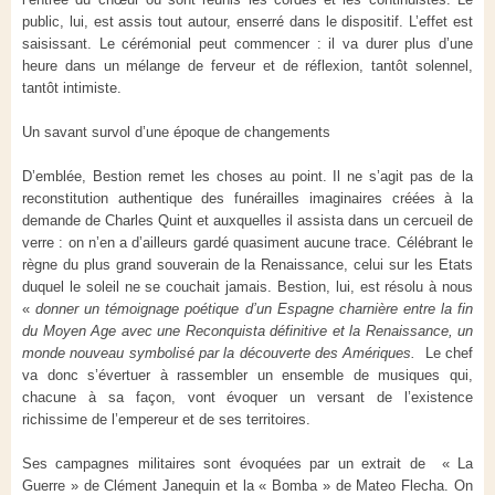
public, lui, est assis tout autour, enserré dans le dispositif. L’effet est
saisissant. Le cérémonial peut commencer : il va durer plus d’une
heure dans un mélange de ferveur et de réflexion, tantôt solennel,
tantôt intimiste.
Un savant survol d’une époque de changements
D’emblée, Bestion remet les choses au point. Il ne s’agit pas de la
reconstitution authentique des funérailles imaginaires créées à la
demande de Charles Quint et auxquelles il assista dans un cercueil de
verre : on n’en a d’ailleurs gardé quasiment aucune trace. Célébrant le
règne du plus grand souverain de la Renaissance, celui sur les Etats
duquel le soleil ne se couchait jamais. Bestion, lui, est résolu à nous
«
donner un témoignage poétique d’un Espagne charnière entre la fin
du Moyen Age avec une Reconquista définitive et la Renaissance, un
monde nouveau symbolisé par la découverte des Amériques.
Le chef
va donc s’évertuer à rassembler un ensemble de musiques qui,
chacune à sa façon, vont évoquer un versant de l’existence
richissime de l’empereur et de ses territoires.
Ses campagnes militaires sont évoquées par un extrait de « La
Guerre » de Clément Janequin et la « Bomba » de Mateo Flecha. On