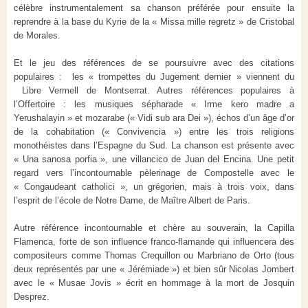
célèbre instrumentalement sa chanson préférée pour ensuite la
reprendre à la base du Kyrie de la « Missa mille regretz » de Cristobal
de Morales.
Et le jeu des références de se poursuivre avec des citations
populaires : les « trompettes du Jugement dernier » viennent du
Libre Vermell de Montserrat. Autres références populaires à
l’Offertoire : les musiques sépharade « Irme kero madre a
Yerushalayin » et mozarabe (« Vidi sub ara Dei »), échos d’un âge d’or
de la cohabitation (« Convivencia ») entre les trois religions
monothéistes dans l’Espagne du Sud. La chanson est présente avec
« Una sanosa porfia », une villancico de Juan del Encina. Une petit
regard vers l’incontournable pèlerinage de Compostelle avec le
« Congaudeant catholici », un grégorien, mais à trois voix, dans
l’esprit de l’école de Notre Dame, de Maître Albert de Paris.
Autre référence incontournable et chère au souverain, la Capilla
Flamenca, forte de son influence franco-flamande qui influencera des
compositeurs comme Thomas Crequillon ou Marbriano de Orto (tous
deux représentés par une « Jérémiade ») et bien sûr Nicolas Jombert
avec le « Musae Jovis » écrit en hommage à la mort de Josquin
Desprez.