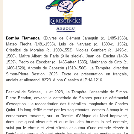
Bomba Flamenca.
Œuvres de Clément Janequin (c. 1485-1558),
Mateo Flecha (1481-1553), Luis de Narváez (c. 1500-c. 1552),
Cristóbal de Morales (c. 1500-1553), Nicolas Gombert (c. 1495-c.
1560), Maître Albert de Paris (XIIe siècle), Juan del Encina (1468-
1529), Pedro de Escobar (c. 1465-after 1535), Marbriano de Orto (c.
1460-1529), Antonio de Cabezón (1510-1566). La Tempête, direction
Simon-Pierre Bestion. 2025. Texte de présentation en français,
anglais et allemand. 82'23. Alpha Classics ALPHA 1216.
Festival de Saintes, juillet 2023, La Tempête, l’ensemble de Simon-
Pierre Bestion, envahit la cathédrale de Saintes pour un cérémonial
d’exception : la reconstitution des funérailles imaginaires de Charles
Quint. Un long défilé mené par les saqueboutes, cornets à bouquin et
cornemuses traverse, sur un Taqsim d’Afrique du Nord improvisé,
dans une quasi obscurité et au milieu des brumes la nef centrale,
suivi par le chœur et vient s’installer autour d’une estrade élevée à
l’entrée du chœur où sont réunis les cordes et les continuistes. Le