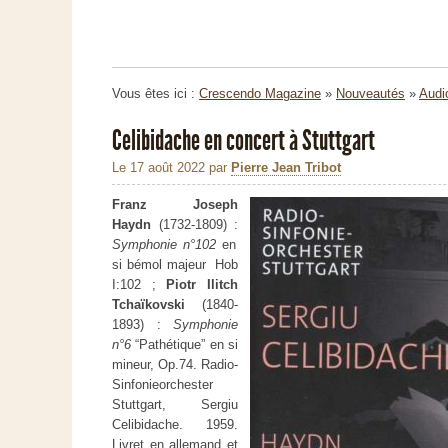
Vous êtes ici :
Crescendo Magazine
»
Nouveautés
»
Audi
Celibidache en concert à Stuttgart
Le 17 août 2022
par
Pierre Jean Tribot
Franz Joseph
Haydn
(1732-1809) :
Symphonie n°102
en
si bémol majeur Hob
I:102 ;
Piotr Ilitch
Tchaïkovski
(1840-
1893) :
Symphonie
n°6
“Pathétique” en si
mineur, Op.74. Radio-
Sinfonieorchester
Stuttgart, Sergiu
Celibidache. 1959.
Livret en allemand et