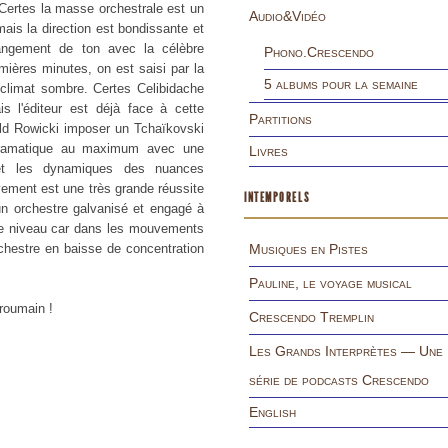
 Certes la masse orchestrale est un
Audio&Vidéo
ais la direction est bondissante et
angement de ton avec la célèbre
Phono.Crescendo
ières minutes, on est saisi par la
5 albums pour la semaine
 climat sombre. Certes Celibidache
s l'éditeur est déjà face à cette
Partitions
ld Rowicki imposer un Tchaïkovski
c dramatique au maximum avec une
Livres
s et les dynamiques des nuances
vement est une très grande réussite
INTEMPORELS
un orchestre galvanisé et engagé à
ême niveau car dans les mouvements
orchestre en baisse de concentration
Musiques en Pistes
Pauline, le voyage musical
 roumain !
Crescendo Tremplin
Les Grands Interprètes — Une
série de podcasts Crescendo
English