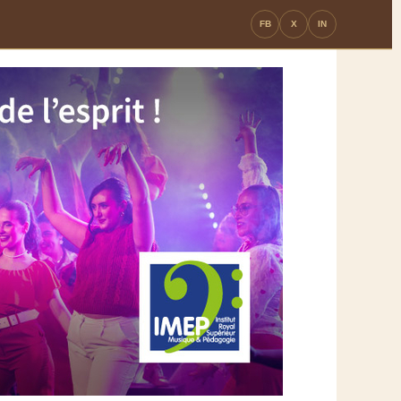
FB
X
IN