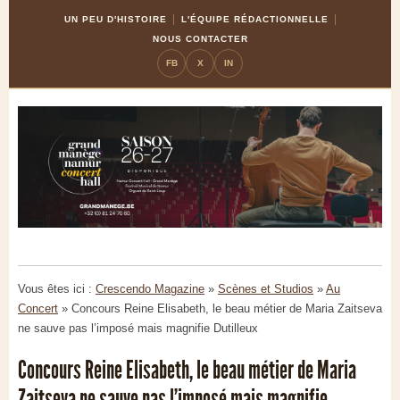
Skip
Aller
UN PEU D'HISTOIRE
L'ÉQUIPE RÉDACTIONNELLE
to
à
NOUS CONTACTER
Content
la
FB
X
IN
navigation
Vous êtes ici :
Crescendo Magazine
»
Scènes et Studios
»
Au
Concert
»
Concours Reine Elisabeth, le beau métier de Maria Zaitseva
ne sauve pas l’imposé mais magnifie Dutilleux
Concours Reine Elisabeth, le beau métier de Maria
Zaitseva ne sauve pas l’imposé mais magnifie