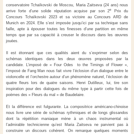
conservatoire Tchaïkovski de Moscou, Maria Zaitseva (24 ans) nous
e
arrive forte d’une solide réputation acquise par son 2
Prix du
Concours Tchaïkovski 2023 et sa victoire au Concours ARD de
Munich en 2024. Elle s’est imposée jusqu’ici par sa technique sans
faille, apte à épouser toutes les finesses d’une partition en même
temps que par sa capacité à creuser le discours dans les œuvres
jouées.
Il est étonnant que ces qualités aient du s’exprimer selon des
schémas identiques dans les deux œuvres proposées par la
candidate. L’imposé de « Four Odes to the Timings of Flower »,
l’imposé de Fang Man nous fait vivre l’éclosion d’un dialogue entre le
violoncelle et l’orchestre autour d’un phénomène naturel, l’éclosion de
quatre fleurs lors de quatre saisons. Henri Dutilleux, lui, tire son
inspiration pour des dialogues du même type à partir cette fois de
poèmes des « Fleurs du mal » de Baudelaire.
Et la différence est fulgurante. La compositrice américano-chinoise
nous livre une série de schémas rythmiques et de longs glissandos
dont la répétition maniaque mène à un chaos instrumental où
l’admirable technicienne qu’est Maria Zaitseva ne parvient pas à
construire un discours cohérent. On remarque quelques moments