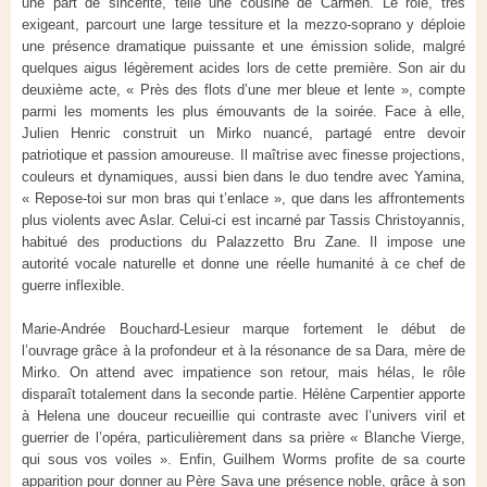
une part de sincérité, telle une cousine de Carmen. Le rôle, très
exigeant, parcourt une large tessiture et la mezzo-soprano y déploie
une présence dramatique puissante et une émission solide, malgré
quelques aigus légèrement acides lors de cette première. Son air du
deuxième acte, « Près des flots d’une mer bleue et lente », compte
parmi les moments les plus émouvants de la soirée. Face à elle,
Julien Henric construit un Mirko nuancé, partagé entre devoir
patriotique et passion amoureuse. Il maîtrise avec finesse projections,
couleurs et dynamiques, aussi bien dans le duo tendre avec Yamina,
« Repose-toi sur mon bras qui t’enlace », que dans les affrontements
plus violents avec Aslar. Celui-ci est incarné par Tassis Christoyannis,
habitué des productions du Palazzetto Bru Zane. Il impose une
autorité vocale naturelle et donne une réelle humanité à ce chef de
guerre inflexible.
Marie-Andrée Bouchard-Lesieur marque fortement le début de
l’ouvrage grâce à la profondeur et à la résonance de sa Dara, mère de
Mirko. On attend avec impatience son retour, mais hélas, le rôle
disparaît totalement dans la seconde partie. Hélène Carpentier apporte
à Helena une douceur recueillie qui contraste avec l’univers viril et
guerrier de l’opéra, particulièrement dans sa prière « Blanche Vierge,
qui sous vos voiles ». Enfin, Guilhem Worms profite de sa courte
apparition pour donner au Père Sava une présence noble, grâce à son