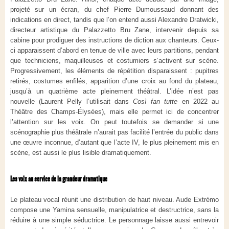
projeté sur un écran, du chef Pierre Dumoussaud donnant des
indications en direct, tandis que l’on entend aussi Alexandre Dratwicki,
directeur artistique du Palazzetto Bru Zane, intervenir depuis sa
cabine pour prodiguer des instructions de diction aux chanteurs. Ceux-
ci apparaissent d’abord en tenue de ville avec leurs partitions, pendant
que techniciens, maquilleuses et costumiers s’activent sur scène.
Progressivement, les éléments de répétition disparaissent : pupitres
retirés, costumes enfilés, apparition d’une croix au fond du plateau,
jusqu’à un quatrième acte pleinement théâtral. L’idée n’est pas
nouvelle (Laurent Pelly l’utilisait dans
Così fan tutte
en 2022 au
Théâtre des Champs-Élysées), mais elle permet ici de concentrer
l’attention sur les voix. On peut toutefois se demander si une
scénographie plus théâtrale n’aurait pas facilité l’entrée du public dans
une œuvre inconnue, d’autant que l’acte IV, le plus pleinement mis en
scène, est aussi le plus lisible dramatiquement.
Les voix au service de la grandeur dramatique
Le plateau vocal réunit une distribution de haut niveau. Aude Extrémo
compose une Yamina sensuelle, manipulatrice et destructrice, sans la
réduire à une simple séductrice. Le personnage laisse aussi entrevoir