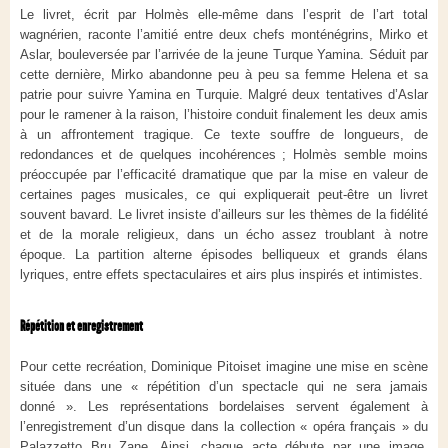
Le livret, écrit par Holmès elle-même dans l’esprit de l’art total
wagnérien, raconte l’amitié entre deux chefs monténégrins, Mirko et
Aslar, bouleversée par l’arrivée de la jeune Turque Yamina. Séduit par
cette dernière, Mirko abandonne peu à peu sa femme Helena et sa
patrie pour suivre Yamina en Turquie. Malgré deux tentatives d’Aslar
pour le ramener à la raison, l’histoire conduit finalement les deux amis
à un affrontement tragique. Ce texte souffre de longueurs, de
redondances et de quelques incohérences ; Holmès semble moins
préoccupée par l’efficacité dramatique que par la mise en valeur de
certaines pages musicales, ce qui expliquerait peut-être un livret
souvent bavard. Le livret insiste d’ailleurs sur les thèmes de la fidélité
et de la morale religieux, dans un écho assez troublant à notre
époque. La partition alterne épisodes belliqueux et grands élans
lyriques, entre effets spectaculaires et airs plus inspirés et intimistes.
Répétition et enregistrement
Pour cette recréation, Dominique Pitoiset imagine une mise en scène
située dans une « répétition d’un spectacle qui ne sera jamais
donné ». Les représentations bordelaises servent également à
l’enregistrement d’un disque dans la collection « opéra français » du
Palazzetto Bru Zane. Ainsi, chaque acte débute par une image,