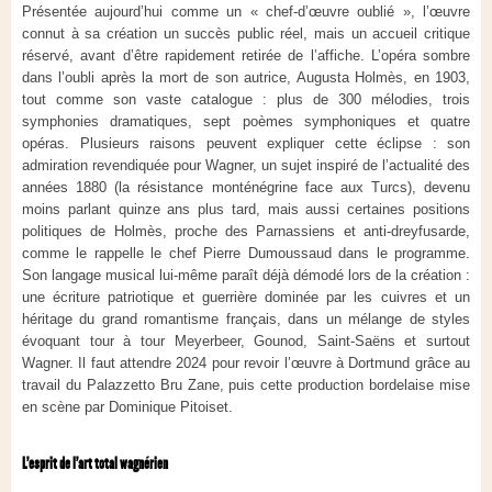
Présentée aujourd’hui comme un « chef-d’œuvre oublié », l’œuvre
connut à sa création un succès public réel, mais un accueil critique
réservé, avant d’être rapidement retirée de l’affiche. L’opéra sombre
dans l’oubli après la mort de son autrice, Augusta Holmès, en 1903,
tout comme son vaste catalogue : plus de 300 mélodies, trois
symphonies dramatiques, sept poèmes symphoniques et quatre
opéras. Plusieurs raisons peuvent expliquer cette éclipse : son
admiration revendiquée pour Wagner, un sujet inspiré de l’actualité des
années 1880 (la résistance monténégrine face aux Turcs), devenu
moins parlant quinze ans plus tard, mais aussi certaines positions
politiques de Holmès, proche des Parnassiens et anti-dreyfusarde,
comme le rappelle le chef Pierre Dumoussaud dans le programme.
Son langage musical lui-même paraît déjà démodé lors de la création :
une écriture patriotique et guerrière dominée par les cuivres et un
héritage du grand romantisme français, dans un mélange de styles
évoquant tour à tour Meyerbeer, Gounod, Saint-Saëns et surtout
Wagner. Il faut attendre 2024 pour revoir l’œuvre à Dortmund grâce au
travail du Palazzetto Bru Zane, puis cette production bordelaise mise
en scène par Dominique Pitoiset.
L’esprit de l’art total wagnérien