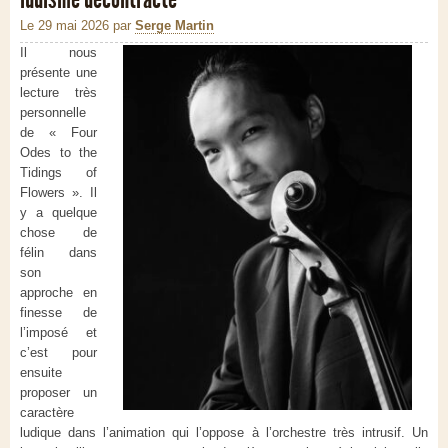
Le 29 mai 2026
par
Serge Martin
Il nous
présente une
lecture très
personnelle
de « Four
Odes to the
Tidings of
Flowers ». Il
y a quelque
chose de
félin dans
son
approche en
finesse de
l’imposé et
c’est pour
ensuite
proposer un
caractère
ludique dans l’animation qui l’oppose à l’orchestre très intrusif. Un