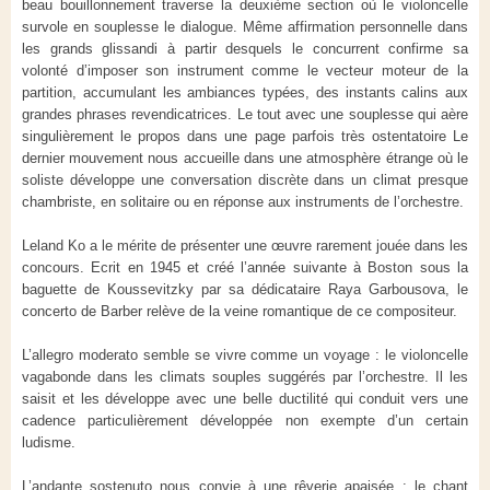
beau bouillonnement traverse la deuxième section où le violoncelle
survole en souplesse le dialogue. Même affirmation personnelle dans
les grands glissandi à partir desquels le concurrent confirme sa
volonté d’imposer son instrument comme le vecteur moteur de la
partition, accumulant les ambiances typées, des instants calins aux
grandes phrases revendicatrices. Le tout avec une souplesse qui aère
singulièrement le propos dans une page parfois très ostentatoire Le
dernier mouvement nous accueille dans une atmosphère étrange où le
soliste développe une conversation discrète dans un climat presque
chambriste, en solitaire ou en réponse aux instruments de l’orchestre.
Leland Ko a le mérite de présenter une œuvre rarement jouée dans les
concours. Ecrit en 1945 et créé l’année suivante à Boston sous la
baguette de Koussevitzky par sa dédicataire Raya Garbousova, le
concerto de Barber relève de la veine romantique de ce compositeur.
L’allegro moderato semble se vivre comme un voyage : le violoncelle
vagabonde dans les climats souples suggérés par l’orchestre. Il les
saisit et les développe avec une belle ductilité qui conduit vers une
cadence particulièrement développée non exempte d’un certain
ludisme.
L’andante sostenuto nous convie à une rêverie apaisée : le chant