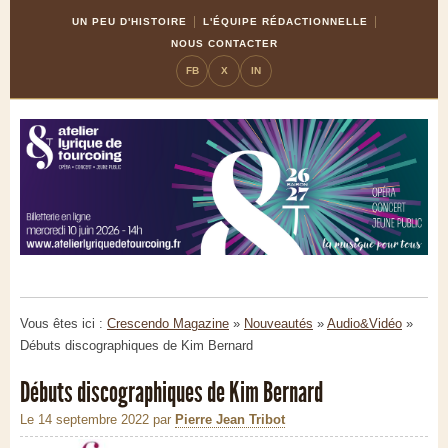
Skip
Aller
UN PEU D'HISTOIRE
L'ÉQUIPE RÉDACTIONNELLE
to
à
NOUS CONTACTER
Content
la
FB
X
IN
navigation
Vous êtes ici :
Crescendo Magazine
»
Nouveautés
»
Audio&Vidéo
»
Débuts discographiques de Kim Bernard
Débuts discographiques de Kim Bernard
Le 14 septembre 2022
par
Pierre Jean Tribot