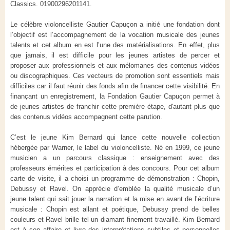
Classics. 01900296201141.
Le célèbre violoncelliste Gautier Capuçon a initié une fondation dont
l’objectif est l’accompagnement de la vocation musicale des jeunes
talents et cet album en est l’une des matérialisations. En effet, plus
que jamais, il est difficile pour les jeunes artistes de percer et
proposer aux professionnels et aux mélomanes des contenus vidéos
ou discographiques. Ces vecteurs de promotion sont essentiels mais
difficiles car il faut réunir des fonds afin de financer cette visibilité. En
finançant un enregistrement, la Fondation Gautier Capuçon permet à
de jeunes artistes de franchir cette première étape, d'autant plus que
des contenus vidéos accompagnent cette parution.
C’est le jeune Kim Bernard qui lance cette nouvelle collection
hébergée par Warner, le label du violoncelliste. Né en 1999, ce jeune
musicien a un parcours classique : enseignement avec des
professeurs émérites et participation à des concours. Pour cet album
carte de visite, il a choisi un programme de démonstration : Chopin,
Debussy et Ravel. On apprécie d’emblée la qualité musicale d’un
jeune talent qui sait jouer la narration et la mise en avant de l’écriture
musicale : Chopin est allant et poétique, Debussy prend de belles
couleurs et Ravel brille tel un diamant finement travaillé. Kim Bernard
est à son affaire et livre des interprétations subtiles et personnelles