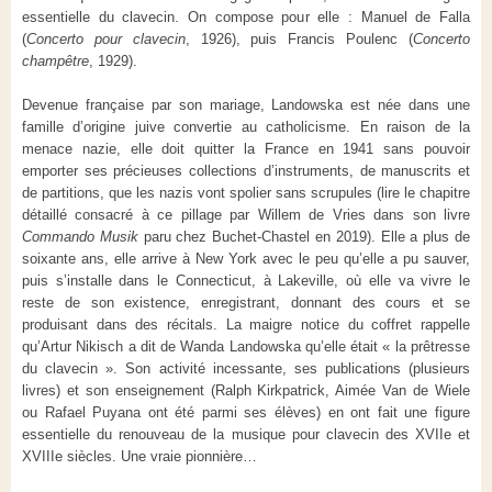
essentielle du clavecin. On compose pour elle : Manuel de Falla
(
Concerto pour clavecin
, 1926), puis Francis Poulenc (
Concerto
champêtre
, 1929).
Devenue française par son mariage, Landowska est née dans une
famille d’origine juive convertie au catholicisme. En raison de la
menace nazie, elle doit quitter la France en 1941 sans pouvoir
emporter ses précieuses collections d’instruments, de manuscrits et
de partitions, que les nazis vont spolier sans scrupules (lire le chapitre
détaillé consacré à ce pillage par Willem de Vries dans son livre
Commando Musik
paru chez Buchet-Chastel en 2019). Elle a plus de
soixante ans, elle arrive à New York avec le peu qu’elle a pu sauver,
puis s’installe dans le Connecticut, à Lakeville, où elle va vivre le
reste de son existence, enregistrant, donnant des cours et se
produisant dans des récitals. La maigre notice du coffret rappelle
qu’Artur Nikisch a dit de Wanda Landowska qu’elle était « la prêtresse
du clavecin ». Son activité incessante, ses publications (plusieurs
livres) et son enseignement (Ralph Kirkpatrick, Aimée Van de Wiele
ou Rafael Puyana ont été parmi ses élèves) en ont fait une figure
essentielle du renouveau de la musique pour clavecin des XVIIe et
XVIIIe siècles. Une vraie pionnière…