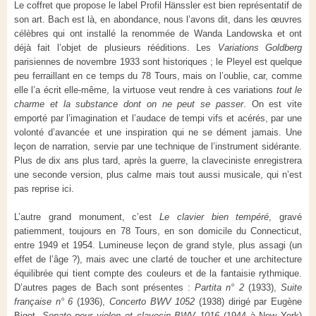
Le coffret que propose le label Profil Hänssler est bien représentatif de
son art. Bach est là, en abondance, nous l’avons dit, dans les œuvres
célèbres qui ont installé la renommée de Wanda Landowska et ont
déjà fait l’objet de plusieurs rééditions. Les
Variations Goldberg
parisiennes de novembre 1933 sont historiques ; le Pleyel est quelque
peu ferraillant en ce temps du 78 Tours, mais on l’oublie, car, comme
elle l’a écrit elle-même, la virtuose veut rendre à ces variations
tout le
charme et la substance dont on ne peut se passer
. On est vite
emporté par l’imagination et l’audace de tempi vifs et acérés, par une
volonté d’avancée et une inspiration qui ne se dément jamais. Une
leçon de narration, servie par une technique de l’instrument sidérante.
Plus de dix ans plus tard, après la guerre, la claveciniste enregistrera
une seconde version, plus calme mais tout aussi musicale, qui n’est
pas reprise ici.
L’autre grand monument, c’est
Le clavier bien tempéré
, gravé
patiemment, toujours en 78 Tours, en son domicile du Connecticut,
entre 1949 et 1954. Lumineuse leçon de grand style, plus assagi (un
effet de l’âge ?), mais avec une clarté de toucher et une architecture
équilibrée qui tient compte des couleurs et de la fantaisie rythmique.
D’autres pages de Bach sont présentes :
Partita n° 2
(1933),
Suite
française n° 6
(1936),
Concerto BWV 1052
(1938) dirigé par Eugène
Bigot,
Sonate pour violon et clavecin BWV 1016
(1944 à New York)