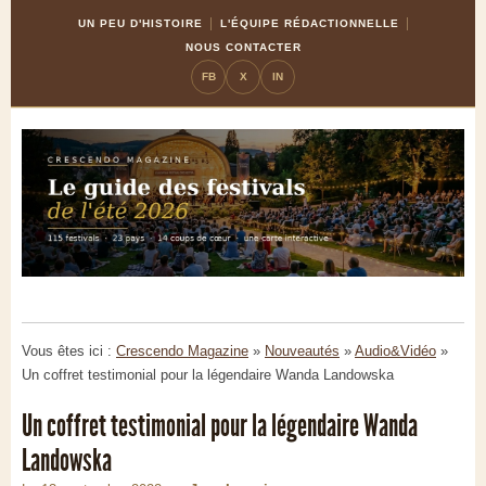
Skip
Aller
UN PEU D'HISTOIRE
L'ÉQUIPE RÉDACTIONNELLE
to
à
NOUS CONTACTER
Content
la
FB
X
IN
navigation
Vous êtes ici :
Crescendo Magazine
»
Nouveautés
»
Audio&Vidéo
»
Un coffret testimonial pour la légendaire Wanda Landowska
Un coffret testimonial pour la légendaire Wanda
Landowska