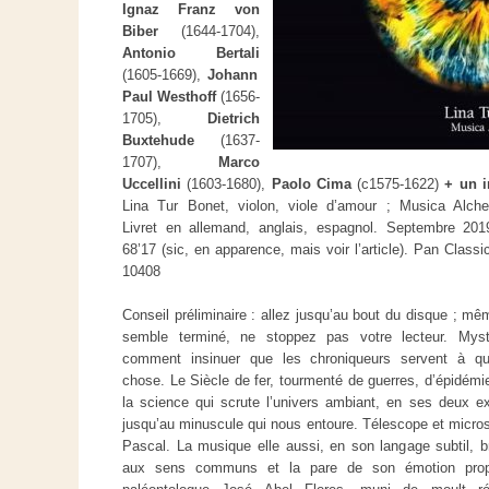
Ignaz Franz von
Biber
(1644-1704),
Antonio Bertali
(1605-1669),
Johann
Paul Westhoff
(1656-
1705),
Dietrich
Buxtehude
(1637-
1707),
Marco
Uccellini
(1603-1680),
Paolo Cima
(c1575-1622)
+ un i
Lina Tur Bonet, violon, viole d’amour ; Musica Alche
Livret en allemand, anglais, espagnol. Septembre 201
68’17 (sic, en apparence, mais voir l’article). Pan Class
10408
Conseil préliminaire : allez jusqu’au bout du disque ; mêm
semble terminé, ne stoppez pas votre lecteur. Myst
comment insinuer que les chroniqueurs servent à qu
chose. Le Siècle de fer, tourmenté de guerres, d’épidémie
la science qui scrute l’univers ambiant, en ses deux ex
jusqu’au minuscule qui nous entoure. Télescope et micros
Pascal. La musique elle aussi, en son langage subtil, 
aux sens communs et la pare de son émotion propre