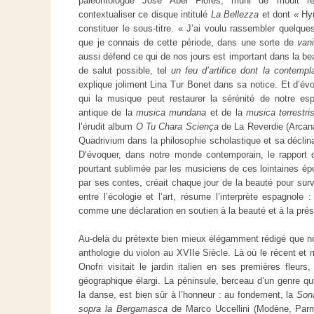
paléontologue José Abel Flores, muni de moult réfé
contextualiser ce disque intitulé
La Bellezza
et dont
«
Hy
constituer le sous-titre. « J’ai voulu rassembler quelqu
que je connais de cette période, dans une sorte de
vani
aussi défend ce qui de nos jours est important dans la be
de salut possible, tel
un feu d’artifice dont la contempl
explique joliment Lina Tur Bonet dans sa notice. Et d’év
qui la musique peut restaurer la sérénité de notre esp
antique de la
musica mundana
et de la
musica terrestri
l’érudit album
O Tu Chara Sciença
de La Reverdie (Arcana
Quadrivium dans la philosophie scholastique et sa déclina
D’évoquer, dans notre monde contemporain, le rapport di
pourtant sublimée par les musiciens de ces lointaines é
par ses contes, créait chaque jour de la beauté pour surv
entre l’écologie et l’art, résume l’interprète espagnole
comme une déclaration en soutien à la beauté et à la prése
Au-delà du prétexte bien mieux élégamment rédigé que not
anthologie du violon au XVIIe Siècle. Là où le récent et
Onofri visitait le jardin italien en ses premières fleur
géographique élargi. La péninsule, berceau d’un genre qu
la danse, est bien sûr à l’honneur : au fondement, la
Son
sopra la Bergamasca
de Marco Uccellini (Modène, Par