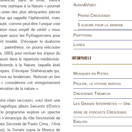
rences dans le livret, vient-il
Audio&Vidéo
mne orphique à la Nature » pourrait
es-unes des plus attrayantes pièces
Phono.Crescendo
tas
qui rappelle l’éphémérité, mais
auté, comme peut-être l’unique voie
5 albums pour la semaine
ation nous emplit de vérité
» nous
Partitions
oquer aussi les Pythagoriciens pour
rit troublé. D’évoquer le dualisme
Livres
s
: parenthèse, on pourra réécouter
, 1993) pour resituer les enjeux du
INTEMPORELS
ison dans le répertoire médiéviste.
stendu à la Nature, laquelle était
poques. D’évoquer Shéhérazade qui,
Musiques en Pistes
ivre au lendemain. Retisser un lien
 : « considérons cet enregistrement
Pauline, le voyage musical
rvation de la nature ».
Crescendo Tremplin
re vilain raccourci, voici donc une
Les Grands Interprètes — Une
 magnifique album
Seicento
d’Enrico
série de podcasts Crescendo
s, le programme explore un spectre
i s’émancipa du rôle fonctionnel de
English
ata Seconda
de Paolo Cima ; l’
Aria
me), la
Sonata sopra la Monica
de