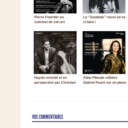
Pierre Fournier au
La "Saudade" russe lui va
sommet de son art
si bien !
Haydn revisité et en
Aline Piboule célèbre
perspective par Christian
Gabriel Fauré sur un piano
Poltéra
Gaveau de 1929
VOS COMMENTAIRES