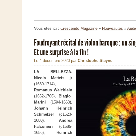
Vous êtes ici :
Crescendo Magazine
»
Nouveautés
»
Audi
Foudroyant récital de violon baroque : un sin
Et une surprise à la fin !
Le 4 décembre 2020
par
Christophe Steyne
LA BELLEZZA.
Nicola Matteis jr
(1650-1714),
Romanus Weichlein
(1652-1706),
Biagio
Marini
(1594-1663),
Johann Heinrich
Schmelzer
(c1623-
1680),
Andrea
Falconieri
(c1585-
1656),
Heinrich