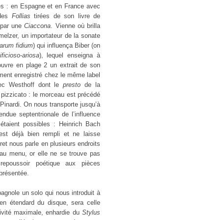
ères : en Espagne et en France avec
 des
Follias
tirées de son livre de
i par une
Ciaccona
. Vienne où brilla
melzer, un importateur de la sonate
arum fidium
) qui influença Biber (on
ficioso-ariosa
), lequel enseigna à
uvre en plage 2 un extrait de son
ment enregistré chez le même label
ec Westhoff dont le
presto
de la
 pizzicato : le morceau est précédé
Pinardi. On nous transporte jusqu’à
due septentrionale de l’influence
 étaient possibles : Heinrich Bach
st déjà bien rempli et ne laisse
ret nous parle en plusieurs endroits
 au menu, or elle ne se trouve pas
repoussoir poétique aux pièces
 présentée.
pagnole un solo qui nous introduit à
en étendard du disque, sera celle
sivité maximale, enhardie du
Stylus