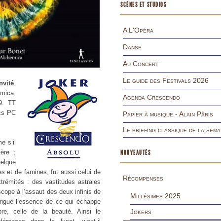
SCÈNES ET STUDIOS
A L'Opéra
Danse
Au Concert
Le guide des Festivals 2026
nvité
.
mica.
Agenda Crescendo
9. TT
ics PC
Papier à musique - Alain Pâris
Le briefing classique de la sema
e s’il
ère ;
NOUVEAUTÉS
elque
s et de famines, fut aussi celui de
Récompenses
trémités : des vastitudes astrales
cope à l’assaut des deux infinis de
Millésimes 2025
brigue l’essence de ce qui échappe
, celle de la beauté. Ainsi le
Jokers