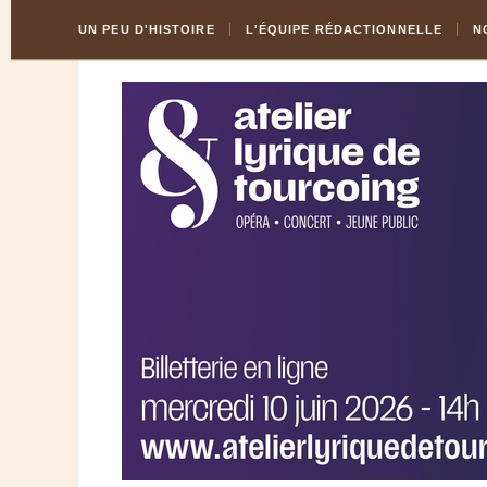
Skip
Aller
UN PEU D'HISTOIRE
L'ÉQUIPE RÉDACTIONNELLE
N
to
à
Content
la
navigation