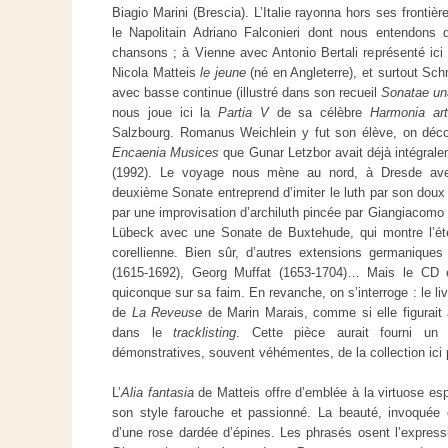
Biagio Marini (Brescia). L’Italie rayonna hors ses fronti
le Napolitain Adriano Falconieri dont nous entendons
chansons ; à Vienne avec Antonio Bertali représenté ic
Nicola Matteis
le jeune
(né en Angleterre), et surtout Sch
avec basse continue (illustré dans son recueil
Sonatae un
nous joue ici la
Partia V
de sa célèbre
Harmonia arti
Salzbourg. Romanus Weichlein y fut son élève, on déco
Encaenia Musices
que Gunar Letzbor avait déjà intégrale
(1992). Le voyage nous mène au nord, à Dresde av
deuxième Sonate entreprend d’imiter le luth par son doux
par une improvisation d’archiluth pincée par Giangiacomo 
Lübeck avec une Sonate de Buxtehude, qui montre l’éten
corellienne. Bien sûr, d’autres extensions germaniques
(1615-1692), Georg Muffat (1653-1704)… Mais le CD e
quiconque sur sa faim. En revanche, on s’interroge : le liv
de
La Reveuse
de Marin Marais, comme si elle figurait
dans le
tracklisting
. Cette pièce aurait fourni un 
démonstratives, souvent véhémentes, de la collection ici
L’
Alia fantasia
de Matteis offre d’emblée à la virtuose es
son style farouche et passionné. La beauté, invoquée 
d’une rose dardée d’épines. Les phrasés osent l’expres