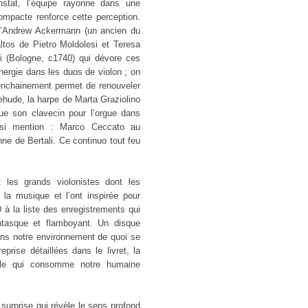
stat, l’équipe rayonne dans une
ompacte renforce cette perception.
 d’Andrew Ackermann (un ancien du
ltos de Pietro Moldolesi et Teresa
i (Bologne, c1740) qui dévore ces
nergie dans les duos de violon ; on
 L’enchainement permet de renouveler
hude, la harpe de Marta Graziolino
que son clavecin pour l’orgue dans
ssi mention : Marco Ceccato au
nne de Bertali. Ce continuo tout feu
 les grands violonistes dont les
la musique et l’ont inspirée pour
 à la liste des enregistrements qui
antasque et flamboyant. Un disque
ans notre environnement de quoi se
prise détaillées dans le livret, la
elle qui consomme notre humaine
a surprise qui révèle le sens profond