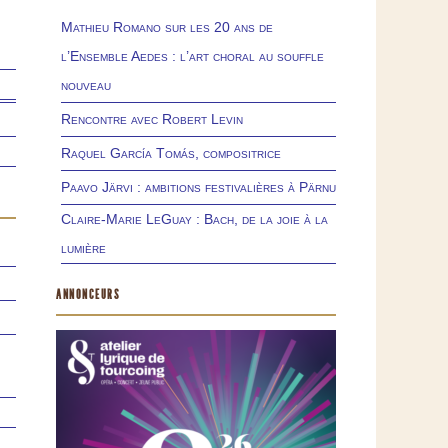
Mathieu Romano sur les 20 ans de
l’Ensemble Aedes : l’art choral au souffle
nouveau
Rencontre avec Robert Levin
Raquel García Tomás, compositrice
Paavo Järvi : ambitions festivalières à Pärnu
Claire-Marie LeGuay : Bach, de la joie à la
lumière
ANNONCEURS