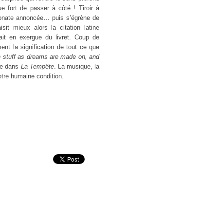
ue fort de passer à côté ! Tiroir à
e Sonate annoncée… puis s’égrène de
it mieux alors la citation latine
ait en exergue du livret. Coup de
ment la signification de tout ce que
 stuff as dreams are made on, and
re dans
La Tempête
. La musique, la
otre humaine condition.