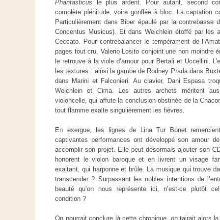
Phantasticus
le plus ardent. Pour autant, second con
complète plénitude, voire gonflée à bloc. La captation c
Particulièrement dans Biber épaulé par la contrebasse
Concentus Musicus). Et dans Weichlein étoffé par les a
Ceccato. Pour contrebalancer le tempérament de l’Amat
pages tout cru, Valerio Losito conjoint une non moindre é
le retrouve à la viole d’amour pour Bertali et Uccellini.
les textures : ainsi la gambe de Rodney Prada dans Buxte
dans Marini et Falconieri. Au clavier, Dani Espasa tro
Weichlein et Cima. Les autres archets méritent au
violoncelle, qui affute la conclusion obstinée de la Chaco
tout flamme exalte singulièrement les fièvres.
En exergue, les lignes de Lina Tur Bonet remercient
captivantes performances ont développé son amour de 
accomplir son projet. Elle peut désormais ajouter son CD
honorent le violon baroque et en livrent un visage f
exaltant, qui harponne et brûle. La musique qui trouve d
transcender ? Surpassant les nobles intentions de l’entre
beauté qu’on nous représente ici, n’est-ce plutôt c
condition ?
On pourrait conclure là cette chronique, on tairait alors l