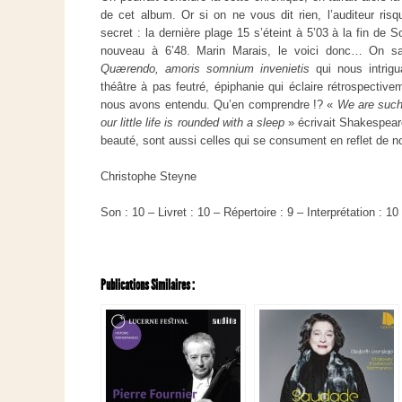
de cet album. Or si on ne vous dit rien, l’auditeur risq
secret : la dernière plage 15 s’éteint à 5’03 à la fin d
nouveau à 6’48. Marin Marais, le voici donc… On sais
Quærendo, amoris somnium invenietis
qui nous intrigu
théâtre à pas feutré, épiphanie qui éclaire rétrospective
nous avons entendu. Qu’en comprendre !? «
We are such
our little life is rounded with a sleep
» écrivait Shakespea
beauté, sont aussi celles qui se consument en reflet de n
Christophe Steyne
Son : 10 – Livret : 10 – Répertoire : 9 – Interprétation : 10
Publications Similaires :