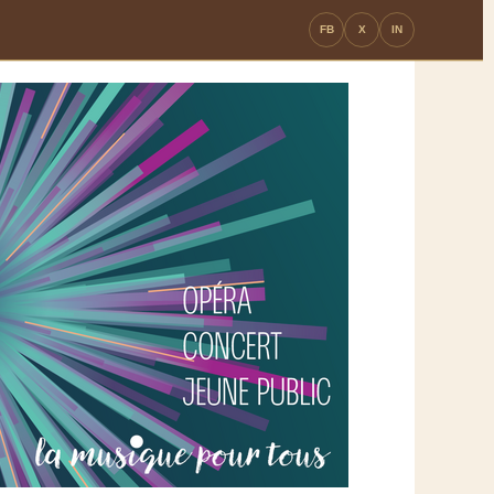
FB
X
IN