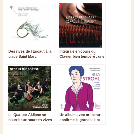
Des rives de l'Escaut à la
Intégrale en cours du
place Saint Marc
Clavier bien tempéré : une
approche savante, sévère
mais à hauteur d’homme
Le Quatuor Akilone se
Un album avec orchestre
nourrit aux sources vives
confirme le grand talent
de Dvořák
de Rita Strohl