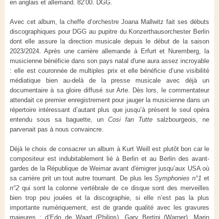
en anglais et allemand. 82’00. DGG.
Avec cet album, la cheffe d’orchestre Joana Mallwitz fait ses débuts
discographiques pour DGG au pupitre du Konzerthausorchester Berlin
dont elle assure la direction musicale depuis le début de la saison
2023/2024. Après une carrière allemande à Erfurt et Nuremberg, la
musicienne bénéficie dans son pays natal d'une aura assez incroyable
: elle est couronnée de multiples prix et elle bénéficie d’une visibilité
médiatique bien au-delà de la presse musicale avec déjà un
documentaire à sa gloire diffusé sur Arte. Dès lors, le commentateur
attendait ce premier enregistrement pour jauger la musicienne dans un
répertoire intéressant d’autant plus que jusqu’à présent le seul opéra
entendu sous sa baguette, un
Cosi fan Tutte
salzbourgeois, ne
parvenait pas à nous convaincre.
Déjà le choix de consacrer un album à Kurt Weill est plutôt bon car le
compositeur est indubitablement lié à Berlin et au Berlin des avant-
gardes de la République de Weimar avant d'émigrer jusqu’aux USA où
sa carrière prit un tout autre tournant. De plus les
Symphonies n°1
et
n°2
qui sont la colonne vertébrale de ce disque sont des merveilles
bien trop peu jouées et la discographie, si elle n’est pas la plus
importante numériquement, est de grande qualité avec les gravures
majeures : d’Edo de Waart (Philips), Gary Bertini (Warner), Marin