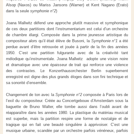
Alsop (Naxos) ou Mariss Jansons (Warner) et Kent Nagano (Erato)
dans la seule
symphonie n°2
)
Joana Mallwitz défend une approche plutôt massive et symphonique
de ces deux partitions dont l’instrumentarium est celui d’un orchestre
de chambre élargi. Composée dans la prime jeunesse artistique du
compositeur alors qu’il était élève de Busoni, la
Symphonie n°1
a été
perdue avant d’être retrouvée et jouée à partir de la fin des années
1950. C’est une partition fulgurante avec de la créativité tant
mélodique qu’instrumentale. Joana Mallwitz adopte une vision noire
et dramatique avec une épaisseur de trait qui renforce une violence
des contrastes. Le Konzerthausorchester Berlin superbement
enregistré est digne des plus grands éloges dans son fini technique et
sa sonorité d’ensemble.
Changement de ton avec la
Symphonie n°2
composée à Paris lors de
l’exil du compositeur. Créée au Concertgebouw d’Amsterdam sous la
baguette de Bruno Walter, elle tombe aussi dans l’oubli avant de
réapparaître dans les années 1980. La plastique du matériau musical
est superbe, mais la partition respire une forme de nostalgie et de
tragique qui en fait une beauté singulière à apprivoiser. C’est une
musique urbaine, scandée par un orchestre parfois vénéneux, parfois