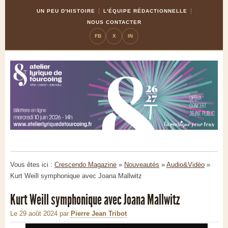
Skip
Aller
UN PEU D'HISTOIRE
L'ÉQUIPE RÉDACTIONNELLE
to
à
NOUS CONTACTER
Content
la
FB
X
IN
navigation
Vous êtes ici :
Crescendo Magazine
»
Nouveautés
»
Audio&Vidéo
»
Kurt Weill symphonique avec Joana Mallwitz
Kurt Weill symphonique avec Joana Mallwitz
Le 29 août 2024
par
Pierre Jean Tribot