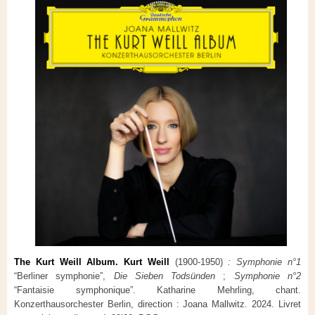
The Kurt Weill Album. Kurt Weill
(1900-1950)
: Symphonie n°1
“Berliner symphonie”,
Die Sieben Todsünden
;
Symphonie n°2
“Fantaisie symphonique”. Katharine Mehrling, chant.
Konzerthausorchester Berlin, direction : Joana Mallwitz. 2024. Livret