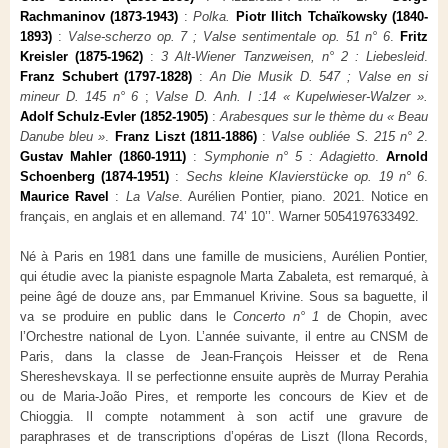
Rachmaninov (1873-1943)
:
Polka.
Piotr Ilitch Tchaïkowsky (1840-
1893)
:
Valse-scherzo op. 7 ;
Valse sentimentale op. 51 n° 6
.
Fritz
Kreisler (1875-1962)
:
3 Alt-Wiener Tanzweisen, n° 2 : Liebesleid
.
Franz Schubert (1797-1828)
:
An Die Musik D. 547 ; Valse en si
mineur D. 145 n° 6
;
Valse D. Anh. I :14 « Kupelwieser-Walzer ».
Adolf Schulz-Evler (1852-1905)
:
Arabesques sur le thème du « Beau
Danube bleu »
.
Franz Liszt (1811-1886)
:
Valse oubliée S. 215 n° 2
.
Gustav Mahler (1860-1911)
:
Symphonie n° 5 : Adagietto
.
Arnold
Schoenberg (1874-1951)
:
Sechs kleine Klavierstücke op. 19 n° 6
.
Maurice Ravel
:
La Valse
. Aurélien Pontier, piano. 2021. Notice en
français, en anglais et en allemand. 74’ 10’’. Warner 5054197633492.
Né à Paris en 1981 dans une famille de musiciens, Aurélien Pontier,
qui étudie avec la pianiste espagnole Marta Zabaleta, est remarqué, à
peine âgé de douze ans, par Emmanuel Krivine. Sous sa baguette, il
va se produire en public dans le
Concerto n° 1
de Chopin, avec
l’Orchestre national de Lyon. L’année suivante, il entre au CNSM de
Paris, dans la classe de Jean-François Heisser et de Rena
Shereshevskaya. Il se perfectionne ensuite auprès de Murray Perahia
ou de Maria-João Pires, et remporte les concours de Kiev et de
Chioggia. Il compte notamment à son actif une gravure de
paraphrases et de transcriptions d’opéras de Liszt (Ilona Records,