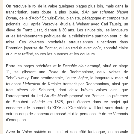
On retrouve le roi de la valse quelques plages plus loin, mais dans la
transcription, sans doute la plus jouée, d’
An der schönen blauen
Donau,
celle d’Adolf Schulz-Evler, pianiste, pédagogue et compositeur
polonais, qui, après Varsovie, étudia à Weimar avec Carl Tausig, un
élève de Franz Liszt, disparu à 30 ans. Les sinuosités, les langueurs
et les frémissements poétiques de la célébrissime partition sont ici de
mise. Ces diverses proximités straussiennes s’inscrivent dans
l’intention joyeuse de Pontier, qui en traduit avec goût, sonorité claire
et climat raffiné, toutes les nuances et les couleurs.
Entre les pages précitées et le
Danuble bleu
arrangé, situé en plage
11, se glissent une
Polka
de Rachmaninov, deux valses de
Tchaïkowsky, l’une sentimentale, l’autre légère, le langoureux mais si
touchant
Liebesleid
de Kreisler transcrit par Rachmaninov, ainsi que
trois pièces de Schubert, dont deux brèves valses ainsi que
l’arrangement du lied
An die Musik
proposé par Pontier. La présence
de Schubert, décédé en 1828, peut étonner dans ce projet qui
concerne « le tournant du XIXe au XXe siècle ». Il faut sans doute y
voir un coup de chapeau au passé et à la personnalité de ce Viennois
d’exception.
Avec la
Valse oubliée
de Liszt et son côté fantasque, on bascule