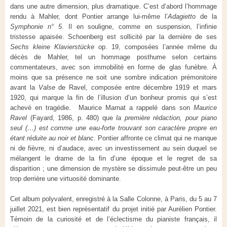
dans une autre dimension, plus dramatique. C’est d’abord l’hommage
rendu à Mahler, dont Pontier arrange lui-même l’
Adagietto
de la
Symphonie n° 5
. Il en souligne, comme en suspension, l’infinie
tristesse apaisée. Schoenberg est sollicité par la dernière de ses
Sechs kleine Klavierstücke
op. 19, composées l’année même du
décès de Mahler, tel un hommage posthume selon certains
commentateurs, avec son immobilité en forme de glas funèbre. À
moins que sa présence ne soit une sombre indication prémonitoire
avant la
Valse
de Ravel, composée entre décembre 1919 et mars
1920, qui marque la fin de l’illusion d’un bonheur promis qui s’est
achevé en tragédie. Maurice Marnat a rappelé dans son
Maurice
Ravel
(Fayard, 1986, p. 480) que
la première rédaction, pour piano
seul (…) est comme une eau-forte trouvant son caractère propre en
étant réduite au noir et blanc
. Pontier affronte ce climat qui ne manque
ni de fièvre, ni d’audace, avec un investissement au sein duquel se
mélangent le drame de la fin d’une époque et le regret de sa
disparition ; une dimension de mystère se dissimule peut-être un peu
trop derrière une virtuosité dominante.
Cet album polyvalent, enregistré à la Salle Colonne, à Paris, du 5 au 7
juillet 2021, est bien représentatif du projet initié par Aurélien Pontier.
Témoin de la curiosité et de l’éclectisme du pianiste français, il