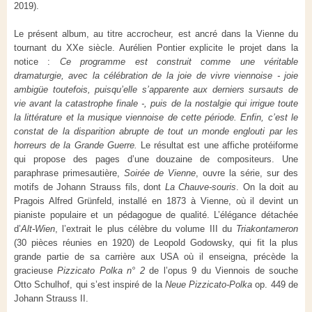
2019).
Le présent album, au titre accrocheur, est ancré dans la Vienne du
tournant du XXe siècle. Aurélien Pontier explicite le projet dans la
notice :
Ce programme est construit comme une véritable
dramaturgie, avec la célébration de la joie de vivre viennoise - joie
ambigüe toutefois, puisqu’elle s’apparente aux derniers sursauts de
vie avant la catastrophe finale -, puis de la nostalgie qui irrigue toute
la littérature et la musique viennoise de cette période. Enfin, c’est le
constat de la disparition abrupte de tout un monde englouti par les
horreurs de la Grande Guerre.
Le résultat est une affiche protéiforme
qui propose des pages d’une douzaine de compositeurs. Une
paraphrase primesautière,
Soirée de Vienne
, ouvre la série, sur des
motifs de Johann Strauss fils, dont
La Chauve-souris
. On la doit au
Pragois Alfred Grünfeld, installé en 1873 à Vienne, où il devint un
pianiste populaire et un pédagogue de qualité. L’élégance détachée
d’
Alt-Wien
, l’extrait le plus célèbre du volume III du
Triakontameron
(30 pièces réunies en 1920) de Leopold Godowsky, qui fit la plus
grande partie de sa carrière aux USA où il enseigna, précède la
gracieuse
Pizzicato Polka n° 2
de l’opus 9 du Viennois de souche
Otto Schulhof, qui s’est inspiré de la
Neue Pizzicato-Polka
op. 449 de
Johann Strauss II.