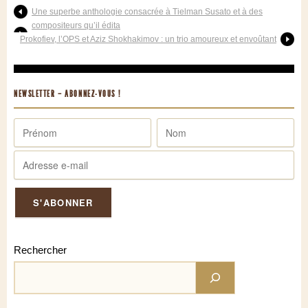
Une superbe anthologie consacrée à Tielman Susato et à des
compositeurs qu’il édita
Prokofiev, l’OPS et Aziz Shokhakimov : un trio amoureux et envoûtant
NEWSLETTER – ABONNEZ-VOUS !
Rechercher