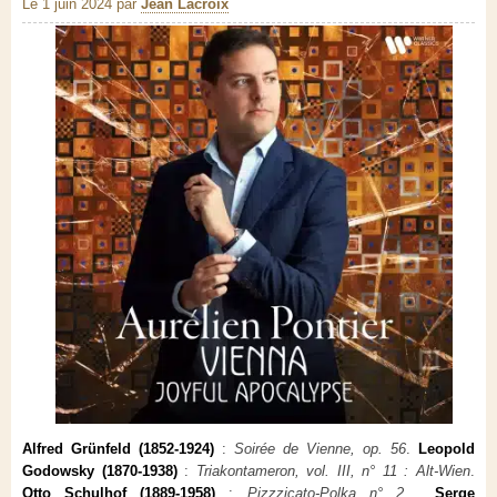
Le 1 juin 2024
par
Jean Lacroix
Alfred Grünfeld (1852-1924)
:
Soirée de Vienne, op. 56
.
Leopold
Godowsky (1870-1938)
:
Triakontameron, vol. III, n° 11 : Alt-Wien
.
Otto Schulhof (1889-1958)
:
Pizzzicato-Polka n° 2
.
Serge