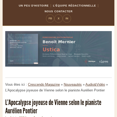
Skip
Aller
UN PEU D'HISTOIRE
L'ÉQUIPE RÉDACTIONNELLE
to
à
NOUS CONTACTER
Content
la
FB
X
IN
navigation
Vous êtes ici :
Crescendo Magazine
»
Nouveautés
»
Audio&Vidéo
»
L’Apocalypse joyeuse de Vienne selon le pianiste Aurélien Pontier
L’Apocalypse joyeuse de Vienne selon le pianiste
Aurélien Pontier