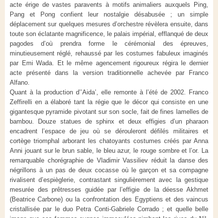
acte érige de vastes paravents à motifs animaliers auxquels Ping,
Pang et Pong confient leur nostalgie désabusée ; un simple
déplacement sur quelques mesures d’orchestre révèlera ensuite, dans
toute son éclatante magnificence, le palais impérial, efflanqué de deux
pagodes d’où prendra forme le cérémonial des épreuves,
minutieusement réglé, rehaussé par les costumes fabuleux imaginés
par Emi Wada. Et le même agencement rigoureux régira le dernier
acte présenté dans la version traditionnelle achevée par Franco
Alfano.
Quant à la production d’’Aida’, elle remonte à l’été de 2002. Franco
Zeffirelli en a élaboré tant la régie que le décor qui consiste en une
gigantesque pyramide pivotant sur son socle, fait de fines lamelles de
bambou. Douze statues de sphinx et deux effigies d’un pharaon
encadrent l’espace de jeu où se dérouleront défilés militaires et
cortège triomphal arborant les chatoyants costumes créés par Anna
Anni jouant sur le brun sable, le bleu azur, le rouge sombre et l’or. La
remarquable chorégraphie de Vladimir Vassiliev réduit la danse des
négrillons à un pas de deux cocasse où le garçon et sa compagne
rivalisent d’espièglerie, contrastant singulièrement avec la gestique
mesurée des prêtresses guidée par l’effigie de la déesse Akhmet
(Beatrice Carbone) ou la confrontation des Egyptiens et des vaincus
cristallisée par le duo Petra Conti-Gabriele Corrado ; et quelle belle