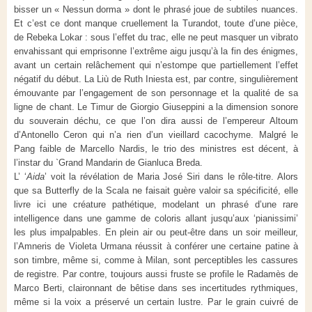
bisser un « Nessun dorma » dont le phrasé joue de subtiles nuances.
Et c’est ce dont manque cruellement la Turandot, toute d’une pièce,
de Rebeka Lokar : sous l’effet du trac, elle ne peut masquer un vibrato
envahissant qui emprisonne l’extrême aigu jusqu’à la fin des énigmes,
avant un certain relâchement qui n’estompe que partiellement l’effet
négatif du début. La Liù de Ruth Iniesta est, par contre, singulièrement
émouvante par l’engagement de son personnage et la qualité de sa
ligne de chant. Le Timur de Giorgio Giuseppini a la dimension sonore
du souverain déchu, ce que l’on dira aussi de l’empereur Altoum
d’Antonello Ceron qui n’a rien d’un vieillard cacochyme. Malgré le
Pang faible de Marcello Nardis, le trio des ministres est décent, à
l’instar du `Grand Mandarin de Gianluca Breda.
L’ ‘
Aida
’ voit la révélation de Maria José Siri dans le rôle-titre. Alors
que sa Butterfly de la Scala ne faisait guère valoir sa spécificité, elle
livre ici une créature pathétique, modelant un phrasé d’une rare
intelligence dans une gamme de coloris allant jusqu’aux ‘pianissimi’
les plus impalpables. En plein air ou peut-être dans un soir meilleur,
l’Amneris de Violeta Urmana réussit à conférer une certaine patine à
son timbre, même si, comme à Milan, sont perceptibles les cassures
de registre. Par contre, toujours aussi fruste se profile le Radamès de
Marco Berti, claironnant de bêtise dans ses incertitudes rythmiques,
même si la voix a préservé un certain lustre. Par le grain cuivré de