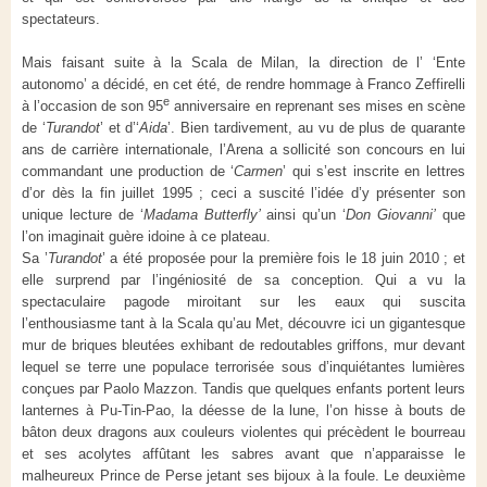
spectateurs.
Mais faisant suite à la Scala de Milan, la direction de l’ ‘Ente
autonomo’ a décidé, en cet été, de rendre hommage à Franco Zeffirelli
e
à l’occasion de son 95
anniversaire en reprenant ses mises en scène
de ‘
Turandot
’ et d’‘
Aida
’. Bien tardivement, au vu de plus de quarante
ans de carrière internationale, l’Arena a sollicité son concours en lui
commandant une production de ‘
Carmen
’ qui s’est inscrite en lettres
d’or dès la fin juillet 1995 ; ceci a suscité l’idée d’y présenter son
unique lecture de ‘
Madama Butterfly’
ainsi qu’un ‘
Don Giovanni’
que
l’on imaginait guère idoine à ce plateau.
Sa ’
Turandot
’ a été proposée pour la première fois le 18 juin 2010 ; et
elle surprend par l’ingéniosité de sa conception. Qui a vu la
spectaculaire pagode miroitant sur les eaux qui suscita
l’enthousiasme tant à la Scala qu’au Met, découvre ici un gigantesque
mur de briques bleutées exhibant de redoutables griffons, mur devant
lequel se terre une populace terrorisée sous d’inquiétantes lumières
conçues par Paolo Mazzon. Tandis que quelques enfants portent leurs
lanternes à Pu-Tin-Pao, la déesse de la lune, l’on hisse à bouts de
bâton deux dragons aux couleurs violentes qui précèdent le bourreau
et ses acolytes affûtant les sabres avant que n’apparaisse le
malheureux Prince de Perse jetant ses bijoux à la foule. Le deuxième