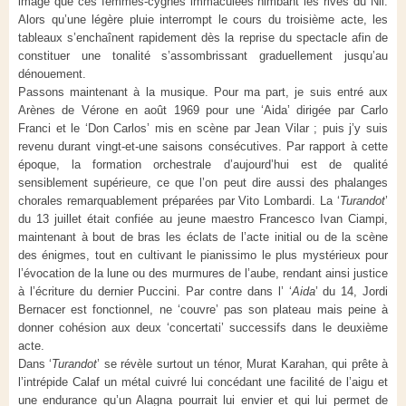
image que ces femmes-cygnes immaculées nimbant les rives du Nil.
Alors qu’une légère pluie interrompt le cours du troisième acte, les
tableaux s’enchaînent rapidement dès la reprise du spectacle afin de
constituer une tonalité s’assombrissant graduellement jusqu’au
dénouement.
Passons maintenant à la musique. Pour ma part, je suis entré aux
Arènes de Vérone en août 1969 pour une ‘Aida’ dirigée par Carlo
Franci et le ‘Don Carlos’ mis en scène par Jean Vilar ; puis j’y suis
revenu durant vingt-et-une saisons consécutives. Par rapport à cette
époque, la formation orchestrale d’aujourd’hui est de qualité
sensiblement supérieure, ce que l’on peut dire aussi des phalanges
chorales remarquablement préparées par Vito Lombardi. La ‘
Turandot
’
du 13 juillet était confiée au jeune maestro Francesco Ivan Ciampi,
maintenant à bout de bras les éclats de l’acte initial ou de la scène
des énigmes, tout en cultivant le pianissimo le plus mystérieux pour
l’évocation de la lune ou des murmures de l’aube, rendant ainsi justice
à l’écriture du dernier Puccini. Par contre dans l’ ‘
Aida
’ du 14, Jordi
Bernacer est fonctionnel, ne ‘couvre’ pas son plateau mais peine à
donner cohésion aux deux ‘concertati’ successifs dans le deuxième
acte.
Dans ‘
Turandot
’ se révèle surtout un ténor, Murat Karahan, qui prête à
l’intrépide Calaf un métal cuivré lui concédant une facilité de l’aigu et
une endurance qu’un Alagna pourrait lui envier et qui lui permet de