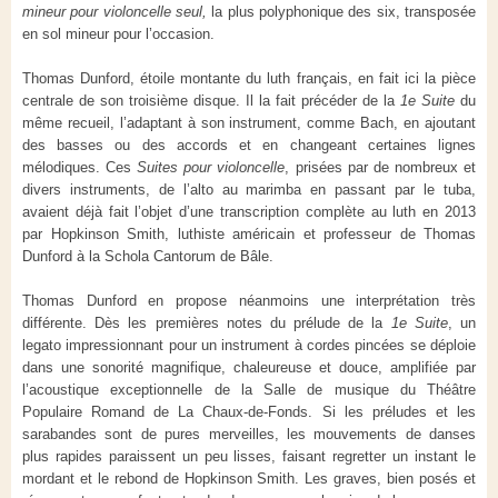
mineur pour violoncelle seul,
la plus polyphonique des six, transposée
en sol mineur pour l’occasion.
Thomas Dunford, étoile montante du luth français, en fait ici la pièce
centrale de son troisième disque. Il la fait précéder de la
1e Suite
du
même recueil, l’adaptant à son instrument, comme Bach, en ajoutant
des basses ou des accords et en changeant certaines lignes
mélodiques. Ces
Suites pour violoncelle
, prisées par de nombreux et
divers instruments, de l’alto au marimba en passant par le tuba,
avaient déjà fait l’objet d’une transcription complète au luth en 2013
par Hopkinson Smith, luthiste américain et professeur de Thomas
Dunford à la Schola Cantorum de Bâle.
Thomas Dunford en propose néanmoins une interprétation très
différente. Dès les premières notes du prélude de la
1e Suite
, un
legato impressionnant pour un instrument à cordes pincées se déploie
dans une sonorité magnifique, chaleureuse et douce, amplifiée par
l’acoustique exceptionnelle de la Salle de musique du Théâtre
Populaire Romand de La Chaux-de-Fonds. Si les préludes et les
sarabandes sont de pures merveilles, les mouvements de danses
plus rapides paraissent un peu lisses, faisant regretter un instant le
mordant et le rebond de Hopkinson Smith. Les graves, bien posés et