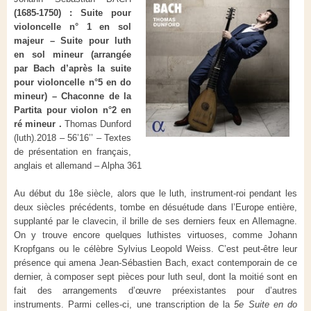
(1685-1750) :
Suite pour
violoncelle n° 1 en sol
majeur – Suite pour luth
en sol mineur (arrangée
par Bach d’après la suite
pour violoncelle n°5 en do
mineur) – Chaconne de la
Partita pour violon n°2 en
ré mineur .
Thomas Dunford
(luth).
2018 – 56’16’’ – Textes
de présentation en français,
anglais et allemand – Alpha 361
Au début du 18
e
siècle, alors que le luth, instrument-roi pendant les
deux siècles précédents, tombe en désuétude dans l’Europe entière,
supplanté par le clavecin, il brille de ses derniers feux en Allemagne.
On y trouve encore quelques luthistes virtuoses, comme Johann
Kropfgans ou le célèbre Sylvius Leopold Weiss. C’est peut-être leur
présence qui amena Jean-Sébastien Bach, exact contemporain de ce
dernier, à composer sept pièces pour luth seul, dont la moitié sont en
fait des arrangements d’œuvre préexistantes pour d’autres
instruments. Parmi celles-ci, une transcription de la
5e Suite en do