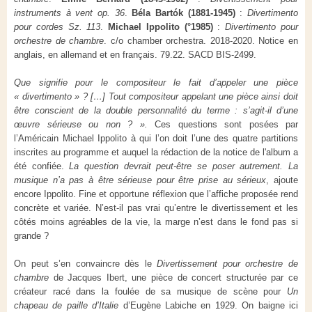
instruments à vent op. 36
.
Béla Bartók (1881-1945)
:
Divertimento
pour cordes Sz. 113
.
Michael Ippolito (°1985)
:
Divertimento pour
orchestre de chambre
. c/o chamber orchestra. 2018-2020. Notice en
anglais, en allemand et en français. 79.22. SACD BIS-2499.
Que signifie pour le compositeur le fait d’appeler une pièce
« divertimento » ? […] Tout compositeur appelant une pièce ainsi doit
être conscient de la double personnalité du terme : s’agit-il d’une
œuvre sérieuse ou non ? ».
Ces questions sont posées par
l’Américain Michael Ippolito à qui l’on doit l’une des quatre partitions
inscrites au programme et auquel la rédaction de la notice de l'album a
été confiée.
La question devrait peut-être se poser autrement. La
musique n’a pas à être sérieuse pour être prise au sérieux
, ajoute
encore Ippolito. Fine et opportune réflexion que l’affiche proposée rend
concrète et variée. N’est-il pas vrai qu’entre le divertissement et les
côtés moins agréables de la vie, la marge n’est dans le fond pas si
grande ?
On peut s’en convaincre dès le
Divertissement pour orchestre de
chambre
de Jacques Ibert, une pièce de concert structurée par ce
créateur racé dans la foulée de sa musique de scène pour
Un
chapeau de paille d’Italie
d’Eugène Labiche en 1929. On baigne ici