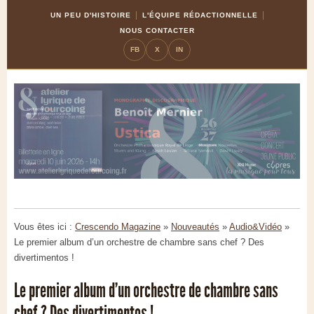
Skip
Aller
UN PEU D'HISTOIRE
L'ÉQUIPE RÉDACTIONNELLE
to
à
NOUS CONTACTER
Content
la
FB
X
IN
navigation
Vous êtes ici :
Crescendo Magazine
»
Nouveautés
»
Audio&Vidéo
»
Le premier album d’un orchestre de chambre sans chef ? Des
divertimentos !
Le premier album d’un orchestre de chambre sans
chef ? Des divertimentos !