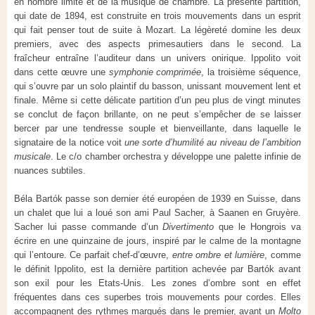
en nombre limité et de la musique de chambre. La présente partition,
qui date de 1894, est construite en trois mouvements dans un esprit
qui fait penser tout de suite à Mozart. La légèreté domine les deux
premiers, avec des aspects primesautiers dans le second. La
fraîcheur entraîne l’auditeur dans un univers onirique. Ippolito voit
dans cette œuvre une
symphonie comprimée
, la troisième séquence,
qui s’ouvre par un solo plaintif du basson, unissant mouvement lent et
finale. Même si cette délicate partition d’un peu plus de vingt minutes
se conclut de façon brillante, on ne peut s’empêcher de se laisser
bercer par une tendresse souple et bienveillante, dans laquelle le
signataire de la notice voit
une sorte d’humilité au niveau de l’ambition
musicale
. Le c/o chamber orchestra y développe une palette infinie de
nuances subtiles.
Béla Bartók passe son dernier été européen de 1939 en Suisse, dans
un chalet que lui a loué son ami Paul Sacher, à Saanen en Gruyère.
Sacher lui passe commande d’un
Divertimento
que le Hongrois va
écrire en une quinzaine de jours, inspiré par le calme de la montagne
qui l’entoure. Ce parfait chef-d’œuvre,
entre ombre et lumière
, comme
le définit Ippolito, est la dernière partition achevée par Bartók avant
son exil pour les Etats-Unis. Les zones d’ombre sont en effet
fréquentes dans ces superbes trois mouvements pour cordes. Elles
accompagnent des rythmes marqués dans le premier, avant un
Molto