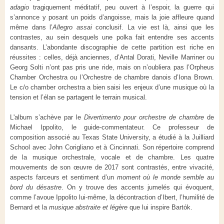
adagio
tragiquement méditatif, peu ouvert à l’espoir, la guerre qui
s’annonce y posant un poids d’angoisse, mais la joie affleure quand
même dans l’
Allegro assai
conclusif. La vie est là, ainsi que les
contrastes, au sein desquels une polka fait entendre ses accents
dansants. L’abondante discographie de cette partition est riche en
réussites : celles, déjà anciennes, d’Antal Dorati, Neville Marriner ou
Georg Solti n’ont pas pris une ride, mais on n’oubliera pas l’Orpheus
Chamber Orchestra ou l’Orchestre de chambre danois d’Iona Brown.
Le c/o chamber orchestra a bien saisi les enjeux d’une musique où la
tension et l’élan se partagent le terrain musical.
L'album s’achève par le
Divertimento pour orchestre de chambre
de
Michael Ippolito, le guide-commentateur. Ce professeur de
composition associé au Texas State University, a étudié à la Juilliard
School avec John Corigliano et à Cincinnati. Son répertoire comprend
de la musique orchestrale, vocale et de chambre. Les quatre
mouvements de son œuvre de 2017 sont contrastés, entre vivacité,
aspects farceurs et sentiment d’un
moment où le monde semble au
bord du désastre
. On y trouve des accents jumelés qui évoquent,
comme l’avoue Ippolito lui-même, la décontraction d’Ibert, l’humilité de
Bernard et la
musique abstraite et légère
que lui inspire Bartók.