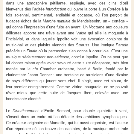
dans une atmosphère pétillante, espiègle, avec des clins d’œil
bienvenus dès l’agitée
Introduction
qui ouvre la porte à un
Cortège
à la
fois solennel, sentimental, endiablé et cocasse, où l’on perçoit de
fugaces échos de la
Marche nuptiale
de Mendelssohn, un « cortège »
qui donne l’impression d’une fuite en avant. Un
Nocturne
aux couleurs
délicates apporte une trêve avant une
Valse
qui allie la moquerie à
l’incisivité, et dans laquelle Ippolito voit une évocation conjointe du
music-hall et des plaisirs viennois des Strauss. Une ironique
Parade
précède un
Finale
où la percussion s’en donne à cœur joie. C’est une
musique sérieusement non-sérieuse
, conclut Ippolito. On ne peut que
lui donner raison après avoir savouré cette suite décapante, très bien
menée par le c/o Chamber orchestra, basé à Berlin, fondé par le
clarinettiste Jason Denner : une trentaine de musiciens d’une dizaine
de pays différents qui jouent sans chef. Il s’agit, avec cet album, de
leur premier enregistrement. Comme vitrine inaugurale, on ne pouvait
rêver mieux que cette suite de Jacques Ibert, enlevée avec une
bondissante alacrité.
Le
Divertissement
d’Emile Bernard, pour double quintette à vent,
s’inscrit dans un cadre où l’on détecte des ambitions symphoniques.
Ce créateur originaire de Marseille, qui fut aussi organiste, est l’auteur
d’un répertoire où l’on trouve des cantates, de la musique orchestrale