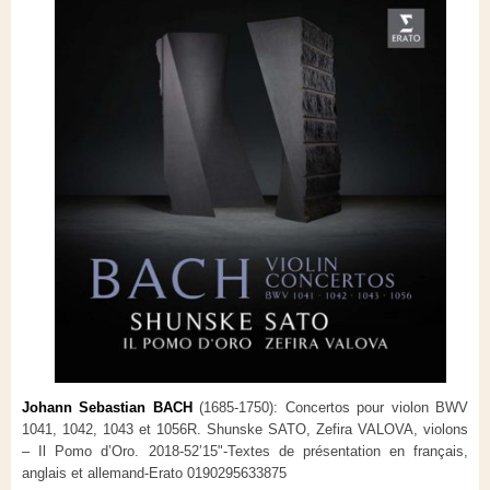
Johann Sebastian BACH
(1685-1750): Concertos pour violon BWV
1041, 1042, 1043 et 1056R.
Shunske SATO, Zefira VALOVA, violons
– Il Pomo d’Oro.
2018-52’15"-Textes de présentation en français,
anglais et allemand-Erato 0190295633875