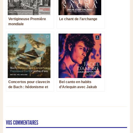
Vertigineuse Première
Le chant de l’archange
mondiale
Concertos pour clavecin
Bel canto en habits
de Bach : hédonisme et
d’Arlequin avec Jakub
calligraphie, un nouveau
Józef Orliński
paradigme ?
VOS COMMENTAIRES