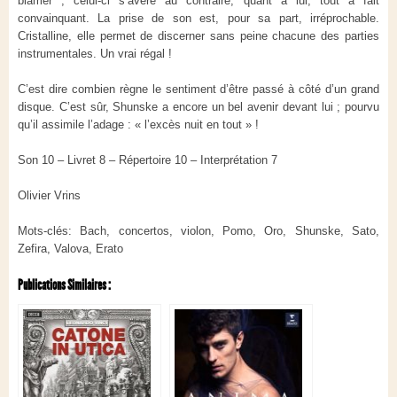
blâmer ; celui-ci s’avère au contraire, quant à lui, tout à fait
convainquant. La prise de son est, pour sa part, irréprochable.
Cristalline, elle permet de discerner sans peine chacune des parties
instrumentales. Un vrai régal !
C’est dire combien règne le sentiment d’être passé à côté d’un grand
disque. C’est sûr, Shunske a encore un bel avenir devant lui ; pourvu
qu’il assimile l’adage : « l’excès nuit en tout » !
Son 10 – Livret 8 – Répertoire 10 – Interprétation 7
Olivier Vrins
Mots-clés: Bach, concertos, violon, Pomo, Oro, Shunske, Sato,
Zefira, Valova, Erato
Publications Similaires :