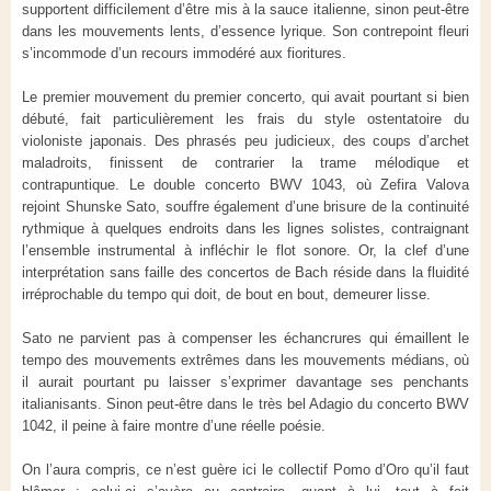
supportent difficilement d’être mis à la sauce italienne, sinon peut-être
dans les mouvements lents, d’essence lyrique. Son contrepoint fleuri
s’incommode d’un recours immodéré aux fioritures.
Le premier mouvement du premier concerto, qui avait pourtant si bien
débuté, fait particulièrement les frais du style ostentatoire du
violoniste japonais. Des phrasés peu judicieux, des coups d’archet
maladroits, finissent de contrarier la trame mélodique et
contrapuntique. Le double concerto BWV 1043, où Zefira Valova
rejoint Shunske Sato, souffre également d’une brisure de la continuité
rythmique à quelques endroits dans les lignes solistes, contraignant
l’ensemble instrumental à infléchir le flot sonore. Or, la clef d’une
interprétation sans faille des concertos de Bach réside dans la fluidité
irréprochable du tempo qui doit, de bout en bout, demeurer lisse.
Sato ne parvient pas à compenser les échancrures qui émaillent le
tempo des mouvements extrêmes dans les mouvements médians, où
il aurait pourtant pu laisser s’exprimer davantage ses penchants
italianisants. Sinon peut-être dans le très bel Adagio du concerto BWV
1042, il peine à faire montre d’une réelle poésie.
On l’aura compris, ce n’est guère ici le collectif Pomo d’Oro qu’il faut