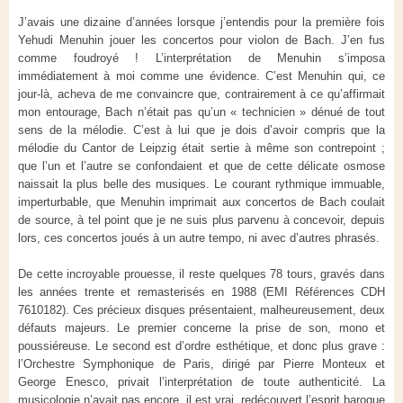
J’avais une dizaine d’années lorsque j’entendis pour la première fois
Yehudi Menuhin jouer les concertos pour violon de Bach. J’en fus
comme foudroyé ! L’interprétation de Menuhin s’imposa
immédiatement à moi comme une évidence. C’est Menuhin qui, ce
jour-là, acheva de me convaincre que, contrairement à ce qu’affirmait
mon entourage, Bach n’était pas qu’un « technicien » dénué de tout
sens de la mélodie. C’est à lui que je dois d’avoir compris que la
mélodie du Cantor de Leipzig était sertie à même son contrepoint ;
que l’un et l’autre se confondaient et que de cette délicate osmose
naissait la plus belle des musiques. Le courant rythmique immuable,
imperturbable, que Menuhin imprimait aux concertos de Bach coulait
de source, à tel point que je ne suis plus parvenu à concevoir, depuis
lors, ces concertos joués à un autre tempo, ni avec d’autres phrasés.
De cette incroyable prouesse, il reste quelques 78 tours, gravés dans
les années trente et remasterisés en 1988 (EMI Références CDH
7610182). Ces précieux disques présentaient, malheureusement, deux
défauts majeurs. Le premier concerne la prise de son, mono et
poussiéreuse. Le second est d’ordre esthétique, et donc plus grave :
l’Orchestre Symphonique de Paris, dirigé par Pierre Monteux et
George Enesco, privait l’interprétation de toute authenticité. La
musicologie n’avait pas encore, il est vrai, redécouvert l’esprit baroque