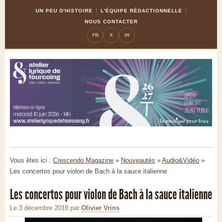
Skip
Aller
UN PEU D'HISTOIRE
L'ÉQUIPE RÉDACTIONNELLE
to
à
NOUS CONTACTER
Content
la
FB
X
IN
navigation
Vous êtes ici :
Crescendo Magazine
»
Nouveautés
»
Audio&Vidéo
»
Les concertos pour violon de Bach à la sauce italienne
Les concertos pour violon de Bach à la sauce italienne
Le 3 décembre 2018
par
Olivier Vrins