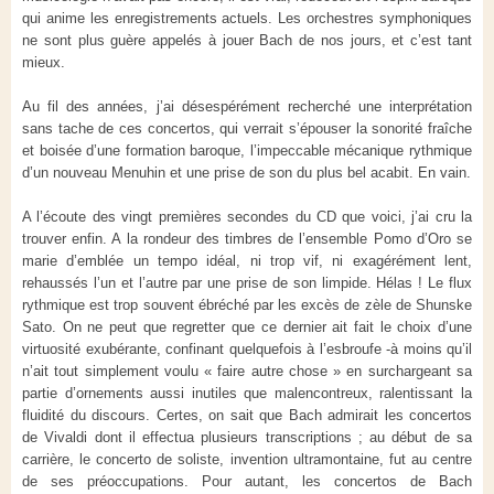
qui anime les enregistrements actuels. Les orchestres symphoniques
ne sont plus guère appelés à jouer Bach de nos jours, et c’est tant
mieux.
Au fil des années, j’ai désespérément recherché une interprétation
sans tache de ces concertos, qui verrait s’épouser la sonorité fraîche
et boisée d’une formation baroque, l’impeccable mécanique rythmique
d’un nouveau Menuhin et une prise de son du plus bel acabit. En vain.
A l’écoute des vingt premières secondes du CD que voici, j’ai cru la
trouver enfin. A la rondeur des timbres de l’ensemble Pomo d’Oro se
marie d’emblée un tempo idéal, ni trop vif, ni exagérément lent,
rehaussés l’un et l’autre par une prise de son limpide. Hélas ! Le flux
rythmique est trop souvent ébréché par les excès de zèle de Shunske
Sato. On ne peut que regretter que ce dernier ait fait le choix d’une
virtuosité exubérante, confinant quelquefois à l’esbroufe -à moins qu’il
n’ait tout simplement voulu « faire autre chose » en surchargeant sa
partie d’ornements aussi inutiles que malencontreux, ralentissant la
fluidité du discours. Certes, on sait que Bach admirait les concertos
de Vivaldi dont il effectua plusieurs transcriptions ; au début de sa
carrière, le concerto de soliste, invention ultramontaine, fut au centre
de ses préoccupations. Pour autant, les concertos de Bach