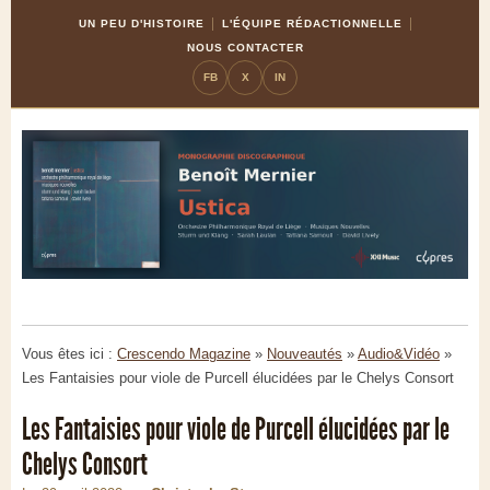
Skip
Aller
UN PEU D'HISTOIRE
L'ÉQUIPE RÉDACTIONNELLE
to
à
NOUS CONTACTER
Content
la
FB
X
IN
navigation
Vous êtes ici :
Crescendo Magazine
»
Nouveautés
»
Audio&Vidéo
»
Les Fantaisies pour viole de Purcell élucidées par le Chelys Consort
Les Fantaisies pour viole de Purcell élucidées par le
Chelys Consort