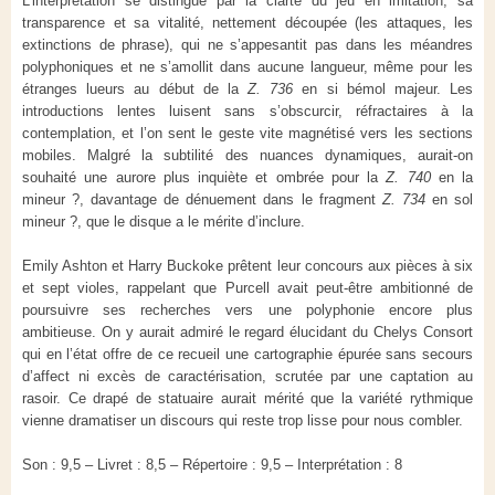
L’interprétation se distingue par la clarté du jeu en imitation, sa
transparence et sa vitalité, nettement découpée (les attaques, les
extinctions de phrase), qui ne s’appesantit pas dans les méandres
polyphoniques et ne s’amollit dans aucune langueur, même pour les
étranges lueurs au début de la
Z. 736
en si bémol majeur. Les
introductions lentes luisent sans s’obscurcir, réfractaires à la
contemplation, et l’on sent le geste vite magnétisé vers les sections
mobiles. Malgré la subtilité des nuances dynamiques, aurait-on
souhaité une aurore plus inquiète et ombrée pour la
Z. 740
en la
mineur ?, davantage de dénuement dans le fragment
Z. 734
en sol
mineur ?, que le disque a le mérite d’inclure.
Emily Ashton et Harry Buckoke prêtent leur concours aux pièces à six
et sept violes, rappelant que Purcell avait peut-être ambitionné de
poursuivre ses recherches vers une polyphonie encore plus
ambitieuse. On y aurait admiré le regard élucidant du Chelys Consort
qui en l’état offre de ce recueil une cartographie épurée sans secours
d’affect ni excès de caractérisation, scrutée par une captation au
rasoir. Ce drapé de statuaire aurait mérité que la variété rythmique
vienne dramatiser un discours qui reste trop lisse pour nous combler.
Son : 9,5 – Livret : 8,5 – Répertoire : 9,5 – Interprétation : 8