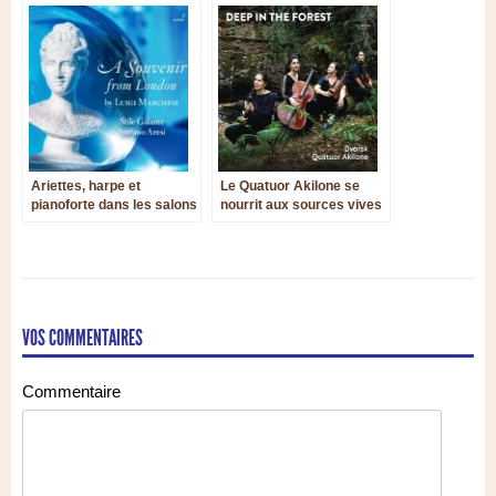
mais à hauteur d’homme
Ariettes, harpe et
Le Quatuor Akilone se
pianoforte dans les salons
nourrit aux sources vives
londoniens à l’heure
de Dvořák
classique
VOS COMMENTAIRES
Commentaire