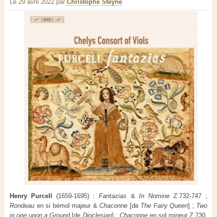
Le 29 avril 2022
par
Christophe Steyne
Henry Purcell
(1659-1695) :
Fantazias
&
In Nomine
Z.732-747
;
Rondeau
en si bémol majeur &
Chaconne
[de
The Fairy Queen
] ;
Two
in one upon a Ground
[de
Dioclesian
] ;
Chaconne
en sol mineur Z.730.