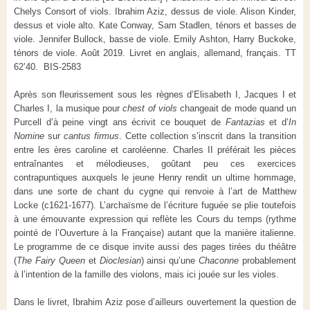
Chelys Consort of viols. Ibrahim Aziz, dessus de viole. Alison Kinder,
dessus et viole alto. Kate Conway, Sam Stadlen, ténors et basses de
viole. Jennifer Bullock, basse de viole. Emily Ashton, Harry Buckoke,
ténors de viole. Août 2019. Livret en anglais, allemand, français. TT
62’40. BIS-2583
Après son fleurissement sous les règnes d’Elisabeth I, Jacques I et
Charles I, la musique pour
chest of viols
changeait de mode quand un
Purcell d’à peine vingt ans écrivit ce bouquet de
Fantazias
et d’
In
Nomine
sur
cantus firmus
. Cette collection s’inscrit dans la transition
entre les ères caroline et caroléenne. Charles II préférait les pièces
entraînantes et mélodieuses, goûtant peu ces exercices
contrapuntiques auxquels le jeune Henry rendit un ultime hommage,
dans une sorte de chant du cygne qui renvoie à l’art de Matthew
Locke (c1621-1677). L’archaïsme de l’écriture fuguée se plie toutefois
à une émouvante expression qui reflète les Cours du temps (rythme
pointé de l’Ouverture à la Française) autant que la manière italienne.
Le programme de ce disque invite aussi des pages tirées du théâtre
(
The Fairy Queen
et
Dioclesian
) ainsi qu’une
Chaconne
probablement
à l’intention de la famille des violons, mais ici jouée sur les violes.
Dans le livret, Ibrahim Aziz pose d’ailleurs ouvertement la question de