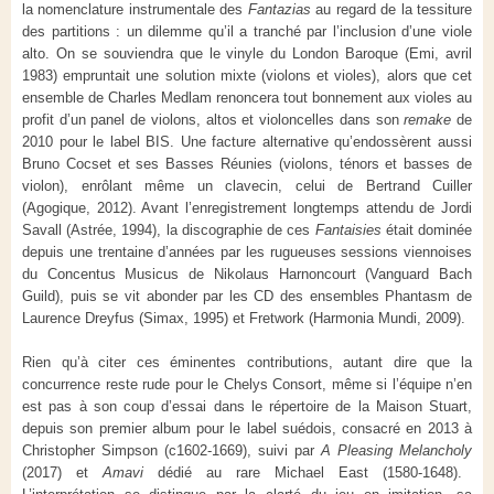
la nomenclature instrumentale des
Fantazias
au regard de la tessiture
des partitions : un dilemme qu’il a tranché par l’inclusion d’une viole
alto. On se souviendra que le vinyle du London Baroque (Emi, avril
1983) empruntait une solution mixte (violons et violes), alors que cet
ensemble de Charles Medlam renoncera tout bonnement aux violes au
profit d’un panel de violons, altos et violoncelles dans son
remake
de
2010 pour le label BIS. Une facture alternative qu’endossèrent aussi
Bruno Cocset et ses Basses Réunies (violons, ténors et basses de
violon), enrôlant même un clavecin, celui de Bertrand Cuiller
(Agogique, 2012). Avant l’enregistrement longtemps attendu de Jordi
Savall (Astrée, 1994), la discographie de ces
Fantaisies
était dominée
depuis une trentaine d’années par les rugueuses sessions viennoises
du Concentus Musicus de Nikolaus Harnoncourt (Vanguard Bach
Guild), puis se vit abonder par les CD des ensembles Phantasm de
Laurence Dreyfus (Simax, 1995) et Fretwork (Harmonia Mundi, 2009).
Rien qu’à citer ces éminentes contributions, autant dire que la
concurrence reste rude pour le Chelys Consort, même si l’équipe n’en
est pas à son coup d’essai dans le répertoire de la Maison Stuart,
depuis son premier album pour le label suédois, consacré en 2013 à
Christopher Simpson (c1602-1669), suivi par
A Pleasing Melancholy
(2017) et
Amavi
dédié au rare Michael East (1580-1648).