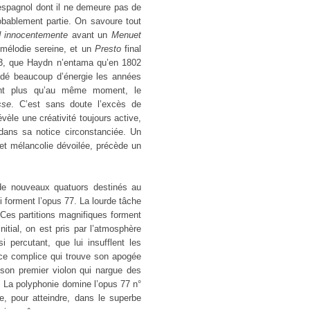
spagnol dont il ne demeure pas de
robablement partie. On savoure tout
 innocentemente
avant un
Menuet
mélodie sereine, et un
Presto
final
s 103, que Haydn n’entama qu’en 1802
dé beaucoup d’énergie les années
ant plus qu’au même moment, le
sse
. C’est sans doute l’excès de
vèle une créativité toujours active,
ans sa notice circonstanciée. Un
 et mélancolie dévoilée, précède un
e nouveaux quatuors destinés au
 forment l’opus 77. La lourde tâche
. Ces partitions magnifiques forment
tial, on est pris par l’atmosphère
 percutant, que lui insufflent les
ce complice qui trouve son apogée
on premier violon qui nargue des
. La polyphonie domine l’opus 77 n°
, pour atteindre, dans le superbe