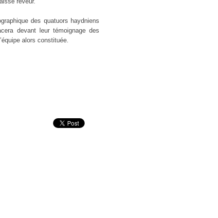
aisse rêveur.
cographique des quatuors haydniens
lacera devant leur témoignage des
équipe alors constituée.