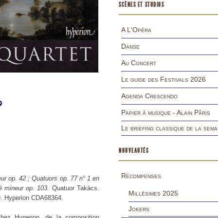
SCÈNES ET STUDIOS
A L'Opéra
Danse
Au Concert
Le guide des Festivals 2026
Agenda Crescendo
Papier à musique - Alain Pâris
Le briefing classique de la sema
NOUVEAUTÉS
Récompenses
ur op. 42 ; Quatuors op. 77 n° 1 en
ré mineur op. 103.
Quatuor Takács.
Millésimes 2025
39. Hyperion CDA68364.
Jokers
hez Hyperion, de la composition