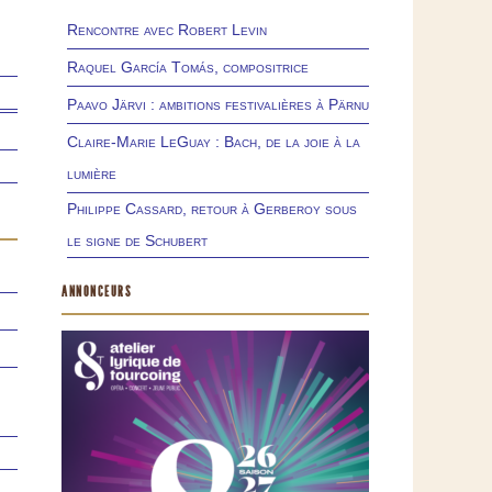
Rencontre avec Robert Levin
Raquel García Tomás, compositrice
Paavo Järvi : ambitions festivalières à Pärnu
Claire-Marie LeGuay : Bach, de la joie à la
lumière
Philippe Cassard, retour à Gerberoy sous
le signe de Schubert
ANNONCEURS