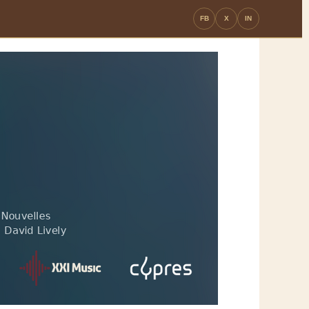
FB
X
IN