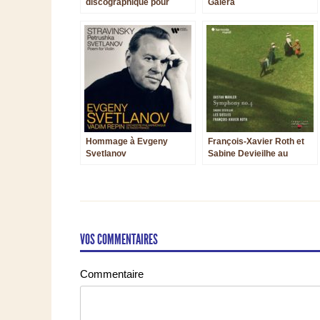
discographique pour
Galera
Stephen Cleobury
Hommage à Evgeny
François-Xavier Roth et
Svetlanov
Sabine Devieilhe au
sommet de leur art nous
offrent une 4ème
Symphonie de Mahler
d’anthologie
VOS COMMENTAIRES
Commentaire