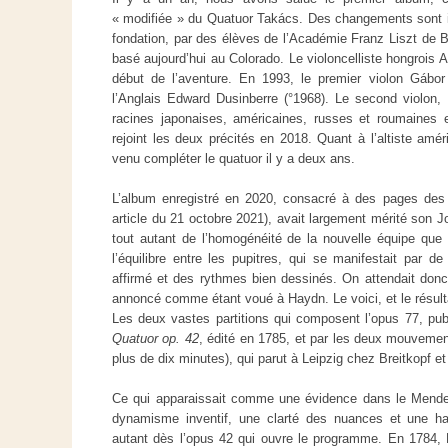
« modifiée » du Quatuor Takács. Des changements sont i
fondation, par des élèves de l’Académie Franz Liszt de
basé aujourd’hui au Colorado. Le violoncelliste hongrois A
début de l’aventure. En 1993, le premier violon Gábo
l’Anglais Edward Dusinberre (°1968). Le second violon,
racines japonaises, américaines, russes et roumaines e
rejoint les deux précités en 2018. Quant à l’altiste améri
venu compléter le quatuor il y a deux ans.
L’album enregistré en 2020, consacré à des pages des
article du 21 octobre 2021), avait largement mérité son J
tout autant de l’homogénéité de la nouvelle équipe que
l’équilibre entre les pupitres, qui se manifestait par d
affirmé et des rythmes bien dessinés. On attendait don
annoncé comme étant voué à Haydn. Le voici, et le résult
Les deux vastes partitions qui composent l’opus 77, pub
Quatuor op. 42
, édité en 1785, et par les deux mouvemen
plus de dix minutes), qui parut à Leipzig chez Breitkopf et
Ce qui apparaissait comme une évidence dans le Mendels
dynamisme inventif, une clarté des nuances et une ha
autant dès l’opus 42 qui ouvre le programme. En 1784, 