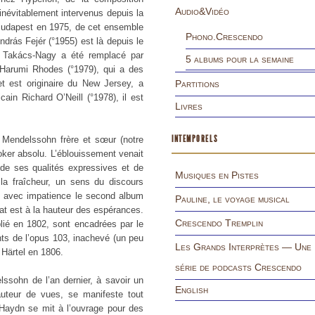
Audio&Vidéo
névitablement intervenus depuis la
 Budapest en 1975, de cet ensemble
Phono.Crescendo
ndrás Fejér (°1955) est là depuis le
r Takács-Nagy a été remplacé par
5 albums pour la semaine
 Harumi Rhodes (°1979), qui a des
t est originaire du New Jersey, a
Partitions
cain Richard O’Neill (°1978), il est
Livres
INTEMPORELS
 Mendelssohn frère et sœur (notre
oker absolu. L’éblouissement venait
 de ses qualités expressives et de
Musiques en Pistes
e la fraîcheur, un sens du discours
c avec impatience le second album
Pauline, le voyage musical
at est à la hauteur des espérances.
Crescendo Tremplin
lié en 1802, sont encadrées par le
ts de l’opus 103, inachevé (un peu
Les Grands Interprètes — Une
 Härtel en 1806.
série de podcasts Crescendo
sohn de l’an dernier, à savoir un
English
uteur de vues, se manifeste tout
Haydn se mit à l’ouvrage pour des