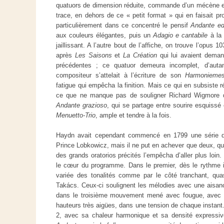
quatuors de dimension réduite, commande d’un mécène e
trace, en dehors de ce « petit format » qui en faisait p
particulièrement dans ce concentré le pensif
Andante ed
aux couleurs élégantes, puis un
Adagio e cantabile
à la 
jaillissant. A l’autre bout de l’affiche, on trouve l’opu
après
Les Saisons
et
La Création
qui lui avaient deman
précédentes ; ce quatuor demeura incomplet, d’aut
compositeur s’attelait à l’écriture de son
Harmonieme
fatigue qui empêcha la finition. Mais ce qui en subsiste ré
ce que ne manque pas de souligner Richard Wigmore d
Andante grazioso
, qui se partage entre sourire esquissé
Menuetto-Trio
, ample et tendre à la fois.
Haydn avait cependant commencé en 1799 une série d
Prince Lobkowicz, mais il ne put en achever que deux, qui
des grands oratorios précités l’empêcha d’aller plus loin
le cœur du programme. Dans le premier, dès le rythme ini
variée des tonalités comme par le côté tranchant, quasi
Takács. Ceux-ci soulignent les mélodies avec une aisan
dans le troisième mouvement mené avec fougue, avec s
hauteurs très aigües, dans une tension de chaque instant
2, avec sa chaleur harmonique et sa densité expressive