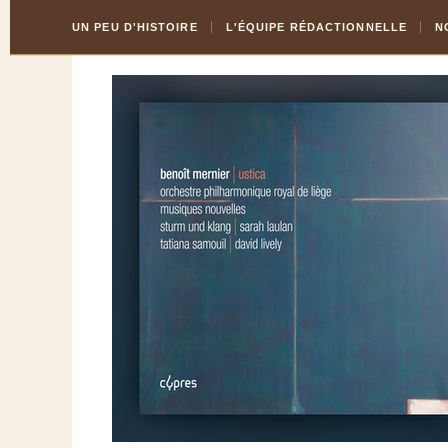
Skip
Aller
UN PEU D'HISTOIRE
L'ÉQUIPE RÉDACTIONNELLE
N
to
à
Content
la
navigation