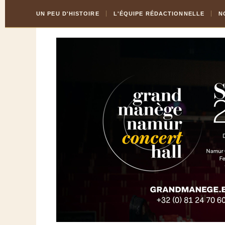
Skip
Aller
UN PEU D'HISTOIRE
L'ÉQUIPE RÉDACTIONNELLE
N
to
à
Content
la
navigation