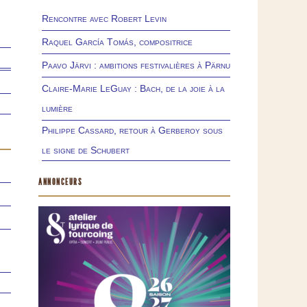
Rencontre avec Robert Levin
Raquel García Tomás, compositrice
Paavo Järvi : ambitions festivalières à Pärnu
Claire-Marie LeGuay : Bach, de la joie à la
lumière
Philippe Cassard, retour à Gerberoy sous
le signe de Schubert
ANNONCEURS