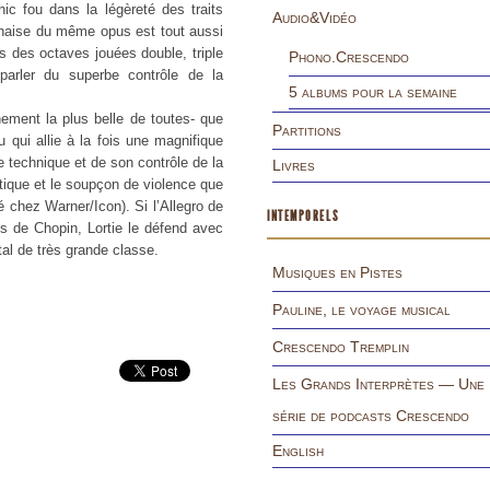
ic fou dans la légèreté des traits
Audio&Vidéo
naise du même opus est tout aussi
s des octaves jouées double, triple
Phono.Crescendo
parler du superbe contrôle de la
5 albums pour la semaine
nement la plus belle de toutes- que
Partitions
 qui allie à la fois une magnifique
e technique et de son contrôle de la
Livres
atique et le soupçon de violence que
é chez Warner/Icon). Si l’Allegro de
INTEMPORELS
ns de Chopin, Lortie le défend avec
tal de très grande classe.
Musiques en Pistes
Pauline, le voyage musical
Crescendo Tremplin
Les Grands Interprètes — Une
série de podcasts Crescendo
English