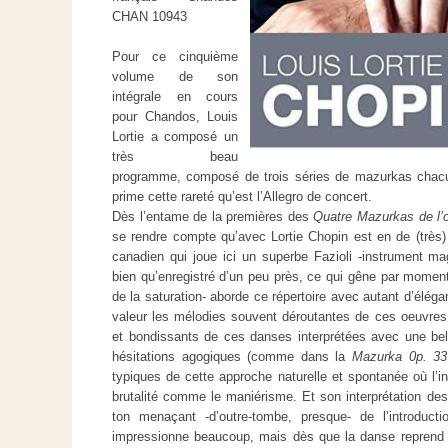
CHAN 10943
Pour ce cinquième
volume de son
intégrale en cours
pour Chandos, Louis
Lortie a composé un
très beau
programme, composé de trois séries de mazurkas chacu
prime cette rareté qu’est l’Allegro de concert.
Dès l’entame de la premières des
Quatre Mazurkas de l’
se rendre compte qu’avec Lortie Chopin est en de (très)
canadien qui joue ici un superbe Fazioli -instrument magn
bien qu’enregistré d’un peu près, ce qui gêne par moments
de la saturation- aborde ce répertoire avec autant d’élég
valeur les mélodies souvent déroutantes de ces oeuvres
et bondissants de ces danses interprétées avec une bell
hésitations agogiques (comme dans la
Mazurka 0p. 33
typiques de cette approche naturelle et spontanée où l’int
brutalité comme le maniérisme. Et son interprétation des
ton menaçant -d’outre-tombe, presque- de l’introduc
impressionne beaucoup, mais dès que la danse reprend se