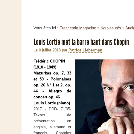
Vous êtes ici :
Crescendo Magazine
»
Nouveautés
»
Audi
Louis Lortie met la barre haut dans Chopin
Le 9 juillet 2018
par
Patrice Lieberman
Frédéric CHOPIN
(1810 - 1849)
Mazurkas op. 7, 33
et 59 - Polonaises
op. 26 N° 1 et 2, op.
44 - Allegro de
concert op. 46
Louis Lortie (piano)
2017 - DDD- 71’05-
Textes de
présentation en
anglais, allemand et
français- Chandos