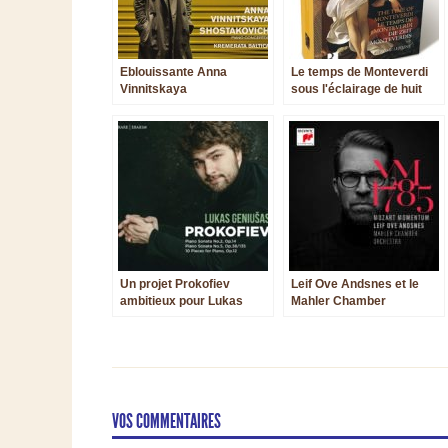
Eblouissante Anna
Le temps de Monteverdi
Vinnitskaya
sous l'éclairage de huit
CD's
Un projet Prokofiev
Leif Ove Andsnes et le
ambitieux pour Lukas
Mahler Chamber
Geniusas
Orchestra triomphent
dans Mozart
VOS COMMENTAIRES