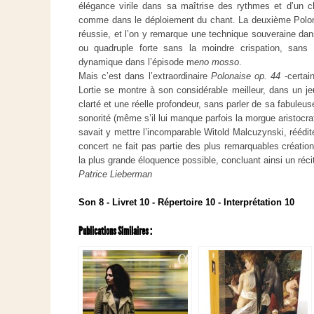
élégance virile dans sa maîtrise des rythmes et d’un ch
comme dans le déploiement du chant. La deuxième Polo
réussie, et l’on y remarque une technique souveraine dan
ou quadruple forte sans la moindre crispation, sans 
dynamique dans l’épisode m
eno mosso
.
Mais c’est dans l’extraordinaire
Polonaise op. 44
-certai
Lortie se montre à son considérable meilleur, dans un jeu
clarté et une réelle profondeur, sans parler de sa fabuleus
sonorité (même s’il lui manque parfois la morgue aristocr
savait y mettre l’incomparable Witold Malcuzynski, réédit
concert ne fait pas partie des plus remarquables créatio
la plus grande éloquence possible, concluant ainsi un réci
Patrice Lieberman
Son 8 - Livret 10 - Répertoire 10 - Interprétation 10
Publications Similaires :