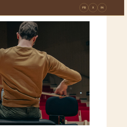
FB
X
IN