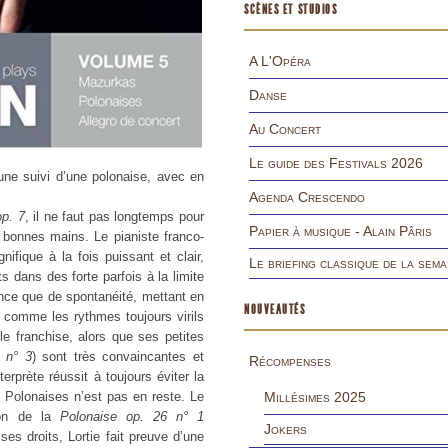
SCÈNES ET STUDIOS
A L'Opéra
Danse
Au Concert
Le guide des Festivals 2026
ne suivi d’une polonaise, avec en
Agenda Crescendo
op. 7
, il ne faut pas longtemps pour
Papier à musique - Alain Pâris
 bonnes mains. Le pianiste franco-
ifique à la fois puissant et clair,
Le briefing classique de la sema
 dans des forte parfois à la limite
ance que de spontanéité, mettant en
NOUVEAUTÉS
 comme les rythmes toujours virils
e franchise, alors que ses petites
 n° 3
) sont très convaincantes et
Récompenses
erprète réussit à toujours éviter la
 Polonaises n’est pas en reste. Le
Millésimes 2025
tion de la
Polonaise op. 26 n° 1
Jokers
s droits, Lortie fait preuve d’une