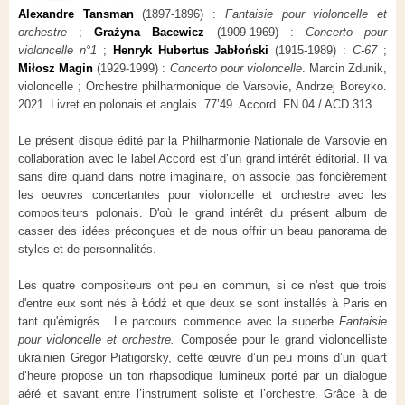
Alexandre Tansman
(1897-1896) :
Fantaisie pour violoncelle et
orchestre
;
Grażyna Bacewicz
(1909-1969) :
Concerto pour
violoncelle n°1
;
Henryk Hubertus Jabłoński
(1915-1989) :
C-67
;
Miłosz Magin
(1929-1999) :
Concerto pour violoncelle
. Marcin Zdunik,
violoncelle ; Orchestre philharmonique de Varsovie, Andrzej Boreyko.
2021. Livret en polonais et anglais. 77’49. Accord. FN 04 / ACD 313.
Le présent disque édité par la Philharmonie Nationale de Varsovie en
collaboration avec le label Accord est d’un grand intérêt éditorial. Il va
sans dire quand dans notre imaginaire, on associe pas foncièrement
les oeuvres concertantes pour violoncelle et orchestre avec les
compositeurs polonais. D'où le grand intérêt du présent album de
casser des idées préconçues et de nous offrir un beau panorama de
styles et de personnalités.
Les quatre compositeurs ont peu en commun, si ce n'est que trois
d'entre eux sont nés à Łódź et que deux se sont installés à Paris en
tant qu'émigrés. Le parcours commence avec la superbe
Fantaisie
pour violoncelle et orchestre.
Composée pour le grand violoncelliste
ukrainien Gregor Piatigorsky, cette œuvre d’un peu moins d’un quart
d’heure propose un ton rhapsodique lumineux porté par un dialogue
aéré et savant entre l’instrument soliste et l’orchestre. Grâce à de