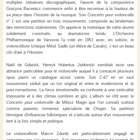
multiples initiatives discographiques, l'œuvre de la compositrice
Grażyna Bacewicz commence enfin à être reconnue à la hauteur de
sa place dans l’histoire de la musique. Son C
oncerto pour violoncelle
n° 1
est une partition en trois mouvements, composée au lendemain
des restrictions staliniennes. On apprécie la motorique de cette œuvre
solidement construite, au dramatisme tendu. L'Orchestre
Philharmonique de Varsovie l'a créé en 1951 avec, en soliste, le
violoncelliste tchèque Miloš Sadlo (un élève de Casals), c’est un beau
clin d'œil à l’Histoire.
Natif de Gdańsk, Henryk Hubertus Jabłonski semblait avoir une
attirance particulière pour le violoncelle auquel il a consacré plusieurs
opus parmi un catalogue assez vaste. Son
C-67
en un seul
mouvement séduit par un ton original et entre le modernisme et le
post-romantisme. La force émotionnelle se confronte à une verticalité
imposante et à des climax sombres et gris. L’album se clôt avec le
Concerto pour violoncelle
de Miłosz Magin que l’on connaît surtout
comme pianiste, immense spécialiste de Chopin. Sa partition
témoigne d'influences folkloriques et s'articule autour d'un mouvement
lent à la fois simple et poétique.
Le violoncelliste Marcin Zdunik est particulièrement engagé et
convaincu par ces musiques. Son assurance technique lui permet de