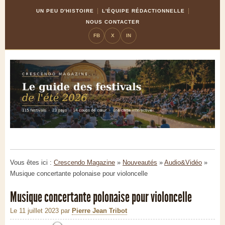
Skip
Aller
UN PEU D'HISTOIRE
L'ÉQUIPE RÉDACTIONNELLE
to
à
NOUS CONTACTER
Content
la
FB
X
IN
navigation
Vous êtes ici :
Crescendo Magazine
»
Nouveautés
»
Audio&Vidéo
»
Musique concertante polonaise pour violoncelle
Musique concertante polonaise pour violoncelle
Le 11 juillet 2023
par
Pierre Jean Tribot