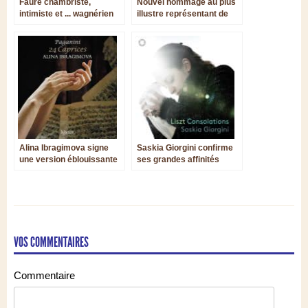
Fauré chambriste,
Nouvel hommage au plus
intimiste et ... wagnérien
illustre représentant de
l’« âge d’or » de la
musique polyphonique
portugaise
Alina Ibragimova signe
Saskia Giorgini confirme
une version éblouissante
ses grandes affinités
des 24 Caprices de
lisztiennes
Paganini
VOS COMMENTAIRES
Commentaire