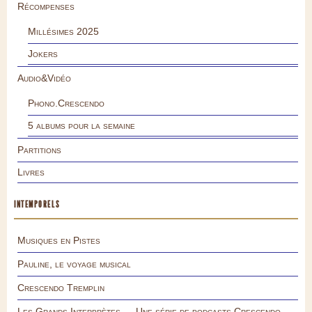
Récompenses
Millésimes 2025
Jokers
Audio&Vidéo
Phono.Crescendo
5 albums pour la semaine
Partitions
Livres
INTEMPORELS
Musiques en Pistes
Pauline, le voyage musical
Crescendo Tremplin
Les Grands Interprètes — Une série de podcasts Crescendo