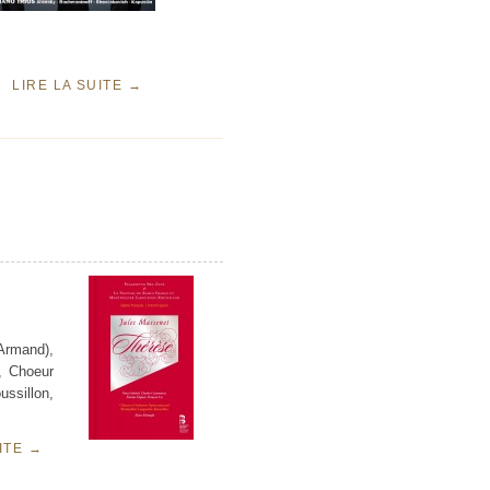
LIRE LA SUITE
→
rmand),
, Choeur
ssillon,
UITE
→