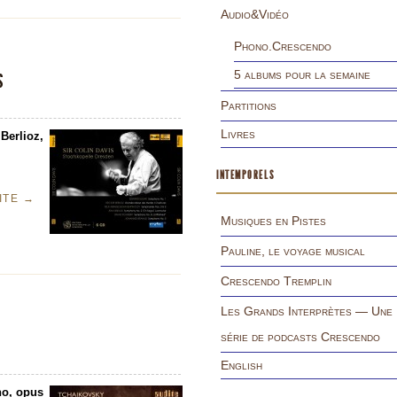
Audio&Vidéo
Phono.Crescendo
s
5 albums pour la semaine
Partitions
Livres
Berlioz,
INTEMPORELS
UITE
→
Musiques en Pistes
Pauline, le voyage musical
Crescendo Tremplin
Les Grands Interprètes — Une
série de podcasts Crescendo
English
no, opus