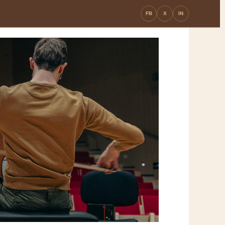
FB
X
IN