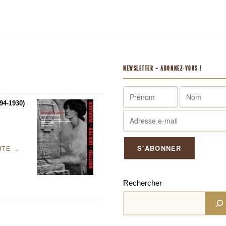
NEWSLETTER – ABONNEZ-VOUS !
94-1930)
UITE
→
Rechercher