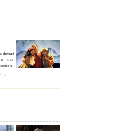
ci-devant
re d’un
risienne.
UITE
→