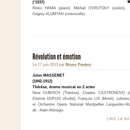
(°1937)
Rinko HAMA (piano), Mikhail OVRUTSKY (violon),
Grigory ALUMYAN (violoncelle)
Révolution et émotion
Le 17 juin 2013
par
Bruno Peeters
Jules MASSENET
(1842-1912)
Thérèse, drame musical en 2 actes
Nora GUBISCH (Thérèse), Charles CASTRONOVO (A
Etienne DUPUIS (André), François LIS (Morel), solistes
et Orchestre Opéra National Montpellier Languedoc-Rou
dir.: Alain Altinoglu
LIRE LA S