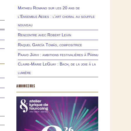
Mathieu Romano sur les 20 ans de
l’Ensemble Aedes : l’art choral au souffle
nouveau
Rencontre avec Robert Levin
Raquel García Tomás, compositrice
Paavo Järvi : ambitions festivalières à Pärnu
Claire-Marie LeGuay : Bach, de la joie à la
lumière
ANNONCEURS