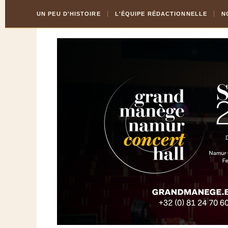
Skip
Aller
UN PEU D'HISTOIRE
L'ÉQUIPE RÉDACTIONNELLE
N
to
à
Content
la
navigation