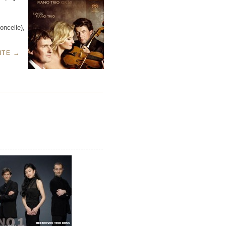
ncelle),
UITE
→