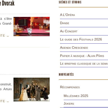
e Dvorak
SCÈNES ET STUDIOS
A L'Opéra
à s’être
Danse
u Grand-
Au Concert
UITE
→
Le guide des Festivals 2026
Agenda Crescendo
Papier à musique - Alain Pâris
Le briefing classique de la sema
NOUVEAUTÉS
nstruit,
Récompenses
o Arturo
Millésimes 2025
UITE
→
Jokers