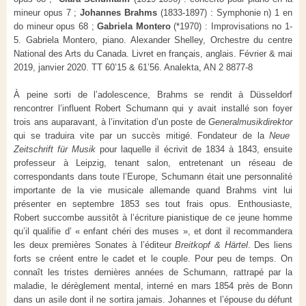
mineur opus 7 ;
Johannes Brahms
(1833-1897) : Symphonie n) 1 en
do mineur opus 68 ;
Gabriela Montero
(*1970) : Improvisations no 1-
5. Gabriela Montero, piano. Alexander Shelley, Orchestre du centre
National des Arts du Canada. Livret en français, anglais. Février & mai
2019, janvier 2020. TT 60’15 & 61’56. Analekta, AN 2 8877-8
À peine sorti de l’adolescence, Brahms se rendit à Düsseldorf
rencontrer l’influent Robert Schumann qui y avait installé son foyer
trois ans auparavant, à l’invitation d’un poste de
Generalmusikdirektor
qui se traduira vite par un succès mitigé. Fondateur de la
Neue
Zeitschrift für Musik
pour laquelle il écrivit de 1834 à 1843, ensuite
professeur à Leipzig, tenant salon, entretenant un réseau de
correspondants dans toute l’Europe, Schumann était une personnalité
importante de la vie musicale allemande quand Brahms vint lui
présenter en septembre 1853 ses tout frais opus. Enthousiaste,
Robert succombe aussitôt à l’écriture pianistique de ce jeune homme
qu’il qualifie d’ « enfant chéri des muses », et dont il recommandera
les deux premières Sonates à l’éditeur
Breitkopf & Härtel
. Des liens
forts se créent entre le cadet et le couple. Pour peu de temps. On
connaît les tristes dernières années de Schumann, rattrapé par la
maladie, le dérèglement mental, interné en mars 1854 près de Bonn
dans un asile dont il ne sortira jamais. Johannes et l’épouse du défunt