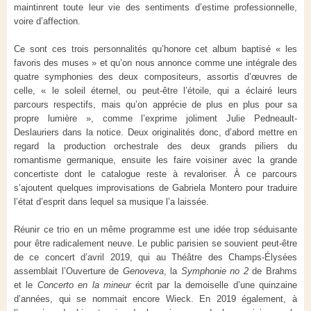
maintinrent toute leur vie des sentiments d’estime professionnelle,
voire d’affection.
Ce sont ces trois personnalités qu’honore cet album baptisé « les
favoris des muses » et qu’on nous annonce comme une intégrale des
quatre symphonies des deux compositeurs, assortis d’œuvres de
celle, « le soleil éternel, ou peut-être l’étoile, qui a éclairé leurs
parcours respectifs, mais qu’on apprécie de plus en plus pour sa
propre lumière », comme l’exprime joliment Julie Pedneault-
Deslauriers dans la notice. Deux originalités donc, d’abord mettre en
regard la production orchestrale des deux grands piliers du
romantisme germanique, ensuite les faire voisiner avec la grande
concertiste dont le catalogue reste à revaloriser. À ce parcours
s’ajoutent quelques improvisations de Gabriela Montero pour traduire
l’état d’esprit dans lequel sa musique l’a laissée.
Réunir ce trio en un même programme est une idée trop séduisante
pour être radicalement neuve. Le public parisien se souvient peut-être
de ce concert d’avril 2019, qui au Théâtre des Champs-Élysées
assemblait l’Ouverture de
Genoveva
, la
Symphonie no 2
de Brahms
et le
Concerto en la mineur
écrit par la demoiselle d’une quinzaine
d’années, qui se nommait encore Wieck. En 2019 également, à