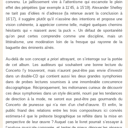
convenu. Le jaillissement vire à l’attentisme qui escamote le plein
effet des péripéties (par exemple à 11’45, à 15’19). Alexander Shelley
ne tarit pas d’idées ni d’adresse (la retenue avant la conclusion à
16’17), il suggère plutôt qu’il n’assène des intentions et propose une
vision cohérente, à apprécier comme telle, malgré quelques chemins
hésitants qui « niaisent avec la puck ». Un défaut de spontanéité
qu’on peut certes comprendre comme une discipline, mais un
littéralisme, une modération loin de la fresque qui rayonne de la
baguette des éminents aînés.
Au-delà de son concept
a priori
attrayant, on s’interroge sur la portée
de cet album. Les auditeurs qui souhaitent une bonne lecture du
Concerto l’y trouveront, mais n’auront peut-être pas envie d’investir
dans un double-CD qui contient aussi les deux grandes symphonies
dans de probes lectures soumises à une innombrable concurrence
discographique. Réciproquement, les mélomanes curieux de découvrir
ces deux symphonies dans un style décanté, nourri par les tendances
de direction à la mode, ne seront eux peut-être pas gourmands du
Concerto de jeunesse qui n’a rien d’un chef-d’œuvre. Et enfin, le
public friand des relations entre les trois compositeurs ici conviés
estimera-t-il que le prétexte biographique se reflète dans la mise en
perspective de leur œuvre ? Auquel cas le livret pourrait s’essayer à
l’analyse musicale comparée, et tenter de mieux dénouer les réseaux