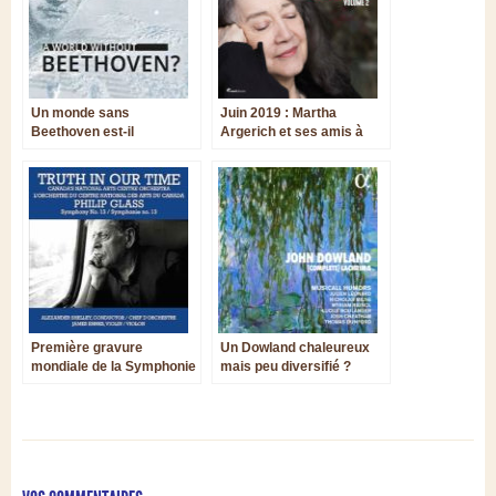
Un monde sans
Juin 2019 : Martha
Beethoven est-il
Argerich et ses amis à
envisageable ?
Hambourg. C’est la fête !
Première gravure
Un Dowland chaleureux
mondiale de la Symphonie
mais peu diversifié ?
n° 13 de Philip Glass