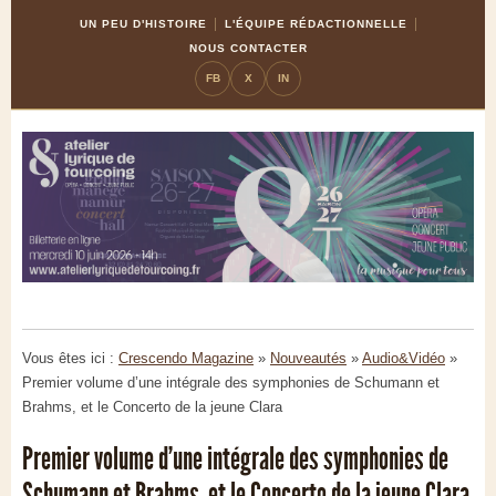
Skip
Aller
UN PEU D'HISTOIRE
L'ÉQUIPE RÉDACTIONNELLE
to
à
NOUS CONTACTER
Content
la
FB
X
IN
navigation
Vous êtes ici :
Crescendo Magazine
»
Nouveautés
»
Audio&Vidéo
»
Premier volume d’une intégrale des symphonies de Schumann et
Brahms, et le Concerto de la jeune Clara
Premier volume d’une intégrale des symphonies de
Schumann et Brahms, et le Concerto de la jeune Clara