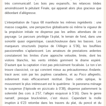
très communicatif. Les bois peu expansifs, les relances tièdes
amoindrissent le pétulant Finale, qui apparait alors plus gracieux que
débordant d’allégresse.
L’interprétation de l’opus 68 manifeste les mêmes ingrédients : une
masse coagulée, une perspective globalisante où même la vigueur de
la propulsion initiale ne dispense pas les arêtes attendues de ce
paysage. Le parcours privilégie l’à-plat, le terrain de fond, dans une
sonorité quasi organistique, caoutchouteuse dans les basses. Les
marqueurs structurels (reprise de l’
Allegro
à 5’36), les bouffées
passionnelles s’aplanissent. Les amateurs de prestations ardentes
constateront les limites d’une approche veloutée, limée, dont les
violons blanchis, les vents inhibés gomment le drame espéré.
D’autant que la captation n’est pas précisément focalisée. Le ton s’en
trouve classicisé, ce qui convient mieux au précautionneux
Andante
,
tracé avec soin par les pupitres canadiens, et au
Poco allegretto
,
sobrement mais efficacement restitué. Dans cette optique, le
mouvement le plus intéressant est le quatrième : le panorama ménage
le suspense (l’épisode en pizzicato à 0’38), dispense patiemment la
solennité (les cors à 2’57, l’
allegro
esquissé à 5’16). Dans le genre
narratif, presque brucknérien, c’est réussi. Cependant la molle
irruption à 6’23 retombe dans les travers du plat, du poncé et du