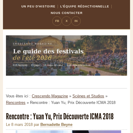
Skip
Aller
UN PEU D'HISTOIRE
L'ÉQUIPE RÉDACTIONNELLE
to
à
NOUS CONTACTER
Content
la
FB
X
IN
navigation
Vous êtes ici :
Crescendo Magazine
»
Scènes et Studios
»
Rencontres
»
Rencontre : Yuan Yu, Prix Découverte ICMA 2018
Rencontre : Yuan Yu, Prix Découverte ICMA 2018
Le 8 mars 2018
par
Bernadette Beyne