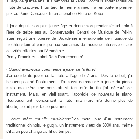
à l'âge de quinze ans, il a remporté le 7ème Concours International de
Flûte de Cracovie. Plus tard, la même année, il a remporté le premier
prix au 9ème Concours International de Flûte de Kobe.
Il joue depuis son plus jeune âge et donne son premier récital solo à
l'âge de treize ans au Conservatoire Central de Musique de Pékin.
Yuan reçoit une bourse de l'Académie internationale de musique du
Liechtenstein et participe aux semaines de musique intensive et aux
activités offertes par l'Académie.
Remy Franck et Isabel Roth l'ont rencontré.
- Quand avez-vous commencé à jouer de la flûte?
J'ai décidé de jouer de la flûte à l'âge de 7 ans. Dès le début, j'ai
beaucoup aimé l'instrument. J'ai aussi commencé à jouer du piano,
mais ma mère me poussait si fort qu'à la fin j'ai détesté cet
instrument. Mais, en vieillissant, j'apprécie de nouveau le piano.
Heureusement, concernant la flûte, ma mère m'a donné plus de
liberté; c'était plus facile pour moi.
- Votre mère est-elle musicienne?
Ma mère joue d'un instrument
traditionnel chinois, le guqin, un instrument vieux de 3000 ans, même
s'il a un peu changé au fil du temps.