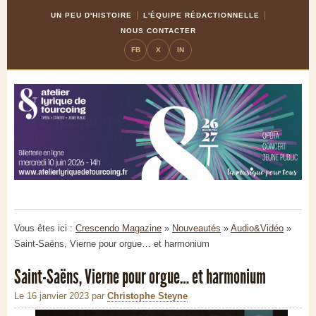
Skip
Aller
UN PEU D'HISTOIRE
L'ÉQUIPE RÉDACTIONNELLE
to
à
NOUS CONTACTER
Content
la
FB
X
IN
navigation
Vous êtes ici :
Crescendo Magazine
»
Nouveautés
»
Audio&Vidéo
»
Saint-Saëns, Vierne pour orgue… et harmonium
Saint-Saëns, Vierne pour orgue… et harmonium
Le 16 janvier 2023
par
Christophe Steyne