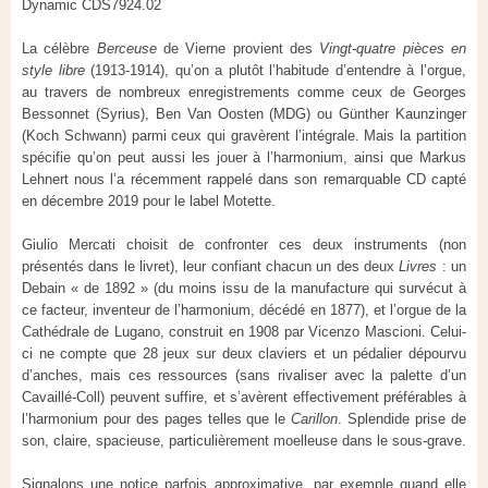
Dynamic CDS7924.02
La célèbre
Berceuse
de Vierne provient des
Vingt-quatre pièces en
style libre
(1913-1914), qu’on a plutôt l’habitude d’entendre à l’orgue,
au travers de nombreux enregistrements comme ceux de Georges
Bessonnet (Syrius), Ben Van Oosten (MDG) ou Günther Kaunzinger
(Koch Schwann) parmi ceux qui gravèrent l’intégrale. Mais la partition
spécifie qu’on peut aussi les jouer à l’harmonium, ainsi que Markus
Lehnert nous l’a récemment rappelé dans son remarquable CD capté
en décembre 2019 pour le label Motette.
Giulio Mercati choisit de confronter ces deux instruments (non
présentés dans le livret), leur confiant chacun un des deux
Livres
: un
Debain « de 1892 » (du moins issu de la manufacture qui survécut à
ce facteur, inventeur de l’harmonium, décédé en 1877), et l’orgue de la
Cathédrale de Lugano, construit en 1908 par Vicenzo Mascioni. Celui-
ci ne compte que 28 jeux sur deux claviers et un pédalier dépourvu
d’anches, mais ces ressources (sans rivaliser avec la palette d’un
Cavaillé-Coll) peuvent suffire, et s’avèrent effectivement préférables à
l’harmonium pour des pages telles que le
Carillon
. Splendide prise de
son, claire, spacieuse, particulièrement moelleuse dans le sous-grave.
Signalons une notice parfois approximative, par exemple quand elle