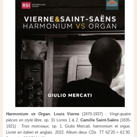
Harmonium vs Organ.
Louis Vierne
(1870-1937) :
Vingt-quatre
pièces en style libre
, op. 31 Livres 1 & 2.
Camille Saint-Saëns
(1835-
1921) :
Trois morceaux
, op. 1. Giulio Mercati, harmonium et orgue.
Livret en italien et anglais. 2022. Album deux CDs. TT 62’20 + 61’30.