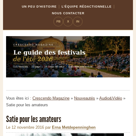
Skip
Aller
UN PEU D'HISTOIRE
L'ÉQUIPE RÉDACTIONNELLE
to
à
NOUS CONTACTER
Content
la
FB
X
IN
navigation
Vous êtes ici :
Crescendo Magazine
»
Nouveautés
»
Audio&Vidéo
»
Satie pour les amateurs
Satie pour les amateurs
Le 12 novembre 2016
par
Erna Metdepenninghen