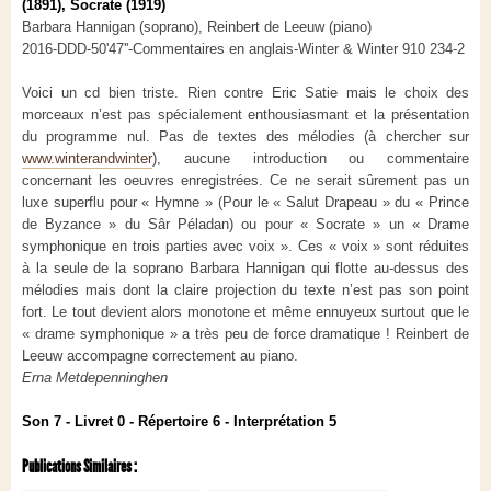
(1891), Socrate (1919)
Barbara Hannigan (soprano), Reinbert de Leeuw (piano)
2016-DDD-50'47''-Commentaires en anglais-Winter & Winter 910 234-2
Voici un cd bien triste. Rien contre Eric Satie mais le choix des
morceaux n’est pas spécialement enthousiasmant et la présentation
du programme nul. Pas de textes des mélodies (à chercher sur
www.winterandwinter
), aucune introduction ou commentaire
concernant les oeuvres enregistrées. Ce ne serait sûrement pas un
luxe superflu pour « Hymne » (Pour le « Salut Drapeau » du « Prince
de Byzance » du Sâr Péladan) ou pour « Socrate » un « Drame
symphonique en trois parties avec voix ». Ces « voix » sont réduites
à la seule de la soprano Barbara Hannigan qui flotte au-dessus des
mélodies mais dont la claire projection du texte n’est pas son point
fort. Le tout devient alors monotone et même ennuyeux surtout que le
« drame symphonique » a très peu de force dramatique ! Reinbert de
Leeuw accompagne correctement au piano.
Erna Metdepenninghen
Son 7 - Livret 0 - Répertoire 6 - Interprétation 5
Publications Similaires :