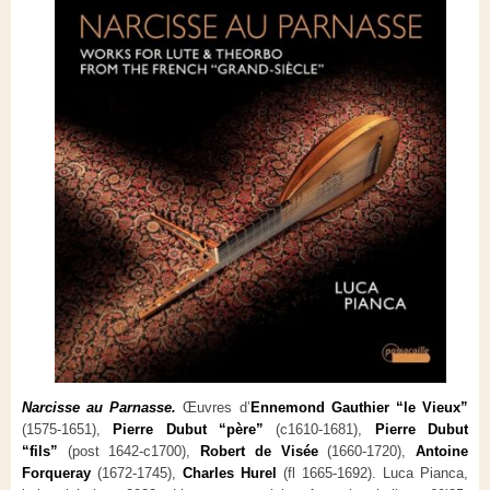
Narcisse au Parnasse.
Œuvres d’
Ennemond Gauthier “le Vieux”
(1575-1651),
Pierre Dubut “père”
(c1610-1681),
Pierre Dubut
“fils”
(post 1642-c1700),
Robert de Visée
(1660-1720),
Antoine
Forqueray
(1672-1745),
Charles Hurel
(fl 1665-1692). Luca Pianca,