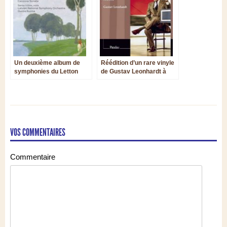
Un deuxième album de
Réédition d’un rare vinyle
symphonies du Letton
de Gustav Leonhardt à
Tālivaldis Ķeniņš
l’orgue, dédié au
répertoire élisabéthain
VOS COMMENTAIRES
Commentaire