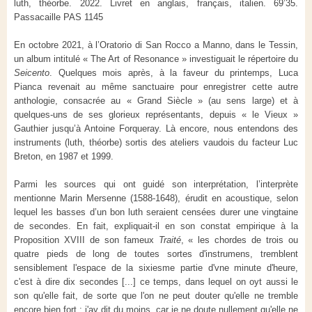
luth, théorbe. 2022. Livret en anglais, français, italien. 69’35.
Passacaille PAS 1145
En octobre 2021, à l’Oratorio di San Rocco a Manno, dans le Tessin,
un album intitulé « The Art of Resonance » investiguait le répertoire du
Seicento
. Quelques mois après, à la faveur du printemps, Luca
Pianca revenait au même sanctuaire pour enregistrer cette autre
anthologie, consacrée au « Grand Siècle » (au sens large) et à
quelques-uns de ses glorieux représentants, depuis « le Vieux »
Gauthier jusqu’à Antoine Forqueray. Là encore, nous entendons des
instruments (luth, théorbe) sortis des ateliers vaudois du facteur Luc
Breton, en 1987 et 1999.
Parmi les sources qui ont guidé son interprétation, l’interprète
mentionne Marin Mersenne (1588-1648), érudit en acoustique, selon
lequel les basses d’un bon luth seraient censées durer une vingtaine
de secondes. En fait, expliquait-il en son constat empirique à la
Proposition XVIII de son fameux
Traité
, « les chordes de trois ou
quatre pieds de long de toutes sortes d'instrumens, tremblent
sensiblement l'espace de la sixiesme partie d'vne minute d'heure,
c'est à dire dix secondes [...] ce temps, dans lequel on oyt aussi le
son qu'elle fait, de sorte que l'on ne peut douter qu'elle ne tremble
encore bien fort ; i'ay dit du moins, car ie ne doute nullement qu'elle ne