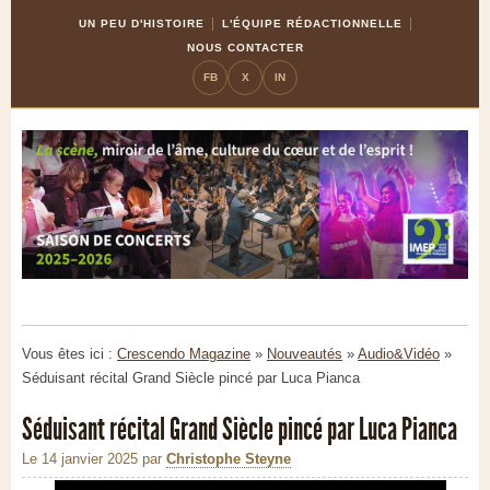
Skip
Aller
UN PEU D'HISTOIRE
L'ÉQUIPE RÉDACTIONNELLE
to
à
NOUS CONTACTER
Content
la
FB
X
IN
navigation
Vous êtes ici :
Crescendo Magazine
»
Nouveautés
»
Audio&Vidéo
»
Séduisant récital Grand Siècle pincé par Luca Pianca
Séduisant récital Grand Siècle pincé par Luca Pianca
Le 14 janvier 2025
par
Christophe Steyne