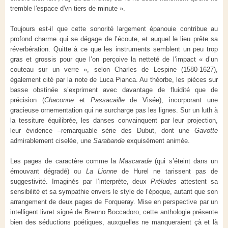
tremble l'espace d'vn tiers de minute ».
Toujours est-il que cette sonorité largement épanouie contribue au
profond charme qui se dégage de l’écoute, et auquel le lieu prête sa
réverbération. Quitte à ce que les instruments semblent un peu trop
gras et grossis pour que l’on perçoive la netteté de l’impact « d’un
couteau sur un verre », selon Charles de Lespine (1580-1627),
également cité par la note de Luca Pianca. Au théorbe, les pièces sur
basse obstinée s’expriment avec davantage de fluidité que de
précision (
Chaconne
et
Passacaille
de Visée), incorporant une
gracieuse ornementation qui ne surcharge pas les lignes. Sur un luth à
la tessiture équilibrée, les danses convainquent par leur projection,
leur évidence –remarquable série des Dubut, dont une
Gavotte
admirablement ciselée, une
Sarabande
exquisément animée.
Les pages de caractère comme la
Mascarade
(qui s’éteint dans un
émouvant dégradé) ou
La Lionne
de Hurel ne tarissent pas de
suggestivité. Imaginés par l’interprète, deux
Préludes
attestent sa
sensibilité et sa sympathie envers le style de l’époque, autant que son
arrangement de deux pages de Forqueray. Mise en perspective par un
intelligent livret signé de Brenno Boccadoro, cette anthologie présente
bien des séductions poétiques, auxquelles ne manqueraient çà et là