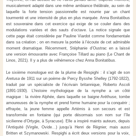
musicalement adapté dans une même ambiance théâtrale, au sein de
laquelle la forte tension passionnelle est nourrie par un chant
tourmenté et une intensité de plus en plus marquée. Anna Bonitatibus
est souveraine dans cet exercice qui exige de se couler dans des
modulations variées et des sauts d’octave. La notice signale que
cette page était considérée par Pauline Viardot comme fondamentale
dans sa création ; on en mesure la portée à l’écoute de cet admirable
moment dramatique. Récemment, Stéphanie d’Oustrac en a laissé
une version émouvante avec Françoise Tillard au piano (Le Chant de
Linos, 2021). Il y a plus de véhémence chez Anna Bonitatibus.
Le sixième monologue est de la plume de Respighi : il s’agit de son
Aretusa
de 1911 sur un poème de Percy Bysshe Shelley (1792-1822),
traduit par un spécialiste de l’écrivain britannique, Roberto Ascoli
(1891-1930). L’histoire mythologique de la nymphe a un côté
magique : la rivière Alphée, dans laquelle se baigne Aréthuse, tombe
amoureuses de la nymphe et prend forme humaine pour la conquérir ;
effrayée, la jeune femme appelle Artémis à son secours et est
transformée en fontaine (qui porte désormais son nom sur l’île
sicilienne d’Ortygie, à Syracuse). Elle a inspiré maints auteurs, depuis
l’Antiquité (Virgile, Ovide…) jusqu’à Henri de Régnier, mais aussi
Britten et Szymanowski. Respighi a écrit deux versions pour la voix,