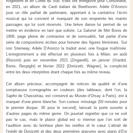
Angleterre et en Corée du Sud. Elles ont enregistré pour Consonarte,
en 2021, un album de
Canti italiani
de Beethoven. Adele D’Aronzo
joue un rôle parfait de partenaire, apportant à la cantatrice l’écrin
musical qui lui convient et marquant de son empreinte les maints
passages qui lui sont réservés. Une brève danse lui permet de se
mettre en évidence en tant que soliste. La
Salomé
de Mel Bonis de
1909, page pleine de contrastes et de sensualité, fait partie d’une
série de compositions écrites pour honorer des figures féminines. Sur
son Steinway, Adele D’Aronzo la traduit avec une fougue maîtrisée.
L’enregistrement a été effectué en plusieurs fois à Milan, en août
(Rossini) puis en novembre 2021 (Zingarelli), en janvier (Viardot,
Bonis, Respighi) et février 2022 (Donizetti, Wagner), la complicité
entre les deux interprètes étant chaque fois au même niveau.
Cet album précieux, accompagné de notices de qualité et d’une
somptueuse iconographie en couleurs (des tableaux, dont l’un, la
Sapho
de Chassériau, est conservé au Musée d’Orsay à Paris), est à
marquer d’une pierre blanche. Son curieux minutage (50 minutes pour
le premier disque, 30 pour le second), laissait la porte ouverte à
d’autres pages du même genre. On pourrait regretter que ce ne soit
pas le cas, mais le plaisir global est si intense que l’on sort de
l’audition avec du bonheur plein les oreilles et le cœur. L’attrait de
l’inédit de Donizetti et des deux premières gravures avec piano d’
Ero