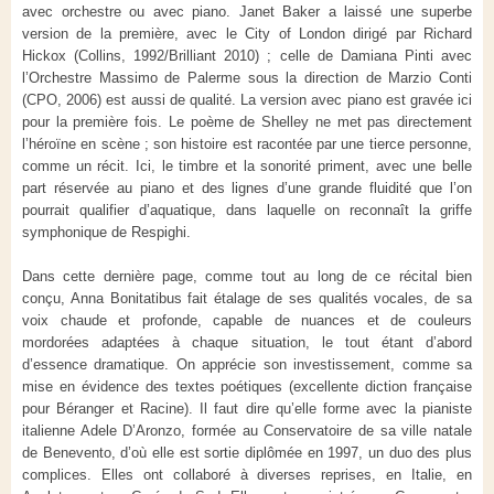
avec orchestre ou avec piano. Janet Baker a laissé une superbe
version de la première, avec le City of London dirigé par Richard
Hickox (Collins, 1992/Brilliant 2010) ; celle de Damiana Pinti avec
l’Orchestre Massimo de Palerme sous la direction de Marzio Conti
(CPO, 2006) est aussi de qualité. La version avec piano est gravée ici
pour la première fois. Le poème de Shelley ne met pas directement
l’héroïne en scène ; son histoire est racontée par une tierce personne,
comme un récit. Ici, le timbre et la sonorité priment, avec une belle
part réservée au piano et des lignes d’une grande fluidité que l’on
pourrait qualifier d’aquatique, dans laquelle on reconnaît la griffe
symphonique de Respighi.
Dans cette dernière page, comme tout au long de ce récital bien
conçu, Anna Bonitatibus fait étalage de ses qualités vocales, de sa
voix chaude et profonde, capable de nuances et de couleurs
mordorées adaptées à chaque situation, le tout étant d’abord
d’essence dramatique. On apprécie son investissement, comme sa
mise en évidence des textes poétiques (excellente diction française
pour Béranger et Racine). Il faut dire qu’elle forme avec la pianiste
italienne Adele D’Aronzo, formée au Conservatoire de sa ville natale
de Benevento, d’où elle est sortie diplômée en 1997, un duo des plus
complices. Elles ont collaboré à diverses reprises, en Italie, en