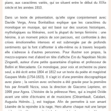
piano, aux caractères variés, qui se situent entre le début du XIXe
siècle et les années 1910.
Dans un texte de présentation, qu’elle signe conjointement avec
Davide Verga, Anna Bonitatibus explique que les caractères du
monologue en musique, qui est basé sur des sources historiques,
mythologiques ou littéraires, sont la plupart du temps féminins : une
héroïne, à un moment précis de son parcours, est confrontée à des
crises émotionnelles intenses et est submergée par de profonds
sentiments qui la font s’affronter à elle-même ou à travers lesquels
elle s’adresse à d’autres personnes. Pour illustrer son propos, la
mezzo-soprano met d’abord en tête d’affiche
Ero
du Napolitain Nicolo
Zingarelli, auteur d’une petite quarantaine d’opéras et professeur de
Bellini et Mercadante. Ce monologue, pour voix et orchestre ou piano
seul, a été écrit entre 1804 et 1812 sur un texte du poète et magistrat
Gaspare Mollo (1754-1823). Il s’agit ici d’une première discographique
avec piano ; la version avec orchestre a été gravée pour la première
fois par Amarilli Nizza, sous la direction de Giacomo Leprieno, en
1999 pour Agora. L’histoire de la prêtresse Hero, qui a inspiré Ovide
avant une série d’écrivains et de musiciens (Clérambault, Catalani,
Augusta Holmès…), est tragique. Afin de permettre à son amant
Léandre de la rejoindre à la nage, Hero allume chaque nuit une lampe