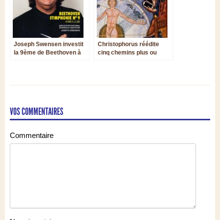
Joseph Swensen investit
Christophorus réédite
la 9ème de Beethoven à
cinq chemins plus ou
Bordeaux : une
moins véridiques vers
spectaculaire Hymne à la
Hildegard von Bingen
Joie
VOS COMMENTAIRES
Commentaire