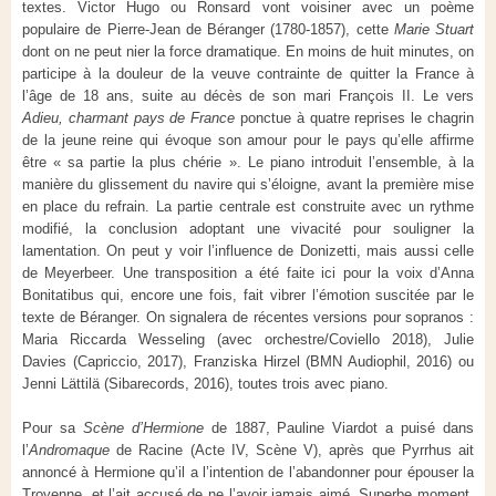
textes. Victor Hugo ou Ronsard vont voisiner avec un poème
populaire de Pierre-Jean de Béranger (1780-1857), cette
Marie Stuart
dont on ne peut nier la force dramatique. En moins de huit minutes, on
participe à la douleur de la veuve contrainte de quitter la France à
l’âge de 18 ans, suite au décès de son mari François II. Le vers
Adieu, charmant pays de France
ponctue à quatre reprises le chagrin
de la jeune reine qui évoque son amour pour le pays qu’elle affirme
être « sa partie la plus chérie ». Le piano introduit l’ensemble, à la
manière du glissement du navire qui s’éloigne, avant la première mise
en place du refrain. La partie centrale est construite avec un rythme
modifié, la conclusion adoptant une vivacité pour souligner la
lamentation. On peut y voir l’influence de Donizetti, mais aussi celle
de Meyerbeer. Une transposition a été faite ici pour la voix d’Anna
Bonitatibus qui, encore une fois, fait vibrer l’émotion suscitée par le
texte de Béranger. On signalera de récentes versions pour sopranos :
Maria Riccarda Wesseling (avec orchestre/Coviello 2018), Julie
Davies (Capriccio, 2017), Franziska Hirzel (BMN Audiophil, 2016) ou
Jenni Lättilä (Sibarecords, 2016), toutes trois avec piano.
Pour sa
Scène d’Hermione
de 1887, Pauline Viardot a puisé dans
l’
Andromaque
de Racine (Acte IV, Scène V), après que Pyrrhus ait
annoncé à Hermione qu’il a l’intention de l’abandonner pour épouser la
Troyenne, et l’ait accusé de ne l’avoir jamais aimé. Superbe moment,