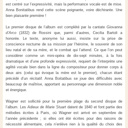
est centré sur l’expressivité, mais la performance vocale est de mise.
Anna Bonitatibus rend cette scène poignante, voire déchirante. Une
bien plaisante première !
Le premier disque de l’album est complété par la cantate
Giovanna
d’Arco
(1832) de Rossini que, parmi d’autres, Cecilia Bartoli a
honorée. Le texte, anonyme lui aussi, insiste sur la prise de
conscience nocturne de sa mission par l’héroïne, le souvenir de son
lieu natal et de sa mère, et le combat qui l’attend. Ce que l’on peut
considérer comme un mini-opéra de dix-sept minutes, à la fois
dramatique et d’une profonde expressivité, requiert de l’interprète une
agilité vocale bien dans la ligne du compositeur pour donner corps à
deux airs (celui qui évoque la mère est le premier), chacun étant
précédé d’un récitatif. Anna Boitatibus se joue des difficultés avec
beaucoup de maîtrise, apportant au personnage une dimension noble
et énergique.
Wagner est sollicité pour la première plage du second disque de
l’album. Les
Adieux de Marie Stuart
datent de 1840 et font partie des
mélodies écrites à Paris, où Wagner est arrivé en septembre de
l’année précédente ; si elles ont été écrites pour des raisons de
nécessité alimentaire, cela n’enlève rien à la qualité du choix des