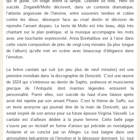
qui le guide. Un orage éteint la lampe, Léandre se noie, Hero se
suicide. Zingarelli/Mollo décrivent, dans un contexte dramatique,
l’attente angoissée de l’héroïne, entre souvenirs tendres et colère
contre les dieux, désespoir face au cruel destin et décision de
rejoindre l’amant disparu. Le texte de Mollo est très beau, déjà très
chantant sur le plan poétique, et la musique accompagne les mots
avec une touchante expressivité. Anna Bonitatibus est à l’aise dans
cette vaste composition de près de vingt-cinq minutes (la plus longue
de l’album) qu’elle met en scène avec beaucoup d’élégance dans
l’émotion.
La brève cantate qui suit (un peu plus de neuf minutes) est une
première mondiale dans la discographie de Donizetti. C’est une œuvre
de 1824 qui s’intéresse au destin de Sapho, poétesse et musicienne
grecque de l’Antiquité, dont maintes légendes entourent la
personnalité. Parmi elles, son suicide du haut d’une falaise après
avoir été rejetée par son amant Phaon. C’est le thème de
Saffo
, sur
un texte anonyme qui pourrait être de la main de Donizetti, qui se
serait inspiré de son amour pour sa future épouse Virginia Vasselli. La
cantate est d’ailleurs dédiée à la jeune femme. Cette belle page
s’ouvre par un récitatif en forme d’arioso qui précède un nostalgique
Andante et se conclut par un Allegro. Le tout baigne dans une
atmosphère belcantiste où l’émotion et le désespoir dominent. Ici, tout