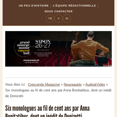
Skip
Aller
UN PEU D'HISTOIRE
L'ÉQUIPE RÉDACTIONNELLE
to
à
NOUS CONTACTER
Content
la
FB
X
IN
navigation
Vous êtes ici :
Crescendo Magazine
»
Nouveautés
»
Audio&Vidéo
»
Six monologues au fil de cent ans par Anna Bonitatibus, dont un inédit
de Donizetti
Six monologues au fil de cent ans par Anna
Bonitatibus, dont un inédit de Donizetti