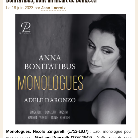
Le 18 juin 2023
par
Jean Lacroix
Monologues. Nicolo Zingarelli (1752-1837)
:
Ero
, monologue pour
voix et piano ;
Gaetano Donizetti (1797-1848)
:
Saffo
, cantate pour