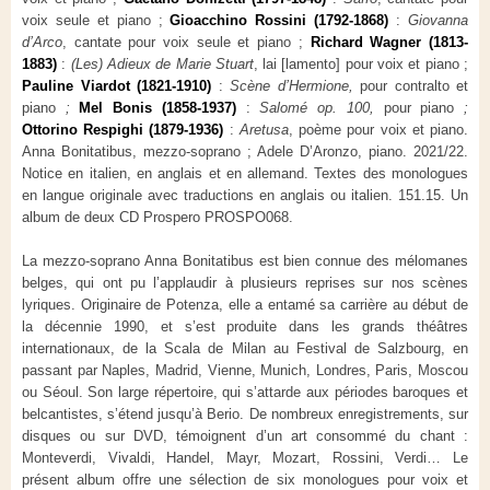
voix seule et piano ;
Gioacchino Rossini (1792-1868)
:
Giovanna
d’Arco
, cantate pour voix seule et piano ;
Richard Wagner (1813-
1883)
:
(Les) Adieux de Marie Stuart
, lai [lamento] pour voix et piano ;
Pauline Viardot (1821-1910)
:
Scène d’Hermione,
pour contralto et
piano
;
Mel Bonis (1858-1937)
:
Salomé op. 100,
pour piano
;
Ottorino Respighi (1879-1936)
:
Aretusa
, poème pour voix et piano.
Anna Bonitatibus, mezzo-soprano ; Adele D’Aronzo, piano. 2021/22.
Notice en italien, en anglais et en allemand. Textes des monologues
en langue originale avec traductions en anglais ou italien. 151.15. Un
album de deux CD Prospero PROSPO068.
La mezzo-soprano Anna Bonitatibus est bien connue des mélomanes
belges, qui ont pu l’applaudir à plusieurs reprises sur nos scènes
lyriques. Originaire de Potenza, elle a entamé sa carrière au début de
la décennie 1990, et s’est produite dans les grands théâtres
internationaux, de la Scala de Milan au Festival de Salzbourg, en
passant par Naples, Madrid, Vienne, Munich, Londres, Paris, Moscou
ou Séoul. Son large répertoire, qui s’attarde aux périodes baroques et
belcantistes, s’étend jusqu’à Berio. De nombreux enregistrements, sur
disques ou sur DVD, témoignent d’un art consommé du chant :
Monteverdi, Vivaldi, Handel, Mayr, Mozart, Rossini, Verdi… Le
présent album offre une sélection de six monologues pour voix et