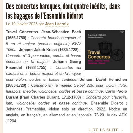
Des concertos baroques, dont quatre inédits, dans
les bagages de l’Ensemble Diderot
Le 19 janvier 2023
par
Jean Lacroix
Travel Concertos. Jean-Sébastien Bach
(1685-1750)
:
Concerto brandebourgeois n°
5 en ré majeur (version originale) BWV
1050a.
Johann Jakob Kress (1685-1728)
:
Concerto n° 3 pour violon, cordes et basse
continue en fa majeur
.
Johann Georg
Pisendel (1688-1755)
:
Concertos da
camera en si bémol majeur et en fa majeur
pour violon, cordes et basse continue
.
Johann David Heinichen
(1683-1729)
:
Concerto en ré majeur, Seibel 226, pour violon, flûte,
hautbois, théorbe, violoncelle, cordes et basse continue
.
Carlo Paolo
Durant (Paul Charles Durant, 1712-1769)
:
Concerto pour clavecin,
luth, violoncelle, cordes et basse continue
. Ensemble Diderot ;
Johannes Pramsohler, violon solo et direction. 2022. Notice en
anglais, en français, en allemand et en japonais. 76.29. Audax ADX
11204.
LIRE LA SUITE
→