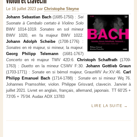
violon et clavecin
Le 16 juillet 2023
par
Christophe Steyne
Johann Sebastian Bach
(1685-1750) :
Sei
Suonate à Cembalo certato è Violino Solo
BWV 1014-1019.
Sonates
en sol mineur
BWV 1020, en fa majeur BWV 1022.
Johann Adolph Scheibe
(1708-1776) :
Sonates
en ré majeur, si mineur, la majeur.
Georg Philipp Telemann
(1681-1767)
Concerto
en ré majeur TWV 42D:6.
Christoph Schaffrath
(1709-
1763) :
Duetto
en la mineur CSWV F:30.
Johann Gottlieb Graun
(1703-1771) :
Sonate
en si bémol majeur, GraunWV Av:XV:46.
Carl
Philipp Emanuel Bach
(1714-1788) :
Sonate
en si mineur Wq 76.
Johannes Pramsohler, violon. Philippe Grisvard, clavecin. Janvier à
juillet 2021. Livret en anglais, français, allemand, japonais. TT 60’25 +
73’05 + 75’04. Audax ADX 13783
LIRE LA SUITE
→