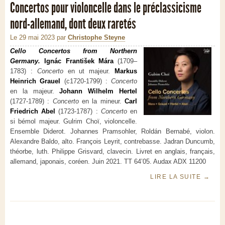
Concertos pour violoncelle dans le préclassicisme
nord-allemand, dont deux raretés
Le 29 mai 2023
par
Christophe Steyne
Cello Concertos from Northern
Germany.
Ignác František Mára
(1709–
1783) :
Concerto
en ut majeur.
Markus
Heinrich Grauel
(c1720-1799) :
Concerto
en la majeur.
Johann Wilhelm Hertel
(1727-1789) :
Concerto
en la mineur.
Carl
Friedrich Abel
(1723-1787) :
Concerto
en
si bémol majeur. Gulrim Choï, violoncelle.
Ensemble Diderot. Johannes Pramsohler, Roldán Bernabé, violon.
Alexandre Baldo, alto. François Leyrit, contrebasse. Jadran Duncumb,
théorbe, luth. Philippe Grisvard, clavecin. Livret en anglais, français,
allemand, japonais, coréen. Juin 2021. TT 64’05. Audax ADX 11200
LIRE LA SUITE
→