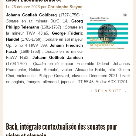
Le 26 octobre 2023
par
Christophe Steyne
Johann Gottlieb Goldberg
(1727-1756) :
Sonate
en ut mineur DürG 14.
Georg
Philipp Telemann
(1681-1767) :
Sonate
en
la mineur TWV 43:a5.
George Frideric
Handel
(1765-1759) :
Sonate
en sol majeur
Op. 5 no 4 HWV 399.
Johann Friedrich
Fasch
(1688-1758) :
Sonate
en ré mineur
FaWV N:d3.
Johann Gottlieb Janitsch
(1708-1762) :
Quadro
en ré majeur. Ensemble Diderot. Johannes
Pramsohler, Roldan Bernabé, violon. Alexandre Baldo, alto. Gulrim
Choï, violoncelle. Philippe Grisvard, clavecin. Décembre 2021. Livret
en anglais, français, allemand, japonais. TT 55’45. Audax ADX 11201
LIRE LA SUITE
→
Bach, intégrale contextualisée des sonates pour