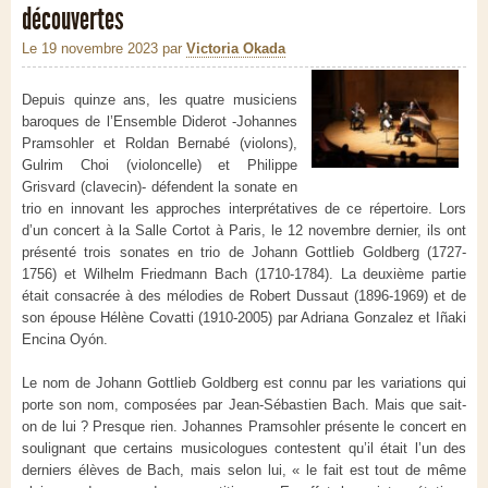
découvertes
Le 19 novembre 2023
par
Victoria Okada
Depuis quinze ans, les quatre musiciens
baroques de l’Ensemble Diderot -Johannes
Pramsohler et Roldan Bernabé (violons),
Gulrim Choi (violoncelle) et Philippe
Grisvard (clavecin)- défendent la sonate en
trio en innovant les approches interprétatives de ce répertoire. Lors
d’un concert à la Salle Cortot à Paris, le 12 novembre dernier, ils ont
présenté trois sonates en trio de Johann Gottlieb Goldberg (1727-
1756) et Wilhelm Friedmann Bach (1710-1784). La deuxième partie
était consacrée à des mélodies de Robert Dussaut (1896-1969) et de
son épouse Hélène Covatti (1910-2005) par Adriana Gonzalez et Iñaki
Encina Oyón.
Le nom de Johann Gottlieb Goldberg est connu par les variations qui
porte son nom, composées par Jean-Sébastien Bach. Mais que sait-
on de lui ? Presque rien. Johannes Pramsohler présente le concert en
soulignant que certains musicologues contestent qu’il était l’un des
derniers élèves de Bach, mais selon lui, « le fait est tout de même