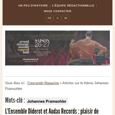
Skip
Aller
UN PEU D'HISTOIRE
L'ÉQUIPE RÉDACTIONNELLE
to
à
NOUS CONTACTER
Content
la
FB
X
IN
navigation
Vous êtes ici :
Crescendo Magazine
» Articles sur le thème
Johannes
Pramsohler
Mots-clé :
Johannes Pramsohler
L’Ensemble Diderot et Audax Records : plaisir de