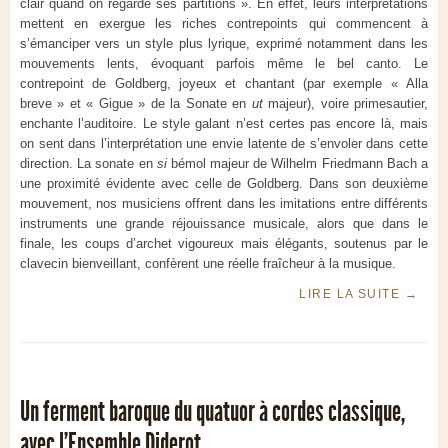
clair quand on regarde ses partitions ». En effet, leurs interprétations
mettent en exergue les riches contrepoints qui commencent à
s’émanciper vers un style plus lyrique, exprimé notamment dans les
mouvements lents, évoquant parfois même le bel canto. Le
contrepoint de Goldberg, joyeux et chantant (par exemple « Alla
breve » et « Gigue » de la Sonate en
ut
majeur), voire primesautier,
enchante l’auditoire. Le style galant n’est certes pas encore là, mais
on sent dans l’interprétation une envie latente de s’envoler dans cette
direction. La sonate en
si
bémol majeur de Wilhelm Friedmann Bach a
une proximité évidente avec celle de Goldberg. Dans son deuxième
mouvement, nos musiciens offrent dans les imitations entre différents
instruments une grande réjouissance musicale, alors que dans le
finale, les coups d’archet vigoureux mais élégants, soutenus par le
clavecin bienveillant, confèrent une réelle fraîcheur à la musique.
LIRE LA SUITE
→
Un ferment baroque du quatuor à cordes classique,
avec l’Ensemble Diderot