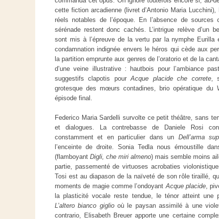
commanda cet opus. On ignore toutefois encore si, au-delà
cette fiction arcadienne (livret d’Antonio Maria Lucchini),
réels notables de l’époque. En l’absence de sources c
sérénade restent donc cachés. L’intrigue relève d’un be
sont mis à l’épreuve de la vertu par la nymphe Eurilla
condamnation indignée envers le héros qui cède aux pe
la partition emprunte aux genres de l’oratorio et de la can
d’une veine illustrative : hautbois pour l’ambiance pa
suggestifs clapotis pour
Acque placide che correte
, 
grotesque des mœurs contadines, brio opératique du
épisode final.
Federico Maria Sardelli survolte ce petit théâtre, sans t
et dialogues. La contrebasse de Daniele Rosi contr
constamment et en particulier dans un
Dell’arma sup
l’enceinte de droite. Sonia Tedla nous émoustille da
(flamboyant
Digli, che miri almeno
) mais semble moins ailé
partie, passementé de virtuoses acrobaties violonistiques
Tosi est au diapason de la naïveté de son rôle tiraillé, qu
moments de magie comme l’ondoyant
Acque placide
, pi
la plasticité vocale reste tendue, le ténor atteint un
L’altero bianco giglio
où le paysan assimilé à une violett
contrario, Elisabeth Breuer apporte une certaine compl