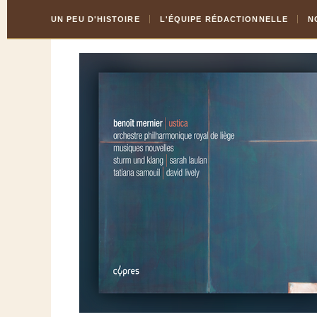
Skip
Aller
UN PEU D'HISTOIRE
L'ÉQUIPE RÉDACTIONNELLE
N
to
à
Content
la
navigation