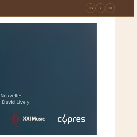
FB
X
IN