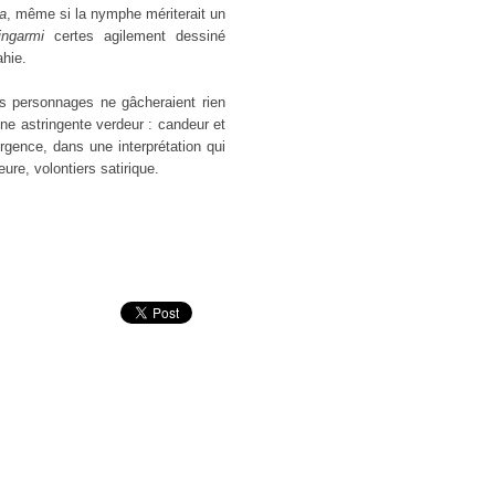
ta
, même si la nymphe mériterait un
ingarmi
certes agilement dessiné
ahie.
s personnages ne gâcheraient rien
ne astringente verdeur : candeur et
rgence, dans une interprétation qui
re, volontiers satirique.