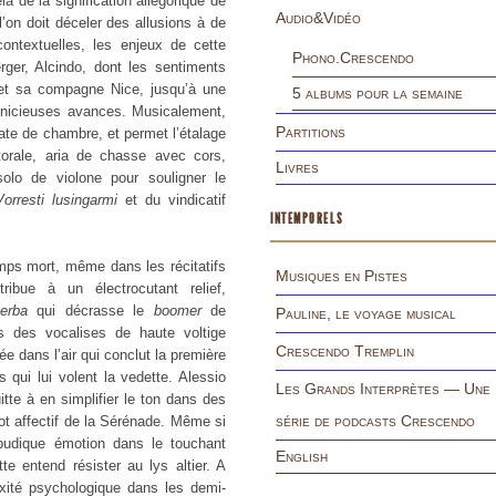
 de la signification allégorique de
Audio&Vidéo
 l’on doit déceler des allusions à de
ontextuelles, les enjeux de cette
Phono.Crescendo
rger, Alcindo, dont les sentiments
 et sa compagne Nice, jusqu’à une
5 albums pour la semaine
rnicieuses avances. Musicalement,
Partitions
tate de chambre, et permet l’étalage
storale, aria de chasse avec cors,
Livres
solo de violone pour souligner le
Vorresti lusingarmi
et du vindicatif
INTEMPORELS
emps mort, même dans les récitatifs
Musiques en Pistes
ibue à un électrocutant relief,
erba
qui décrasse le
boomer
de
Pauline, le voyage musical
ns des vocalises de haute voltige
Crescendo Tremplin
e dans l’air qui conclut la première
 qui lui volent la vedette. Alessio
Les Grands Interprètes — Une
itte à en simplifier le ton dans des
série de podcasts Crescendo
vot affectif de la Sérénade. Même si
e pudique émotion dans le touchant
English
e entend résister au lys altier. A
exité psychologique dans les demi-