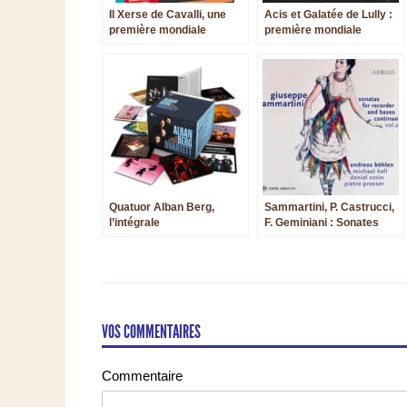
Il Xerse de Cavalli, une
Acis et Galatée de Lully :
première mondiale
première mondiale
vidéographique
inégale en vidéo
divertissante
Quatuor Alban Berg,
Sammartini, P. Castrucci,
l’intégrale
F. Geminiani : Sonates
pour flûte à bec, deux
nouvelles parutions
VOS COMMENTAIRES
Commentaire