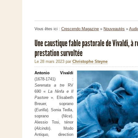
Vous êtes ici :
Crescendo Magazine
»
Nouveautés
»
Audi
Une caustique fable pastorale de Vivaldi, à 
prestation survoltée
Le 28 mars 2023
par
Christophe Steyne
Antonio Vivaldi
(1678-1741) :
Serenata a tre
RV
690 «
La Ninfa e Il
Pastore
». Elisabeth
Breuer, soprano
(
Eurilla
). Sonia Tedla,
soprano (
Nice
).
Alessio Tosi, ténor
(
Alcindo
). Modo
Antiquo, direction