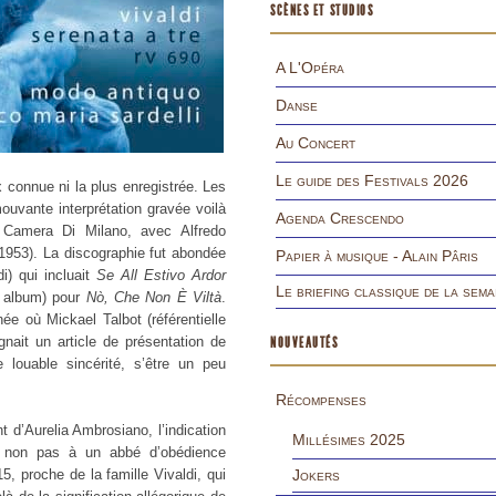
SCÈNES ET STUDIOS
A L'Opéra
Danse
Au Concert
Le guide des Festivals 2026
x connue ni la plus enregistrée. Les
uvante interprétation gravée voilà
Agenda Crescendo
 Camera Di Milano, avec Alfredo
 1953). La discographie fut abondée
Papier à musique - Alain Pâris
) qui incluait
Se All Estivo Ardor
Le briefing classique de la sema
nt album) pour
Nò, Che Non È Viltà
.
ée où Mickael Talbot (référentielle
gnait un article de présentation de
NOUVEAUTÉS
 louable sincérité, s’être un peu
Récompenses
d’Aurelia Ambrosiano, l’indication
Millésimes 2025
it non pas à un abbé d’obédience
5, proche de la famille Vivaldi, qui
Jokers