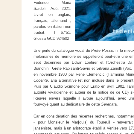
Federico Maria
Sardelli. Août 2021.
Livret en anglais,
français, allemand ;
paroles en italien non
traduit. TT 67’51.
Glossa GCD 924602
Une perle du catalogue vocal du
Prete Rosso
, ni la mieu
mélomanes de mémoire se rappelleront peut-être une émo
sept décennies par Edwin Loehrer et l’Orchestra Da
Bianchini, Grete Rapisardi-Savio et Silvana Zanolli (Vox,
en novembre 1980 par René Clemencic (Harmonia Mundi
Cocente
, aria alternative (et non incluse dans le prése
Puis par Claudio Scimone pour Erato en avril 1982, l’ann
autorité vivaldienne et auteur de la notice de ce CD) si
l’œuvre envers laquelle il avoue aujourd’hui, avec une
fourvoyé quant au dédicataire de cette
Serenata
.
Car en considération des récentes recherches, notamment 
« pour Monsieur le Mar[quis] du Toureuil » renverra
janséniste, mais à un aristocrate établi à Venise vers 171