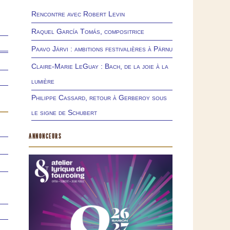
Rencontre avec Robert Levin
Raquel García Tomás, compositrice
Paavo Järvi : ambitions festivalières à Pärnu
Claire-Marie LeGuay : Bach, de la joie à la
lumière
Philippe Cassard, retour à Gerberoy sous
le signe de Schubert
ANNONCEURS