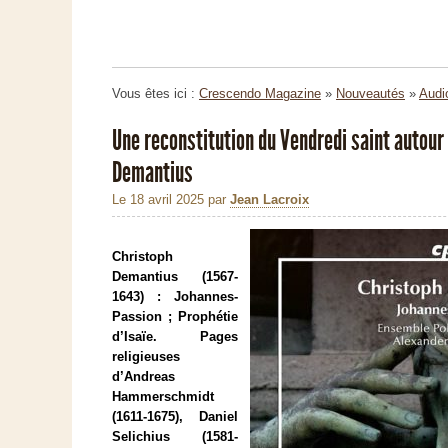
Vous êtes ici :
Crescendo Magazine
»
Nouveautés
»
Audi
Une reconstitution du Vendredi saint autour
Demantius
Le 18 avril 2025
par
Jean Lacroix
Christoph
Demantius (1567-
1643) : Johannes-
Passion ; Prophétie
d’Isaïe. Pages
religieuses
d’Andreas
Hammerschmidt
(1611-1675), Daniel
Selichius (1581-