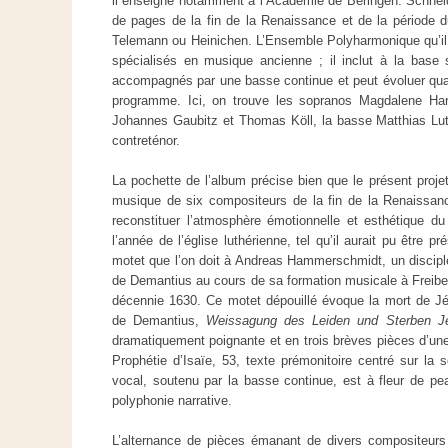
il enseigne notamment à l’Académie de Beringen. Schneide
de pages de la fin de la Renaissance et de la période
Telemann ou Heinichen. L’Ensemble Polyharmonique qu’il d
spécialisés en musique ancienne ; il inclut à la base 
accompagnés par une basse continue et peut évoluer qua
programme. Ici, on trouve les sopranos Magdalene Ha
Johannes Gaubitz et Thomas Köll, la basse Matthias Lut
contreténor.
La pochette de l’album précise bien que le présent proje
musique de six compositeurs de la fin de la Renaissance
reconstituer l’atmosphère émotionnelle et esthétique du
l’année de l’église luthérienne, tel qu’il aurait pu être p
motet que l’on doit à Andreas Hammerschmidt, un disciple
de Demantius au cours de sa formation musicale à Freiber
décennie 1630. Ce motet dépouillé évoque la mort de J
de Demantius,
Weissagung des Leiden und Sterben Je
dramatiquement poignante et en trois brèves pièces d’une
Prophétie d’Isaïe, 53, texte prémonitoire centré sur la 
vocal, soutenu par la basse continue, est à fleur de pe
polyphonie narrative.
L’alternance de pièces émanant de divers compositeurs