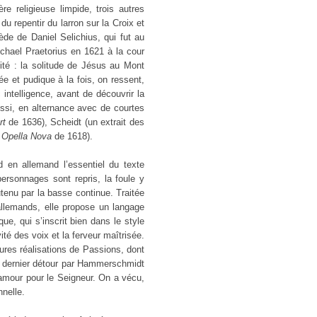
e religieuse limpide, trois autres
 repentir du larron sur la Croix et
ède de Daniel Selichius, qui fut au
chael Praetorius en 1621 à la cour
cité : la solitude de Jésus au Mont
e et pudique à la fois, on ressent,
 intelligence, avant de découvrir la
si, en alternance avec de courtes
rt
de 1636), Scheidt (un extrait des
s
Opella Nova
de 1618).
 en allemand l’essentiel du texte
ersonnages sont repris, la foule y
tenu par la basse continue. Traitée
allemands, elle propose un langage
ue, qui s’inscrit bien dans le style
ité des voix et la ferveur maîtrisée.
ures réalisations de Passions, dont
n dernier détour par Hammerschmidt
’amour pour le Seigneur. On a vécu,
nnelle.