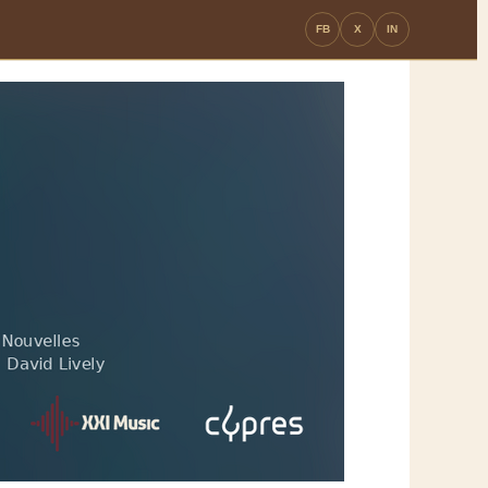
FB
X
IN