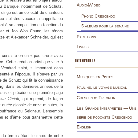
r a réalisé d’autres projets autour
Audio&Vidéo
 du Baroque, notamment de Schütz,
irige est un collectif de chanteurs
Phono.Crescendo
six solistes vocaux a cappella ou
nt à sa composition en fonction du
5 albums pour la semaine
rer et Joo Won Chung, les ténors
Partitions
ze et Alexander Schneider, qui est
Livres
t consiste en un « pastiche » avec
INTEMPORELS
. Cette création artistique vise à
 Vendredi saint, si important dans
résenté à l’époque. Il s’ouvre par un
Musiques en Pistes
 de Schütz qui fit la connaissance
g, dans les dernières années de la
Pauline, le voyage musical
ésus et précède une première page
Crescendo Tremplin
su Christi
, qui reprend, de façon
 durée globale de onze minutes, la
Les Grands Interprètes — Une
souffrance du Seigneur. L’ensemble
série de podcasts Crescendo
au et d’âme pour transmettre cette
English
 du temps étant le choix de cette