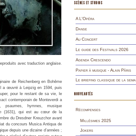
SCÈNES ET STUDIOS
A L'Opéra
Danse
Au Concert
Le guide des Festivals 2026
Agenda Crescendo
eproduits avec traduction anglaise.
Papier à musique - Alain Pâris
Le briefing classique de la sema
iginaire de Reichenberg en Bohême
’il a œuvré à Leipzig en 1594, puis
per, pour le restant de sa vie, le
NOUVEAUTÉS
xact contemporain de Monteverdi a
s, psaumes, hymnes, musique
Récompenses
n
(1631), qui est au cœur de la
Membre du Dresdner Kreuzchor avant
Millésimes 2025
réat du concours Musica Antiqua de
ique depuis une dizaine d’années ;
Jokers