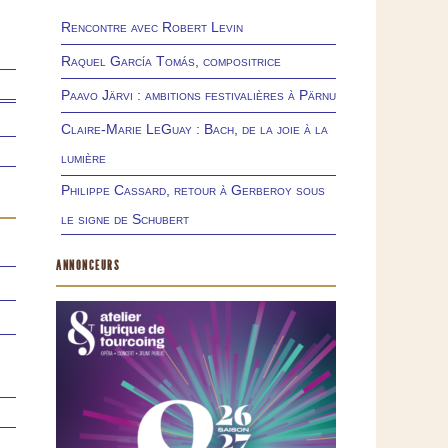
Rencontre avec Robert Levin
Raquel García Tomás, compositrice
Paavo Järvi : ambitions festivalières à Pärnu
Claire-Marie LeGuay : Bach, de la joie à la
lumière
Philippe Cassard, retour à Gerberoy sous
le signe de Schubert
ANNONCEURS