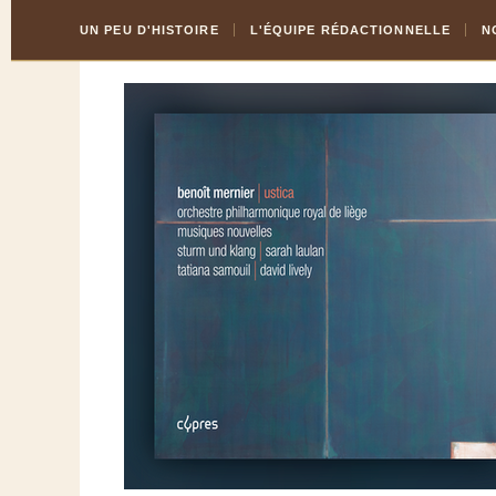
Skip
Aller
UN PEU D'HISTOIRE
L'ÉQUIPE RÉDACTIONNELLE
N
to
à
Content
la
navigation