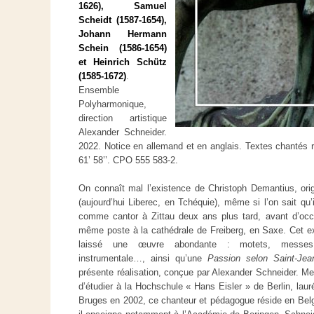
1626), Samuel
Scheidt (1587-1654),
Johann Hermann
Schein (1586-1654)
et Heinrich Schütz
(1585-1672)
.
Ensemble
Polyharmonique,
direction artistique
Alexander Schneider.
2022. Notice en allemand et en anglais. Textes chantés r
61’ 58’’. CPO 555 583-2.
On connaît mal l’existence de Christoph Demantius, or
(aujourd’hui Liberec, en Tchéquie), même si l’on sait qu
comme cantor à Zittau deux ans plus tard, avant d’occu
même poste à la cathédrale de Freiberg, en Saxe. Cet e
laissé une œuvre abondante : motets, messe
instrumentale…, ainsi qu’une
Passion selon Saint-Jea
présente réalisation, conçue par Alexander Schneider. 
d’étudier à la Hochschule « Hans Eisler » de Berlin, lau
Bruges en 2002, ce chanteur et pédagogue réside en Belg