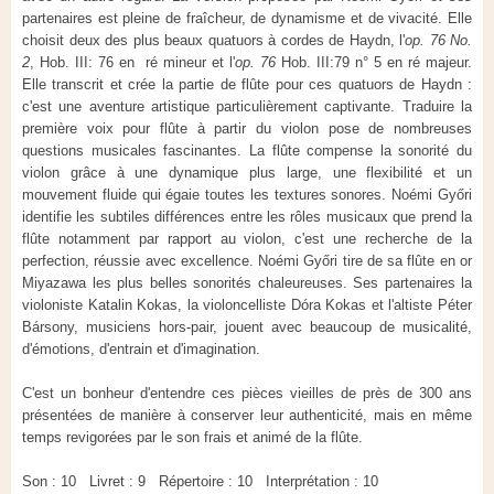
partenaires est pleine de fraîcheur, de dynamisme et de vivacité. Elle
choisit deux des plus beaux quatuors à cordes de Haydn, l'
op. 76 No.
2
, Hob. III: 76 en ré mineur et l'
op. 76
Hob. III:79 n° 5 en ré majeur.
Elle transcrit et crée la partie de flûte pour ces quatuors de Haydn :
c'est une aventure artistique particulièrement captivante. Traduire la
première voix pour flûte à partir du violon pose de nombreuses
questions musicales fascinantes. La flûte compense la sonorité du
violon grâce à une dynamique plus large, une flexibilité et un
mouvement fluide qui égaie toutes les textures sonores. Noémi Győri
identifie les subtiles différences entre les rôles musicaux que prend la
flûte notamment par rapport au violon, c'est une recherche de la
perfection, réussie avec excellence. Noémi Győri tire de sa flûte en or
Miyazawa les plus belles sonorités chaleureuses. Ses partenaires la
violoniste Katalin Kokas, la violoncelliste Dóra Kokas et l'altiste Péter
Bársony, musiciens hors-pair, jouent avec beaucoup de musicalité,
d'émotions, d'entrain et d'imagination.
C'est un bonheur d'entendre ces pièces vieilles de près de 300 ans
présentées de manière à conserver leur authenticité, mais en même
temps revigorées par le son frais et animé de la flûte.
Son : 10 Livret : 9 Répertoire : 10 Interprétation : 10