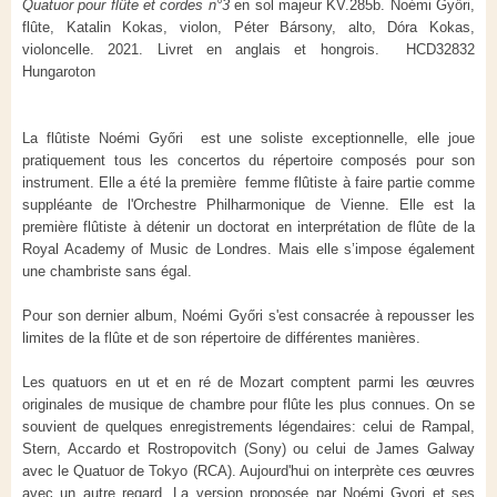
Quatuor pour flûte et cordes n°3
en sol majeur KV.285b. Noémi Győri,
flûte, Katalin Kokas, violon, Péter Bársony, alto, Dóra Kokas,
violoncelle. 2021. Livret en anglais et hongrois. HCD32832
Hungaroton
La flûtiste Noémi Győri est une soliste exceptionnelle, elle joue
pratiquement tous les concertos du répertoire composés pour son
instrument. Elle a été la première femme flûtiste à faire partie comme
suppléante de l'Orchestre Philharmonique de Vienne. Elle est la
première flûtiste à détenir un doctorat en interprétation de flûte de la
Royal Academy of Music de Londres. Mais elle s’impose également
une chambriste sans égal.
Pour son dernier album, Noémi Győri s'est consacrée à repousser les
limites de la flûte et de son répertoire de différentes manières.
Les quatuors en ut et en ré de Mozart comptent parmi les œuvres
originales de musique de chambre pour flûte les plus connues. On se
souvient de quelques enregistrements légendaires: celui de Rampal,
Stern, Accardo et Rostropovitch (Sony) ou celui de James Galway
avec le Quatuor de Tokyo (RCA). Aujourd'hui on interprète ces œuvres
avec un autre regard. La version proposée par Noémi Gyori et ses