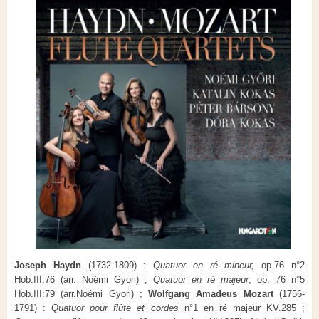
Joseph Haydn
(
1732-1809) :
Quatuor en ré mineur,
op.76 n°2
Hob.III:76 (arr. Noémi Gyori) ;
Quatuor en ré majeur
, op. 76 n°5
Hob.III:79 (arr.Noémi Gyori)
;
Wolfgang Amadeus Mozart
(1756-
1791) :
Quatuor pour flûte et cordes
n°1 en ré majeur KV.285 ;