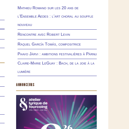
Mathieu Romano sur les 20 ans de
l’Ensemble Aedes : l’art choral au souffle
nouveau
Rencontre avec Robert Levin
Raquel García Tomás, compositrice
Paavo Järvi : ambitions festivalières à Pärnu
Claire-Marie LeGuay : Bach, de la joie à la
lumière
ANNONCEURS