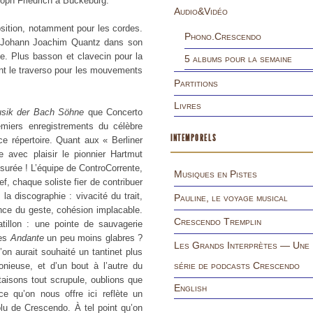
stoph Friedrich à Bückeburg.
Audio&Vidéo
osition, notamment pour les cordes.
Phono.Crescendo
ar Johann Joachim Quantz dans son
sse. Plus basson et clavecin pour la
5 albums pour la semaine
ant le traverso pour les mouvements
Partitions
Livres
sik der Bach Söhne
que Concerto
emiers enregistrements du célèbre
INTEMPORELS
e répertoire. Quant aux « Berliner
e avec plaisir le pionnier Hartmut
surée ! L’équipe de ControCorrente,
Musiques en Pistes
f, chaque soliste fier de contribuer
 la discographie : vivacité du trait,
Pauline, le voyage musical
ance du geste, cohésion implacable.
Crescendo Tremplin
atillon : une pointe de sauvagerie
Des
Andante
un peu moins glabres ?
Les Grands Interprètes — Une
on aurait souhaité un tantinet plus
série de podcasts Crescendo
onieuse, et d’un bout à l’autre du
 taisons tout scrupule, oublions que
English
e qu’on nous offre ici reflète un
lu de Crescendo. À tel point qu’on