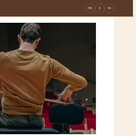
FB
X
IN