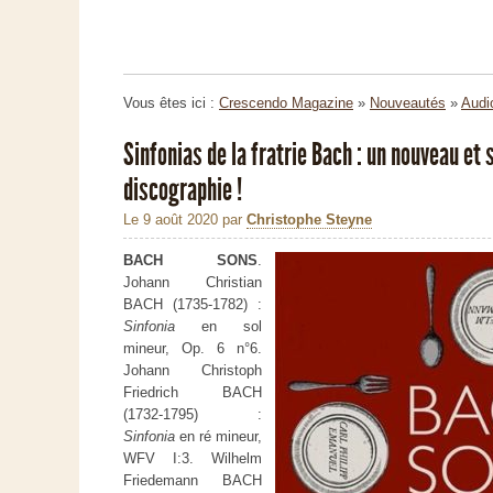
Vous êtes ici :
Crescendo Magazine
»
Nouveautés
»
Audi
Sinfonias de la fratrie Bach : un nouveau et 
discographie !
Le 9 août 2020
par
Christophe Steyne
BACH
SONS
.
Johann Christian
BACH (1735-1782) :
Sinfonia
en sol
mineur, Op. 6 n°6.
Johann Christoph
Friedrich BACH
(1732-1795) :
Sinfonia
en ré mineur,
WFV I:3. Wilhelm
Friedemann BACH