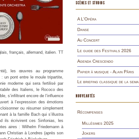
SCÈNES ET STUDIOS
A L'Opéra
Danse
Au Concert
Le guide des Festivals 2026
ais, français, allemand, italien. TT
Agenda Crescendo
ésenté), les œuvres au programme
Papier à musique - Alain Pâris
: un pont entre le moule tripartite,
Le briefing classique de la sema
ie moderne qui sera fertilisé par
tabile
des Italiens, le Rococo des
e, s’infiltrant encore de l’influence
NOUVEAUTÉS
uvert à l’expression des émotions
t cloisonner ou résumer simplement
Récompenses
t à la famille Bach qui s’illustra
ils écrivirent ces Sinfonias, les
Millésimes 2025
entes aires : Wilhelm Friedemann à
hann Christian à Londres (après son
Jokers