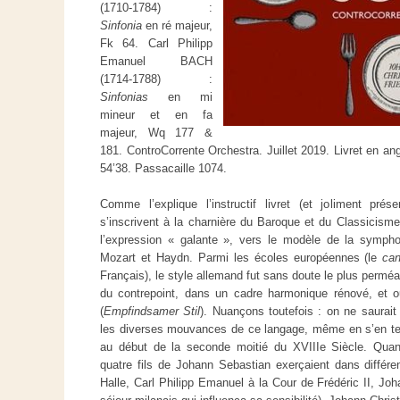
(1710-1784) :
Sinfonia
en ré majeur,
Fk 64. Carl Philipp
Emanuel BACH
(1714-1788) :
Sinfonias
en mi
mineur et en fa
majeur, Wq 177 &
181. ControCorrente Orchestra. Juillet 2019. Livret en angl
54’38. Passacaille 1074.
Comme l’explique l’instructif livret (et joliment pr
s’inscrivent à la charnière du Baroque et du Classicisme 
l’expression « galante », vers le modèle de la symphon
Mozart et Haydn. Parmi les écoles européennes (le
can
Français), le style allemand fut sans doute le plus perméabl
du contrepoint, dans un cadre harmonique rénové, et o
(
Empfindsamer Stil
). Nuançons toutefois : on ne saurai
les diverses mouvances de ce langage, même en s’en tenan
au début de la seconde moitié du XVIIIe Siècle. Quand 
quatre fils de Johann Sebastian exerçaient dans différ
Halle, Carl Philipp Emanuel à la Cour de Frédéric II, Jo