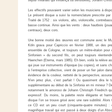
séjour milanais qui influença sa sensibilité), Johann Chri
Les effectifs pouvaient varier selon les musiciens à disp
Le présent disque a suivi la nomenclature prescrite p
Traité de 1752 : six violons, alto, violoncelle, contreba
basse continue. Ainsi que les vents : deux hautbois (jou
centraux), deux cors.
Une bonne moitié des œuvres est commune avec le
Mu
Köln grava pour Capriccio en février 1988, un des pr
ensemble de Cologne, et toujours un mètre-étalon pour c
Sinfonien » du second fils, on peut toujours réentendr
Haenchen (Eterna, mars 1985). Eh bien, voilà la relève as
qui joue sur instruments d’époque (ou copies), et sans che
à l’entreprise collective, vient de poser un fier jalon dans
évidence de la couleur, netteté de la perspective, assur
N’en jetez plus, c’est parfait ! Ou quasiment dira le t
supplémentaire au début de la
Sinfonia
en mi mineur ? 
notamment le
amoroso
de Johann Christoph Friedrich qu’
expressif. Du moins, la palette reste élégante et harm
disque l’on se trouve grisé avec une rare subtilité. Alors
ce CD est un peu court (cinquante-quatre minutes) : c
magnifique travail qui est passé à deux doigts d’un Abso