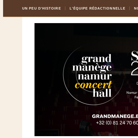
Skip
Aller
UN PEU D'HISTOIRE
L'ÉQUIPE RÉDACTIONNELLE
N
to
à
Content
la
navigation