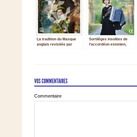
La tradition du Masque
Sortilèges insolites de
anglais revisitée par
l’accordéon estonien,
Concerto Scirocco et The
letton et polonais
Theater of Music
VOS COMMENTAIRES
Commentaire