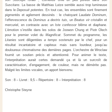
Suscitans
. La basse de Matthias Lutze semble aussi trop lumineuse
dans le
Deposuit potentes
. En tout cas, les ensembles sont finement
pigmentés et agilement dessinés : le chatoyant
Laudate Dominum
,
l’effervescence du
Dominus a dextris tuis
, un
Beatus vir
cristallin et
mercuriel, en contraste avec un
Iste confessor
blême et diaphane.
L’émotion s’instille dans les solos de Joowon Chung et Piotr Olech
pour le premier volet du
Magnificat
. Sommet du programme, les
Litanies
sont diligentées
a tempo sostenuto
par le chef, pour un
résultat incantatoire et capiteux mais sans lourdeur, jusqu’au
douloureux chromatisme des dernières pages. L’orchestre de Wroclaw
fournit un soutien précis et attentionné. Pour animer le texte,
l’interprétation aurait certes demandé ça et là un surcroît de
caractérisation, d’engagement, de couleur, mais ne démérite pas.
Malgré les limites vocales, un apport bienvenu.
Son : 8 – Livret : 9,5 – Répertoire : 8 – Interprétation : 8
Christophe Steyne