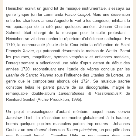
Heinichen écrivit un grand lot de musique instrumentale, s’essaya au
genre lyrique (on lui commanda
Flavio Crispo
). Mais une dissension
entre les chanteurs amena Auguste le Fort à les congédier, inhibant la
vie opératique de la cité pour quelques années. Johann Christian
Schmidt était chargé de la musique pour le culte protestant :
Heinichen se vit donc confier le répertoire d’obédience catholique. En
1710, la communauté jésuite de la Cour initia la célébration de Saint
François Xavier, qui patronnait désormais la maison de Wettin. Parmi
les psaumes, magnificat, hymnes vespéraux et antiennes mariales,
l’enregistrement a sélectionné une série d’opus datant du début des
années 1720, reconstituant une liturgie de vêpres conclue par les
Litaniæ de Sancto Xaverio
sous l’influence des Litanies de Lorette, un
genre que le compositeur abonda dès 1724. Sa musique sacrée
constitue hélas le parent pauvre de sa discographie, malgré le
remarquable double-album
Lamentationes & Passionsmusik
de
Reinhard Goebel (Archiv Produktion, 1996).
Un projet musicologique d’autant méritoire auquel nous convie
Jaroslaw Thiel. La réalisation se montre globalement à la hauteur,
hormis quelques pupitres masculins parfois trop neutres : Johannes
Gaubitz un peu réservé dans son
Tecum principium
, un peu pâle dans
son
Suscepit Israel
; Cornelius Uhle un peu poreux dans son