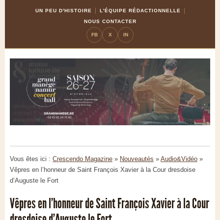
Skip
Aller
UN PEU D'HISTOIRE
L'ÉQUIPE RÉDACTIONNELLE
to
à
NOUS CONTACTER
Content
la
FB
X
IN
navigation
Vous êtes ici :
Crescendo Magazine
»
Nouveautés
»
Audio&Vidéo
»
Vêpres en l’honneur de Saint François Xavier à la Cour dresdoise
d’Auguste le Fort
Vêpres en l’honneur de Saint François Xavier à la Cour
dresdoise d’Auguste le Fort