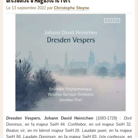
Le 13 septembre 2022
par
Christophe Steyne
Dresden Vespers.
Johann David Heinichen
(1683-1729) :
Dixit
Dominus
, en fa majeur SeiH 44.
Confitebor
, en sol majeur SeiH 32.
Beatus vir
, en mi bémol majeur SeiH 28.
Laudate pueri
, en fa majeur
SeiH 84.
Laudate Dominum
, en fa majeur SeiH 83.
Iste confessor
, en