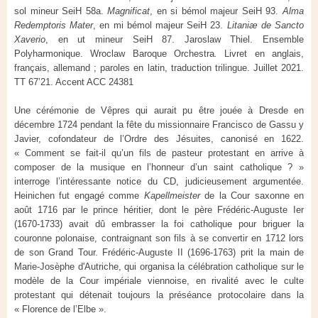
sol mineur SeiH 58a.
Magnificat
, en si bémol majeur SeiH 93.
Alma
Redemptoris Mater
, en mi bémol majeur SeiH 23.
Litaniæ de Sancto
Xaverio
, en ut mineur SeiH 87. Jaroslaw Thiel. Ensemble
Polyharmonique. Wroclaw Baroque Orchestra
.
Livret en anglais,
français, allemand ; paroles en latin, traduction trilingue. Juillet 2021.
TT 67’21. Accent ACC 24381
Une cérémonie de Vêpres qui aurait pu être jouée à Dresde en
décembre 1724 pendant la fête du missionnaire Francisco de Gassu y
Javier, cofondateur de l’Ordre des Jésuites, canonisé en 1622.
« Comment se fait-il qu’un fils de pasteur protestant en arrive à
composer de la musique en l’honneur d’un saint catholique ? »
interroge l’intéressante notice du CD, judicieusement argumentée.
Heinichen fut engagé comme
Kapellmeister
de la Cour saxonne en
août 1716 par le prince héritier, dont le père Frédéric-Auguste Ier
(1670-1733) avait dû embrasser la foi catholique pour briguer la
couronne polonaise, contraignant son fils à se convertir en 1712 lors
de son Grand Tour. Frédéric-Auguste II (1696-1763) prit la main de
Marie-Josèphe d'Autriche, qui organisa la célébration catholique sur le
modèle de la Cour impériale viennoise, en rivalité avec le culte
protestant qui détenait toujours la préséance protocolaire dans la
« Florence de l’Elbe ».