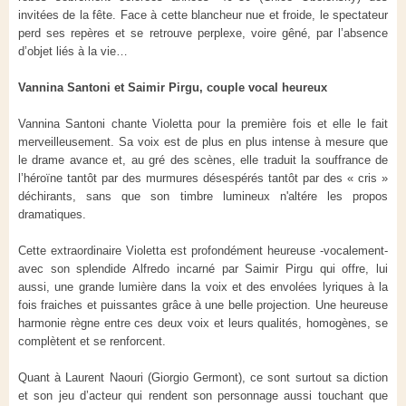
invitées de la fête. Face à cette blancheur nue et froide, le spectateur
perd ses repères et se retrouve perplexe, voire gêné, par l’absence
d’objet liés à la vie…
Vannina Santoni et Saimir Pirgu, couple vocal heureux
Vannina Santoni chante Violetta pour la première fois et elle le fait
merveilleusement. Sa voix est de plus en plus intense à mesure que
le drame avance et, au gré des scènes, elle traduit la souffrance de
l’héroïne tantôt par des murmures désespérés tantôt par des « cris »
déchirants, sans que son timbre lumineux n'altére les propos
dramatiques.
Cette extraordinaire Violetta est profondément heureuse -vocalement-
avec son splendide Alfredo incarné par Saimir Pirgu qui offre, lui
aussi, une grande lumière dans la voix et des envolées lyriques à la
fois fraiches et puissantes grâce à une belle projection. Une heureuse
harmonie règne entre ces deux voix et leurs qualités, homogènes, se
complètent et se renforcent.
Quant à Laurent Naouri (Giorgio Germont), ce sont surtout sa diction
et son jeu d’acteur qui rendent son personnage aussi touchant que