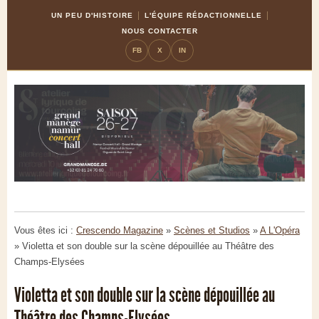
Skip
Aller
UN PEU D'HISTOIRE
L'ÉQUIPE RÉDACTIONNELLE
to
à
NOUS CONTACTER
Content
la
FB
X
IN
navigation
Vous êtes ici :
Crescendo Magazine
»
Scènes et Studios
»
A L'Opéra
»
Violetta et son double sur la scène dépouillée au Théâtre des
Champs-Elysées
Violetta et son double sur la scène dépouillée au
Théâtre des Champs-Elysées