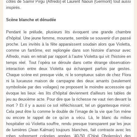
côtés de Saimir Pirgu (Alfredo) et Laurent Naouri (Germont) tout aussi
inspirés.
Scène blanche et dénudée
Pendant le prélude, plusieurs lits évoquent une grande chambre
d’hôpital. Une jeune femme, mourante, semble se souvenir d’un passé
proche. Les invités à la fête apparaissent soudain alors que Violetta,
comme un fantôme, est replongée dans son histoire d’amour avec
Alfredo, mais en retrait par rapport à l’autre Violetta qui vit l'histoire en
temps réel. Tout l’opéra se déroule dans cette étrange observation-
interaction entre deux Violetta qui échangent parfois par gestes.
Chaque scène est presque vide, ni le somptueux salon de chez Flora
ni la luxueuse maison de campagne des deux amants (seulement
symbolisée par des voilages) ne proposent le moindre accessoire qui
évoque les lieux -les lits d’hôpital deviennent d'ailleurs les tables de
jeu au deuxième acte. Pour dire que la richesse ne vaut rien devant la
mort ? Et il y a aussi ce sol réfléchissant, tel un gigantesque miroir.
Cela peut être lu comme le double de l’image de la vie que l'on mène
ou encore le rappel de ce qu’on a vécu. Là, le blanc du milieu
hospitalier où Violetta souffre, rendu presque transparent par les jeux
de lumières (Jean Kalman) toujours blanches, fait contraste avec les
robes sobrement colorées années '40-'50 (Chloé Obolensky) des