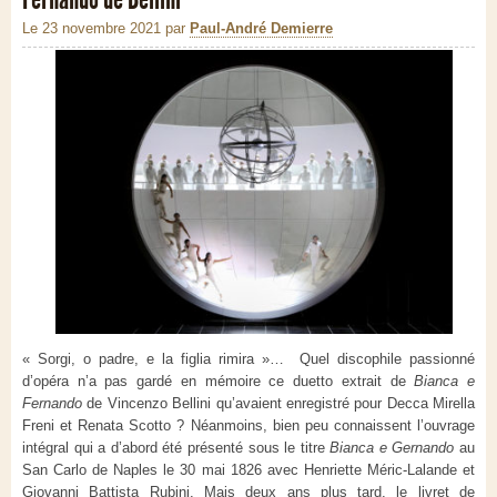
Le 23 novembre 2021
par
Paul-André Demierre
« Sorgi, o padre, e la figlia rimira »… Quel discophile passionné
d’opéra n’a pas gardé en mémoire ce duetto extrait de
Bianca e
Fernando
de Vincenzo Bellini qu’avaient enregistré pour Decca Mirella
Freni et Renata Scotto ? Néanmoins, bien peu connaissent l’ouvrage
intégral qui a d’abord été présenté sous le titre
Bianca e Gernando
au
San Carlo de Naples le 30 mai 1826 avec Henriette Méric-Lalande et
Giovanni Battista Rubini. Mais deux ans plus tard, le livret de