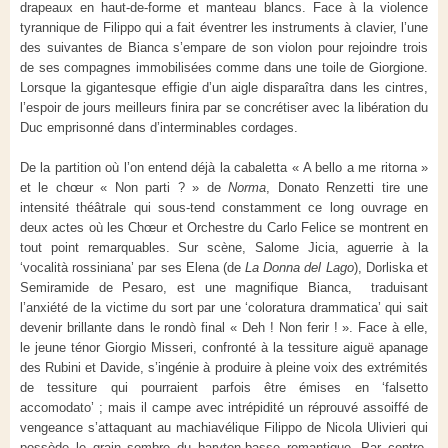
drapeaux en haut-de-forme et manteau blancs. Face à la violence
tyrannique de Filippo qui a fait éventrer les instruments à clavier, l’une
des suivantes de Bianca s’empare de son violon pour rejoindre trois
de ses compagnes immobilisées comme dans une toile de Giorgione.
Lorsque la gigantesque effigie d’un aigle disparaîtra dans les cintres,
l’espoir de jours meilleurs finira par se concrétiser avec la libération du
Duc emprisonné dans d’interminables cordages.
De la partition où l’on entend déjà la cabaletta « A bello a me ritorna »
et le chœur « Non parti ? » de
Norma
, Donato Renzetti tire une
intensité théâtrale qui sous-tend constamment ce long ouvrage en
deux actes où les Chœur et Orchestre du Carlo Felice se montrent en
tout point remarquables. Sur scène, Salome Jicia, aguerrie à la
‘vocalità rossiniana’ par ses Elena (de
La Donna del Lago
), Dorliska et
Semiramide de Pesaro, est une magnifique Bianca, traduisant
l’anxiété de la victime du sort par une ‘coloratura drammatica’ qui sait
devenir brillante dans le rondò final « Deh ! Non ferir ! ». Face à elle,
le jeune ténor Giorgio Misseri, confronté à la tessiture aiguë apanage
des Rubini et Davide, s’ingénie à produire à pleine voix des extrémités
de tessiture qui pourraient parfois être émises en ‘falsetto
accomodato’ ; mais il campe avec intrépidité un réprouvé assoiffé de
vengeance s’attaquant au machiavélique Filippo de Nicola Ulivieri qui
possède le grain sombre du baryton-basse romantique. Par contre,