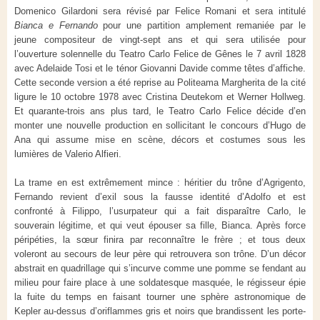
Domenico Gilardoni sera révisé par Felice Romani et sera intitulé
Bianca e Fernando
pour une partition amplement remaniée par le
jeune compositeur de vingt-sept ans et qui sera utilisée pour
l’ouverture solennelle du Teatro Carlo Felice de Gênes le 7 avril 1828
avec Adelaide Tosi et le ténor Giovanni Davide comme têtes d’affiche.
Cette seconde version a été reprise au Politeama Margherita de la cité
ligure le 10 octobre 1978 avec Cristina Deutekom et Werner Hollweg.
Et quarante-trois ans plus tard, le Teatro Carlo Felice décide d’en
monter une nouvelle production en sollicitant le concours d’Hugo de
Ana qui assume mise en scène, décors et costumes sous les
lumières de Valerio Alfieri.
La trame en est extrêmement mince : héritier du trône d’Agrigento,
Fernando revient d’exil sous la fausse identité d’Adolfo et est
confronté à Filippo, l’usurpateur qui a fait disparaître Carlo, le
souverain légitime, et qui veut épouser sa fille, Bianca. Après force
péripéties, la sœur finira par reconnaître le frère ; et tous deux
voleront au secours de leur père qui retrouvera son trône. D’un décor
abstrait en quadrillage qui s’incurve comme une pomme se fendant au
milieu pour faire place à une soldatesque masquée, le régisseur épie
la fuite du temps en faisant tourner une sphère astronomique de
Kepler au-dessus d’oriflammes gris et noirs que brandissent les porte-