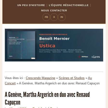
Skip
Aller
UN PEU D'HISTOIRE
L'ÉQUIPE RÉDACTIONNELLE
to
à
NOUS CONTACTER
Content
la
FB
X
IN
navigation
Vous êtes ici :
Crescendo Magazine
»
Scènes et Studios
»
Au
Concert
»
A Genève, Martha Argerich en duo avec Renaud Capuçon
A Genève, Martha Argerich en duo avec Renaud
Capuçon