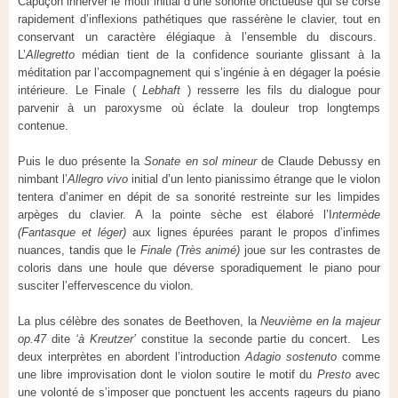
Capuçon innerver le motif initial d’une sonorité onctueuse qui se corse
rapidement d’inflexions pathétiques que rassérène le clavier, tout en
conservant un caractère élégiaque à l’ensemble du discours.
L’
Allegretto
médian tient de la confidence souriante glissant à la
méditation par l’accompagnement qui s’ingénie à en dégager la poésie
intérieure. Le Finale (
Lebhaft
) resserre les fils du dialogue pour
parvenir à un paroxysme où éclate la douleur trop longtemps
contenue.
Puis le duo présente la
Sonate en sol mineur
de Claude Debussy en
nimbant l’
Allegro vivo
initial d’un lento pianissimo étrange que le violon
tentera d’animer en dépit de sa sonorité restreinte sur les limpides
arpèges du clavier. A la pointe sèche est élaboré l’I
ntermède
(Fantasque et léger)
aux lignes épurées parant le propos d’infimes
nuances, tandis que le
Finale (Très animé)
joue sur les contrastes de
coloris dans une houle que déverse sporadiquement le piano pour
susciter l’effervescence du violon.
La plus célèbre des sonates de Beethoven, la
Neuvième en la majeur
op.47
dite
‘à
Kreutzer’
constitue la seconde partie du concert. Les
deux interprètes en abordent l’introduction
Adagio sostenuto
comme
une libre improvisation dont le violon soutire le motif du
Presto
avec
une volonté de s’imposer que ponctuent les accents rageurs du piano