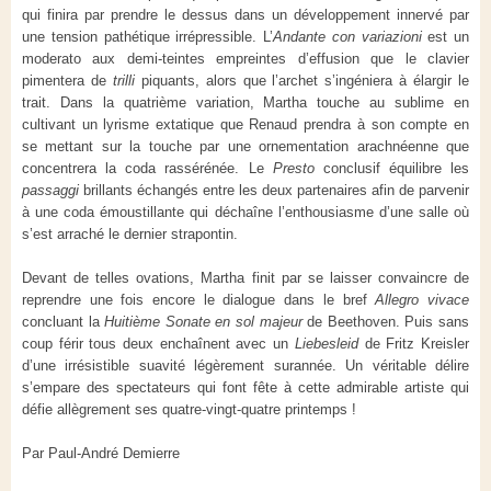
qui finira par prendre le dessus dans un développement innervé par
une tension pathétique irrépressible. L’
Andante con variazioni
est un
moderato aux demi-teintes empreintes d’effusion que le clavier
pimentera de
trilli
piquants, alors que l’archet s’ingéniera à élargir le
trait. Dans la quatrième variation, Martha touche au sublime en
cultivant un lyrisme extatique que Renaud prendra à son compte en
se mettant sur la touche par une ornementation arachnéenne que
concentrera la coda rassérénée. Le
Presto
conclusif équilibre les
passaggi
brillants échangés entre les deux partenaires afin de parvenir
à une coda émoustillante qui déchaîne l’enthousiasme d’une salle où
s’est arraché le dernier strapontin.
Devant de telles ovations, Martha finit par se laisser convaincre de
reprendre une fois encore le dialogue dans le bref
Allegro vivace
concluant la
Huitième Sonate en sol
majeur
de Beethoven. Puis sans
coup férir tous deux enchaînent avec un
Liebesleid
de Fritz Kreisler
d’une irrésistible suavité légèrement surannée. Un véritable délire
s’empare des spectateurs qui font fête à cette admirable artiste qui
défie allègrement ses quatre-vingt-quatre printemps !
Par Paul-André Demierre