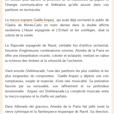
l’énergie communicative et fédérative qu’elle assure dans ces
partitions en technicolor.
La
mezzo-soprano Gaëlle Arquez
, qui avait déjà enchanté le public de
l’Opéra de Monte-Carlo en mars dernier dans la double affiche
ravélienne
L’Heure espagnole
et
L’Enfant et les sortilèges
, était la
soliste de la soirée.
La
Rapsodie espagnole
de Ravel, véritable feu d’artifice orchestral,
foisonne d’ingénieuses combinaisons sonores. Alondra de la Parra en
offre une interprétation vivante, colorée et éclatante, mettant en valeur
la richesse des timbres et la virtuosité de l’orchestre.
Vient ensuite
Shéhérazade
, l’une des partitions les plus subtiles et les
plus exigeantes du compositeur. Gaëlle Arquez y déploie une voix
somptueuse, souple et nuancée, d’une rare musicalité. Sa prestation
fascine par sa sensualité, son raffinement et sa profondeur
émotionnelle : Arquez est Shéhérazade.La complicité musicale entre
la mezzo-soprano et la cheffe est parfaite.
Dans
Alborada del gracioso
, Alondra de la Parra fait jaillir toute la
verve rythmique et la flamboyance hispanique de Ravel. Sa direction,