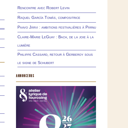
Rencontre avec Robert Levin
Raquel García Tomás, compositrice
Paavo Järvi : ambitions festivalières à Pärnu
Claire-Marie LeGuay : Bach, de la joie à la
lumière
Philippe Cassard, retour à Gerberoy sous
le signe de Schubert
ANNONCEURS