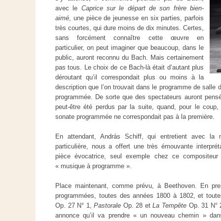
avec le
Caprice sur le départ de son frère bien-
aimé
, une pièce de jeunesse en six parties, parfois
très courtes, qui dure moins de dix minutes. Certes,
sans forcément connaître cette œuvre en
particulier, on peut imaginer que beaucoup, dans le
public, auront reconnu du Bach. Mais certainement
pas tous. Le choix de ce Bach-là était d’autant plus
déroutant qu’il correspondait plus ou moins à la
description que l’on trouvait dans le programme de salle
programmée. De sorte que des spectateurs auront pensé
peut-être été perdus par la suite, quand, pour le coup, 
sonate programmée ne correspondait pas à la première.
En attendant, András Schiff, qui entretient avec la
particulière, nous a offert une très émouvante interprét
pièce évocatrice, seul exemple chez ce compositeur 
« musique à programme ».
Place maintenant, comme prévu, à Beethoven. En premi
programmées, toutes des années 1800 à 1802, et toutes
Op. 27 N° 1,
Pastorale
Op. 28 et
La Tempête
Op. 31 N° 2
annonce qu’il va prendre « un nouveau chemin » dans