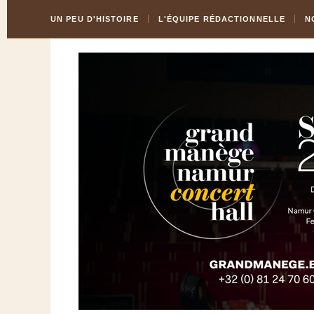
Skip
Aller
UN PEU D'HISTOIRE
L'ÉQUIPE RÉDACTIONNELLE
N
to
à
Content
la
navigation