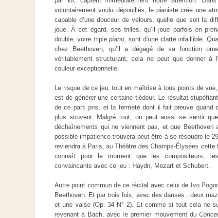
par lui, captent immédiatement notre attention. Da
volontairement voulu dépouillés, le pianiste crée une atm
capable d’une douceur de velours, quelle que soit la diff
joue. À cet égard, ses trilles, qu’il joue parfois en pr
double, voire triple
piano
, sont d’une clarté infaillible. Q
chez Beethoven, qu’il a dégagé de sa fonction orne
véritablement structurant, cela ne peut que donner à l’
couleur exceptionnelle.
Le risque de ce jeu, tout en maîtrise à tous points de vue,
est de générer une certaine tiédeur. Le résultat stupéfian
de ce parti pris, et la fermeté dont il fait preuve quand c
plus souvent. Malgré tout, on peut aussi se sentir que
déchaînements qui ne viennent pas, et que Beethoven ap
possible impatience trouvera peut-être à se résoudre le 2
reviendra à Paris, au Théâtre des Champs-Élysées cette 
connaît pour le moment que les compositeurs, lesq
convaincants avec ce jeu : Haydn, Mozart et Schubert.
Autre point commun de ce récital avec celui de Ivo Pogore
Beethoven. Et par trois fois, avec des danses : deux maz
et une valse (Op. 34 N° 2). Et comme si tout cela ne suf
revenant à Bach, avec le premier mouvement du
Concer