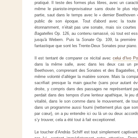
pratiqué. Il teste des formes plus libres, avec un caractèr
même le pianiste-improvisateur sans doute le plus r
partie, saut dans le temps avec le « dernier Beethoven »,
public de son époque. Tout d'abord avec la toute 
étonnamment, n’était pas une sonate, mais six courtes pi
Bagatelles
Op. 126, au contenu ramassé, où tout est essen
jusqu'à Webern. Puis la
Sonate
Op. 109, la première d
fantastique que sont les Trente-Deux Sonates pour piano.
Il est tentant de comparer ce récital avec
celui d’Ivo Po
dans la même salle, avec dans les deux cas un pr
Beethoven, comprenant des Sonates et des Bagatelles, ta
même volonté d’alléger la matière sonore. Mais la compar
sacrifiait presque la main gauche (sans pour autant év
droite, y compris dans des passages ne représentant pas d
perdait dans des tempos d’une lenteur apathique, le jeu 
vitalité, dans le son comme dans le mouvement, de tous 
dans un programme aussi fourni (nettement plus que son p
par cœur), on a pu entendre ici ou là un ou deux accords
s’y trouver, cela a été tout à fait exceptionnel.
Le toucher d’András Schiff est tout simplement captivant