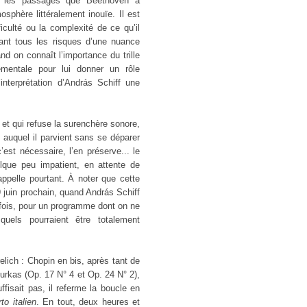
ns les passages que Beethoven a
osphère littéralement inouïe. Il est
iculté ou la complexité de ce qu’il
enant tous les risques d’une nuance
uand on connaît l’importance du trille
mentale pour lui donner un rôle
interprétation d’András Schiff une
 et qui refuse la surenchère sonore,
t auquel il parvient sans se déparer
’est nécessaire, l’en préserve... le
lque peu impatient, en attente de
pelle pourtant. À noter que cette
9 juin prochain, quand András Schiff
fois, pour un programme dont on ne
uels pourraient être totalement
lich : Chopin en bis, après tant de
urkas (Op. 17 N° 4 et Op. 24 N° 2),
fisait pas, il referme la boucle en
to italien
. En tout, deux heures et