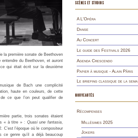
SCÈNES ET STUDIOS
A L'Opéra
Danse
Au Concert
Le guide des Festivals 2026
 de la première sonate de Beethoven
 entendre du Beethoven, et auront
Agenda Crescendo
ce qui était écrit sur la deuxième
Papier à musique - Alain Pâris
Le briefing classique de la sema
 musique de Bach une complicité
ation, haute en couleurs, de cette
NOUVEAUTÉS
de ce que l’on peut qualifier de
Récompenses
ère partie, trois sonates étaient
 « à titre » :
Quasi une fantasia
,
Millésimes 2025
. C’est l’époque où le compositeur
Jokers
 ce genre qu’il a déjà beaucoup