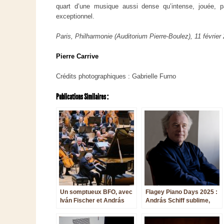
quart d’une musique aussi dense qu’intense, jouée, p
exceptionnel.
Paris, Philharmonie (Auditorium Pierre-Boulez), 11 février
Pierre Carrive
Crédits photographiques : Gabrielle Furno
Publications Similaires :
Un somptueux BFO, avec
Flagey Piano Days 2025 :
Iván Fischer et András
András Schiff sublime,
Schiff,dans une
Angela Hewitt
célébration magistrale de
remarquable