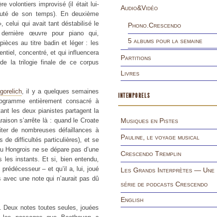
e volontiers improvisé (il était lui-
Audio&Vidéo
éputé de son temps). En deuxième
 celui qui avait tant déstabilisé le
Phono.Crescendo
dernière œuvre pour piano qui,
5 albums pour la semaine
èces au titre badin et léger : les
tiel, concentré, et qui influencera
Partitions
e la trilogie finale de ce corpus
Livres
gorelich
, il y a quelques semaines
INTEMPORELS
ogramme entièrement consacré à
nt les deux pianistes partagent la
aison s’arrête là : quand le Croate
Musiques en Pistes
iter de nombreuses défaillances à
Pauline, le voyage musical
e difficultés particulières), et se
du Hongrois ne se dépare pas d’une
Crescendo Tremplin
les instants. Et si, bien entendu,
rédécesseur – et qu’il a, lui, joué
Les Grands Interprètes — Une
 avec une note qui n’aurait pas dû
série de podcasts Crescendo
English
. Deux notes toutes seules, jouées