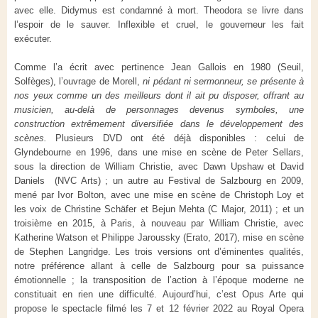
avec elle. Didymus est condamné à mort. Theodora se livre dans
l’espoir de le sauver. Inflexible et cruel, le gouverneur les fait
exécuter.
Comme l’a écrit avec pertinence Jean Gallois en 1980 (Seuil,
Solfèges), l’ouvrage de Morell,
ni pédant ni sermonneur, se présente à
nos yeux comme un des meilleurs dont il ait pu disposer, offrant au
musicien, au-delà de personnages devenus symboles, une
construction extrêmement diversifiée dans le développement des
scènes.
Plusieurs DVD ont été déjà disponibles : celui de
Glyndebourne en 1996, dans une mise en scène de Peter Sellars,
sous la direction de William Christie, avec Dawn Upshaw et David
Daniels (NVC Arts) ; un autre au Festival de Salzbourg en 2009,
mené par Ivor Bolton, avec une mise en scène de Christoph Loy et
les voix de Christine Schäfer et Bejun Mehta (C Major, 2011) ; et un
troisième en 2015, à Paris, à nouveau par William Christie, avec
Katherine Watson et Philippe Jaroussky (Erato, 2017), mise en scène
de Stephen Langridge. Les trois versions ont d’éminentes qualités,
notre préférence allant à celle de Salzbourg pour sa puissance
émotionnelle ; la transposition de l’action à l’époque moderne ne
constituait en rien une difficulté. Aujourd’hui, c’est Opus Arte qui
propose le spectacle filmé les 7 et 12 février 2022 au Royal Opera