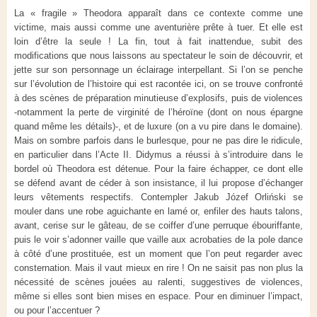
La « fragile » Theodora apparaît dans ce contexte comme une
victime, mais aussi comme une aventurière prête à tuer. Et elle est
loin d’être la seule ! La fin, tout à fait inattendue, subit des
modifications que nous laissons au spectateur le soin de découvrir, et
jette sur son personnage un éclairage interpellant. Si l’on se penche
sur l’évolution de l’histoire qui est racontée ici, on se trouve confronté
à des scènes de préparation minutieuse d’explosifs, puis de violences
-notamment la perte de virginité de l’héroïne (dont on nous épargne
quand même les détails)-, et de luxure (on a vu pire dans le domaine).
Mais on sombre parfois dans le burlesque, pour ne pas dire le ridicule,
en particulier dans l’Acte II. Didymus a réussi à s’introduire dans le
bordel où Theodora est détenue. Pour la faire échapper, ce dont elle
se défend avant de céder à son insistance, il lui propose d’échanger
leurs vêtements respectifs. Contempler Jakub Józef Orliński se
mouler dans une robe aguichante en lamé or, enfiler des hauts talons,
avant, cerise sur le gâteau, de se coiffer d’une perruque ébouriffante,
puis le voir s’adonner vaille que vaille aux acrobaties de la pole dance
à côté d’une prostituée, est un moment que l’on peut regarder avec
consternation. Mais il vaut mieux en rire ! On ne saisit pas non plus la
nécessité de scènes jouées au ralenti, suggestives de violences,
même si elles sont bien mises en espace. Pour en diminuer l’impact,
ou pour l’accentuer ?