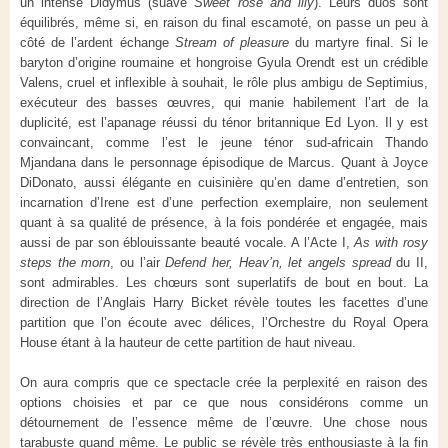
un intense Didymus (suave
Sweet rose and lily
). Leurs duos sont
équilibrés, même si, en raison du final escamoté, on passe un peu à
côté de l’ardent échange
Stream of pleasure
du martyre final. Si le
baryton d’origine roumaine et hongroise Gyula Orendt est un crédible
Valens, cruel et inflexible à souhait, le rôle plus ambigu de Septimius,
exécuteur des basses œuvres, qui manie habilement l’art de la
duplicité, est l’apanage réussi du ténor britannique Ed Lyon. Il y est
convaincant, comme l’est le jeune ténor sud-africain Thando
Mjandana dans le personnage épisodique de Marcus. Quant à Joyce
DiDonato, aussi élégante en cuisinière qu’en dame d’entretien, son
incarnation d’Irene est d’une perfection exemplaire, non seulement
quant à sa qualité de présence, à la fois pondérée et engagée, mais
aussi de par son éblouissante beauté vocale. A l’Acte I,
As with rosy
steps the morn
, ou l’air
Defend her, Heav’n, let angels spread
du II,
sont admirables. Les chœurs sont superlatifs de bout en bout. La
direction de l’Anglais Harry Bicket révèle toutes les facettes d’une
partition que l’on écoute avec délices, l’Orchestre du Royal Opera
House étant à la hauteur de cette partition de haut niveau.
On aura compris que ce spectacle crée la perplexité en raison des
options choisies et par ce que nous considérons comme un
détournement de l’essence même de l’œuvre. Une chose nous
tarabuste quand même. Le public se révèle très enthousiaste à la fin