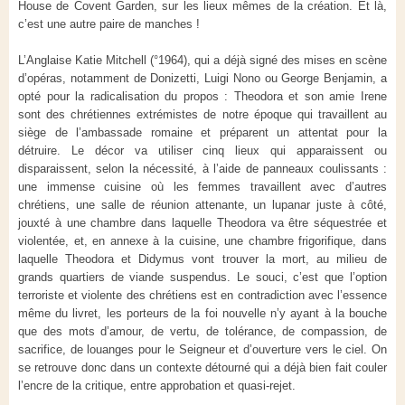
House de Covent Garden, sur les lieux mêmes de la création. Et là,
c’est une autre paire de manches !
L’Anglaise Katie Mitchell (°1964), qui a déjà signé des mises en scène
d’opéras, notamment de Donizetti, Luigi Nono ou George Benjamin, a
opté pour la radicalisation du propos : Theodora et son amie Irene
sont des chrétiennes extrémistes de notre époque qui travaillent au
siège de l’ambassade romaine et préparent un attentat pour la
détruire. Le décor va utiliser cinq lieux qui apparaissent ou
disparaissent, selon la nécessité, à l’aide de panneaux coulissants :
une immense cuisine où les femmes travaillent avec d’autres
chrétiens, une salle de réunion attenante, un lupanar juste à côté,
jouxté à une chambre dans laquelle Theodora va être séquestrée et
violentée, et, en annexe à la cuisine, une chambre frigorifique, dans
laquelle Theodora et Didymus vont trouver la mort, au milieu de
grands quartiers de viande suspendus. Le souci, c’est que l’option
terroriste et violente des chrétiens est en contradiction avec l’essence
même du livret, les porteurs de la foi nouvelle n’y ayant à la bouche
que des mots d’amour, de vertu, de tolérance, de compassion, de
sacrifice, de louanges pour le Seigneur et d’ouverture vers le ciel. On
se retrouve donc dans un contexte détourné qui a déjà bien fait couler
l’encre de la critique, entre approbation et quasi-rejet.