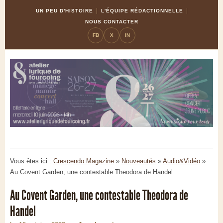
Skip
Aller
UN PEU D'HISTOIRE
L'ÉQUIPE RÉDACTIONNELLE
to
à
NOUS CONTACTER
Content
la
FB
X
IN
navigation
Vous êtes ici :
Crescendo Magazine
»
Nouveautés
»
Audio&Vidéo
»
Au Covent Garden, une contestable Theodora de Handel
Au Covent Garden, une contestable Theodora de
Handel