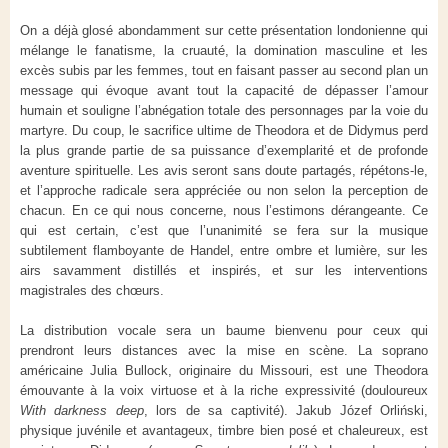
On a déjà glosé abondamment sur cette présentation londonienne qui
mélange le fanatisme, la cruauté, la domination masculine et les
excès subis par les femmes, tout en faisant passer au second plan un
message qui évoque avant tout la capacité de dépasser l’amour
humain et souligne l’abnégation totale des personnages par la voie du
martyre. Du coup, le sacrifice ultime de Theodora et de Didymus perd
la plus grande partie de sa puissance d’exemplarité et de profonde
aventure spirituelle. Les avis seront sans doute partagés, répétons-le,
et l’approche radicale sera appréciée ou non selon la perception de
chacun. En ce qui nous concerne, nous l’estimons dérangeante. Ce
qui est certain, c’est que l’unanimité se fera sur la musique
subtilement flamboyante de Handel, entre ombre et lumière, sur les
airs savamment distillés et inspirés, et sur les interventions
magistrales des chœurs.
La distribution vocale sera un baume bienvenu pour ceux qui
prendront leurs distances avec la mise en scène. La soprano
américaine Julia Bullock, originaire du Missouri, est une Theodora
émouvante à la voix virtuose et à la riche expressivité (douloureux
With darkness deep
, lors de sa captivité). Jakub Józef Orliński,
physique juvénile et avantageux, timbre bien posé et chaleureux, est