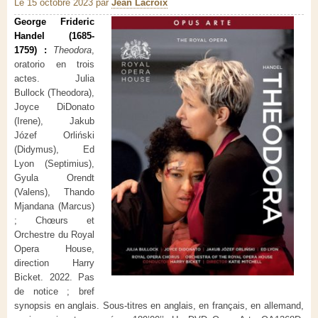
Le 15 octobre 2023
par
Jean Lacroix
George Frideric
Handel (1685-
1759) :
Theodora
,
oratorio en trois
actes. Julia
Bullock (Theodora),
Joyce DiDonato
(Irene), Jakub
Józef Orliński
(Didymus), Ed
Lyon (Septimius),
Gyula Orendt
(Valens), Thando
Mjandana (Marcus)
; Chœurs et
Orchestre du Royal
Opera House,
direction Harry
Bicket. 2022. Pas
de notice ; bref
synopsis en anglais. Sous-titres en anglais, en français, en allemand,