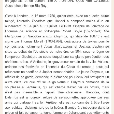
en japonais et en coréen. 189’00’’. Un DVD Opus Arte OA1368D.
Aussi disponible en Blu Ray.
C’est à Londres, le 16 mars 1750, qu’est créé, avec un succès plutôt
mitigé, l’oratorio
Theodora
que Handel a composé moins d’un an
auparavant, du 26 juin au 31 juillet. Le livret s’inspire de l’ouvrage de
l’homme de science et philosophe Robert Boyle (1627-1691)
The
Martyrdom of Theodora and of Didymus
, qui date de 1687 ; il est
signé par Thomas Morell (1703-1784), déjà auteur de textes pour le
compositeur, notamment
Judas Maccabæus
et
Joshua
. L’action se
situe au début du IVe siècle de notre ère, en 304, sous le règne de
l’empereur Dioclétien, au cours duquel une sanglante persécution des
chrétiens a lieu. A Antioche, le gouverneur romain de la ville, Valens,
ordonne des festivités en l’honneur du César du temps ; ceux qui
refuseront un sacrifice à Jupiter seront châtiés. Le jeune Didymus, un
officier de sa garde, demande la clémence pour ceux qui pratiquent un
autre culte, ce que refuse le gouverneur. Didymus demande de la
souplesse à Septimius, qui est chargé d’exécuter les ordres, mais
n’est pas insensible à l’appel. Une chrétienne, Theodora, dont
Didymus est amoureux, refuse de se soumette, approuvée par ses
amis qui partagent sa foi. Arrêtée, elle est condamnée à être livrée
aux soldats. Didymus jure de la libérer. Il arrive à s’introduire dans la
prison et fait échapper la jeune femme en échangeant ses vêtements