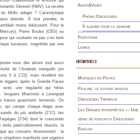
diction chaleureuse et émotive qui
Audio&Vidéo
nstantin Silvestri (HMV). La recette
es du
Molto adagio
? L’anxiolytique
Phono.Crescendo
aise attendu. À tout prendre, le
emblait moins édulcorant. Pour le
5 albums pour la semaine
 (Mercury), Pierre Boulez (CBS) ou
Partitions
pour qui souhaite ne pas s’en tenir
oique luxueuse, magnifiée par une
Livres
INTEMPORELS
oposée sous des atours tout aussi
ivité de l’
Andante tranquillo
(on
lons II à 1’23), mais nivellent les
Musiques en Pistes
 le
leggero
après la Grande Pause
t avec une régularité qui hélas
Pauline, le voyage musical
e. Ievgueni Mravinski à Leningrad
Crescendo Tremplin
sa transe quasiment terroriste. On
o
, qui campe chaque étape avec
Les Grands Interprètes — Une
lissando du
più andante
(2’17), les
série de podcasts Crescendo
d’arpèges (3’34) dont le crescendo
ents particulièrement réussis, la
English
que qui convainc diversement : la
o strepitoso
manifeste une urgence