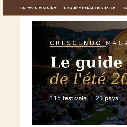
Skip
Aller
UN PEU D'HISTOIRE
L'ÉQUIPE RÉDACTIONNELLE
N
to
à
Content
la
navigation