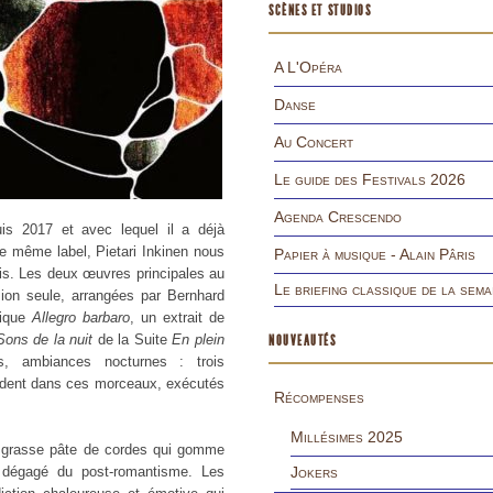
SCÈNES ET STUDIOS
A L'Opéra
Danse
Au Concert
Le guide des Festivals 2026
Agenda Crescendo
puis 2017 et avec lequel il a déjà
e même label, Pietari Inkinen nous
Papier à musique - Alain Pâris
is. Les deux œuvres principales au
Le briefing classique de la sema
ion seule, arrangées par Bernhard
tique
Allegro barbaro
, un extrait de
Sons de la nuit
de la Suite
En plein
NOUVEAUTÉS
s, ambiances nocturnes : trois
cèdent dans ces morceaux, exécutés
Récompenses
Millésimes 2025
e grasse pâte de cordes qui gomme
s dégagé du post-romantisme. Les
Jokers