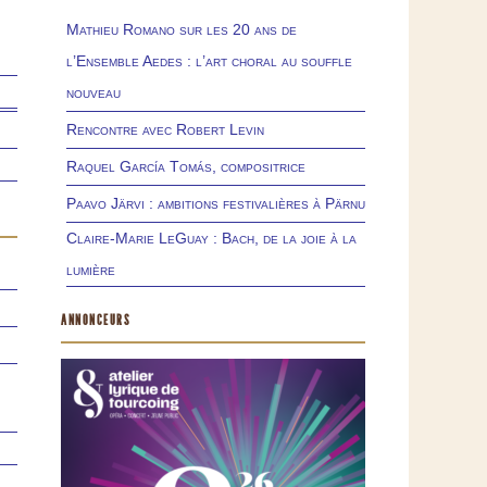
Mathieu Romano sur les 20 ans de
l’Ensemble Aedes : l’art choral au souffle
nouveau
Rencontre avec Robert Levin
Raquel García Tomás, compositrice
Paavo Järvi : ambitions festivalières à Pärnu
Claire-Marie LeGuay : Bach, de la joie à la
lumière
ANNONCEURS