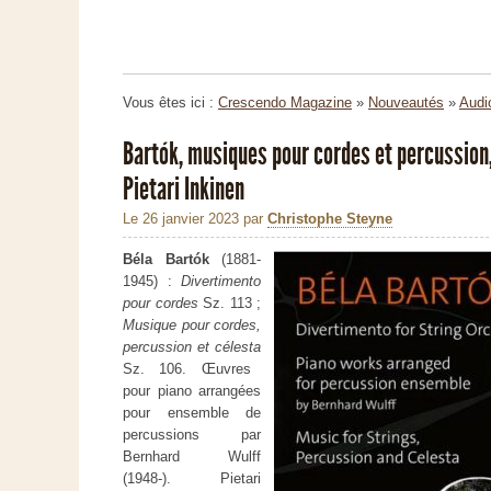
Vous êtes ici :
Crescendo Magazine
»
Nouveautés
»
Audi
Bartók, musiques pour cordes et percussion,
Pietari Inkinen
Le 26 janvier 2023
par
Christophe Steyne
Béla Bartók
(1881-
1945) :
Divertimento
pour cordes
Sz. 113 ;
Musique pour cordes,
percussion et célesta
Sz. 106. Œuvres
pour piano arrangées
pour ensemble de
percussions par
Bernhard Wulff
(1948-). Pietari