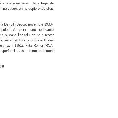
ulaire s’ébroue avec davantage de
 analytique, on ne déplore toutefois
 à Detroit (Decca, novembre 1983),
p opulent. Au sein d’une abondante
e si dans l’absolu on peut rester
, mars 1961) ou à trois cardinales
ry, avril 1951), Fritz Reiner (RCA,
uperficiel mais incontestablement
à 9