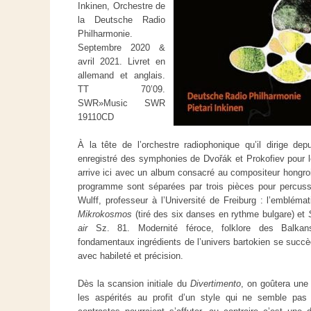
Inkinen, Orchestre de
la Deutsche Radio
Philharmonie.
Septembre 2020 &
avril 2021. Livret en
allemand et anglais.
TT 70’09.
SWR»Music SWR
19110CD
À la tête de l’orchestre radiophonique qu’il dirige de
enregistré des symphonies de Dvořák et Prokofiev pour l
arrive ici avec un album consacré au compositeur hongro
programme sont séparées par trois pièces pour percuss
Wulff, professeur à l’Université de Freiburg : l’embléma
Mikrokosmos
(tiré des six danses en rythme bulgare) et
air
Sz. 81. Modernité féroce, folklore des Balkan
fondamentaux ingrédients de l’univers bartokien se suc
avec habileté et précision.
Dès la scansion initiale du
Divertimento
, on goûtera un
les aspérités au profit d’un style qui ne semble pa