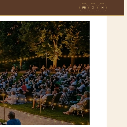
FB
X
IN