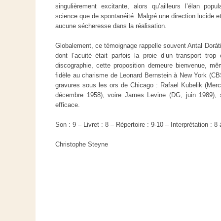
singulièrement excitante, alors qu’ailleurs l’élan pop
science que de spontanéité. Malgré une direction lucide et
aucune sécheresse dans la réalisation.
Globalement, ce témoignage rappelle souvent Antal Doráti
dont l’acuité était parfois la proie d’un transport tro
discographie, cette proposition demeure bienvenue, mêm
fidèle au charisme de Leonard Bernstein à New York (CBS
gravures sous les ors de Chicago : Rafael Kubelik (Mercu
décembre 1958), voire James Levine (DG, juin 1989), s
efficace.
Son : 9 – Livret : 8 – Répertoire : 9-10 – Interprétation : 8 
Christophe Steyne