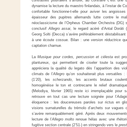
contrastes pourraient s’affuter, au contraire c’est une 
dynamise la lecture du maestro finlandais, à l’instar de Co
confortable fonctionne-t-elle pour aviver les angoiss
épaisseur des pupitres allemands lutte contre le mal
néoclassicisme de l’Orpheus Chamber Orchestra (DG) s
conclusif
Allegro assai
, le regard acéré d’Antal Doráti
Georg Solti (Decca) s’avère préférablement déstabilisant 
à une écoute cossue. Bilan : une version réductrice qu
captation charnue.
La
Musique pour cordes, percussion et célesta
est pr
plantureux, qui permettent de ciseler toute la suggest
appréciera la qualité du legato dès l’apparition des vio
climats de l’
Allegro
qu’on souhaiterait plus versatiles :
(1’20), les
scherzando
, les accents brutaux coulen
homogénéise le ton et contrecarre le relief dramatiqu
(Melodiya, février 1965) reste ici irremplaçable pour 
retrouve en tout cas une lecture soignée pour l’
Adagi
éloquence : les doucereuses paroles sur rictus en g
visions surnaturelles du trémolo d’archets sur vagues 
s’avère remarquablement géré. Après deux mouvements l
lecture de l’
Allegro molto
renoue hélas avec une rhétori
fugitive section centrale (2’51-) en stringendo vers le
prest